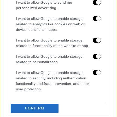
I want to allow Google to send me
personalized advertising.
I want to allow Google to enable storage
related to analytics like cookies on web or
device identifiers in apps.
«Είμαστε καλά και νιώθουμε τυχεροί που
I want to allow Google to enable storage
έχουμε πρόσβαση στη φροντίδα που
related to functionality of the website or app.
χρειάζεται το μωρό μας» ανέφερε,
I want to allow Google to enable storage
προσθέτοντας ότι θα απέχει για λίγο από τα
related to personalization.
μέσα κοινωνικής δικτύωσης για να
επικεντρωθεί στην οικογενειακή της ηρεμία
I want to allow Google to enable storage
και την υγεία του μωρού της. Ολοκλήρωσε
related to security, including authentication
functionality and fraud prevention, and other
την ανάρτηση με την υπόσχεση ότι
user protection.
οποιαδήποτε νέα εξέλιξη θα γίνει γνωστή
από την ίδια.
CONFIRM
Διαβάστε ακόμη