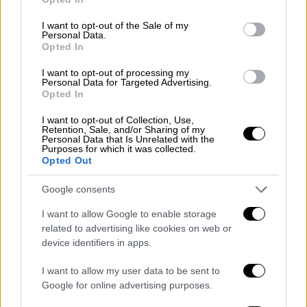
εξήγησε, οι γιατροί και το προσωπικό
use your data for below specified purposes in below Google
προσπαθούν να παρατείνουν την κύηση ώστε
consent section.
I want to opt-out of the Sale of my
Personal Data.
το μωρό να φτάσει το επιθυμητό βάρος πριν
Opted In
από τον τοκετό.
I want to opt-out of processing my
Personal Data for Targeted Advertising.
Opted In
I want to opt-out of Collection, Use,
Retention, Sale, and/or Sharing of my
Personal Data that Is Unrelated with the
Purposes for which it was collected.
Opted Out
Google consents
I want to allow Google to enable storage
related to advertising like cookies on web or
device identifiers in apps.
View this post on Instagram
I want to allow my user data to be sent to
Google for online advertising purposes.