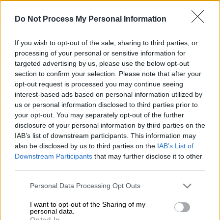
Do Not Process My Personal Information
Μέ μία ανάρτηση στο προσωπικό της προφίλ
στο
Instagram
, η
Εριέττα Κούρκουλου Λάτση
If you wish to opt-out of the sale, sharing to third parties, or
περιέγραψε όσα έχουν συμβεί τις
processing of your personal or sensitive information for
τελευταίες μέρες στη ζωή της, απαντώντας
targeted advertising by us, please use the below opt-out
στα δημοσιεύματα που την ήθελαν να
section to confirm your selection. Please note that after your
opt-out request is processed you may continue seeing
νοσηλεύεται. «Αφού δεν σέβονται την
interest-based ads based on personal information utilized by
ιδιωτικότητά μας, τουλάχιστον να μοιραστώ
us or personal information disclosed to third parties prior to
εγώ τι συμβαίνει» έγραψε αρχικά,
your opt-out. You may separately opt-out of the further
επισημαίνοντας ότι την Πέμπτη 5
disclosure of your personal information by third parties on the
Δεκεμβρίου, στα
γενέθλια
του πατέρα της
,
IAB’s list of downstream participants. This information may
also be disclosed by us to third parties on the
IAB’s List of
μπήκε σε πρόωρο τοκετό στο τέλος του
Downstream Participants
that may further disclose it to other
όγδοου μήνα.
third parties.
Ευτυχώς,
οι γιατροί κατάφεραν να
Please note that this website/app uses one or more Google
Personal Data Processing Opt Outs
services and may gather and store information including but
σταθεροποιήσουν την κατάσταση
και η ίδια
not limited to your visit or usage behaviour. You may click to
I want to opt-out of the Sharing of my
νοσηλεύεται σε ιδιωτική κλινική. Όπως
personal data.
grant or deny consent to Google and its third-party tags to
Opted In