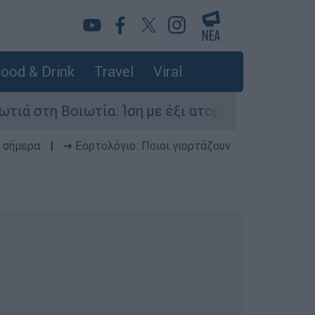
ood & Drink
Travel
Viral
ωτία: Ίση με έξι ατομικές βόμβες της Χιροσίμα 
 σήμερα
|
➔ Εορτολόγιο: Ποιοι γιορτάζουν