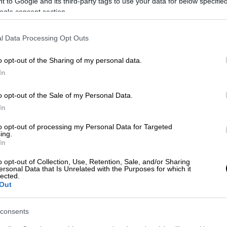
 to Google and its third-party tags to use your data for below specifi
ίς της
καθώς πόζαρε σόλο στο κόκκινο
ogle consent section.
νοποίησε το «E!».
l Data Processing Opt Outs
sa
premiere with proud parents
r on.
pic.twitter.com/Lg0xuhlIwD
o opt-out of the Sharing of my personal data.
In
, 2024
o opt-out of the Sale of my Personal Data.
αιδί τους να περνάει την ιδιαίτερη στιγμή
In
πίζει ένα δάκρυ από το μάτι του
, σύμφωνα
ight.
to opt-out of processing my Personal Data for Targeted
ing.
In
r Blue Ivy on the red carpet at the LA
g.’ ❤️
pic.twitter.com/4hN97jMwMt
o opt-out of Collection, Use, Retention, Sale, and/or Sharing
ersonal Data that Is Unrelated with the Purposes for which it
lected.
w)
December 10, 2024
Out
Post» ότι η οικογένεια
consents
ναν το παρών στην εκδήλωση, αλλά άλλαξε