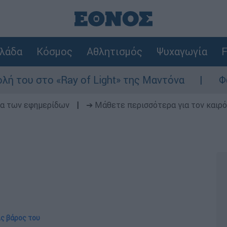
λάδα
Κόσμος
Αθλητισμός
Ψυχαγωγία
F
Ray of Light» της Μαντόνα
Φωτιά στη Βοι
δα των εφημερίδων
|
➔ Μάθετε περισσότερα για τον καιρό
ις βάρος του