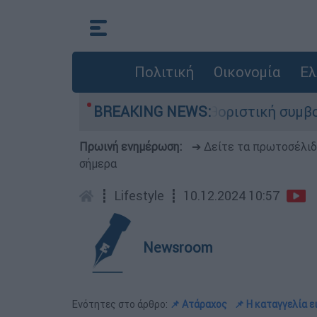
Πολιτική
Οικονομία
Ελ
λιαμ Όρμπιτ - Η καθοριστική συμβολή του στο «
BREAKING NEWS:
Πρωινή ενημέρωση:
➔ Δείτε τα πρωτοσέλι
σήμερα
┋
Lifestyle
┋
10.12.2024 10:57
Newsroom
Ενότητες στο άρθρο:
📌 Ατάραχος
📌 Η καταγγελία ε