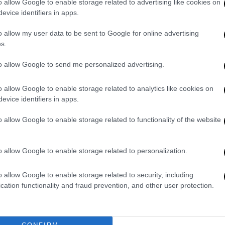
o allow Google to enable storage related to advertising like cookies on
ρια και ο
ράπερ
έχουν και οι δύο χαρίσει τη
evice identifiers in apps.
ινία.
o allow my user data to be sent to Google for online advertising
s.
 έρχεται αφότου αυτός και ο Sean «
Diddy
»
to allow Google to send me personalized advertising.
α 13χρονο κορίτσι
σε μετά το πάρτι των
o allow Google to enable storage related to analytics like cookies on
ν Κυριακή, ο 24 φορές νικητής Grammy και
evice identifiers in apps.
ια πολιτική αγωγή από μία γυναίκα η οποία
 η οποία ισχυρίστηκε ότι το δίδυμο της
o allow Google to enable storage related to functionality of the website
ν Οκτώβριο
τροποποιήθηκε για να
o allow Google to enable storage related to personalization.
ύ αρχικά κατονόμασε μόνο τον 55χρονο
o allow Google to enable storage related to security, including
cation functionality and fraud prevention, and other user protection.
θύμα ισχυρίζεται ότι πήγε να ξεκουραστεί
 ένα ποτό στο πάρτι που την έκανε να
 ο Jay-Z και ο Combs
μπήκαν στην