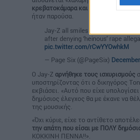
κρεβατοκάμαρα και τη βίασαν εναλλά
ήταν παρούσα.
Jay-Z all smiles with Beyoncé and
after denying ‘heinous’ rape alleg
pic.twitter.com/rCwYYOwhkM
— Page Six (@PageSix)
December 
Ο Jay-Z
αρνήθηκε τους ισχυρισμούς
σ
υποστηρίζοντας ότι ο δικηγόρος Ton
εκβιάσει. «Αυτό που είχε υπολογίσει
δημόσιος έλεγχος θα με έκανε να θέ
της μουσικής.
«Όχι κύριε, είχε το αντίθετο αποτέλε
την απάτη που είσαι με ΠΟΛΥ δημόσι
ΚΟΚΚΙΝΗ ΠΕΝΝΑ!!».