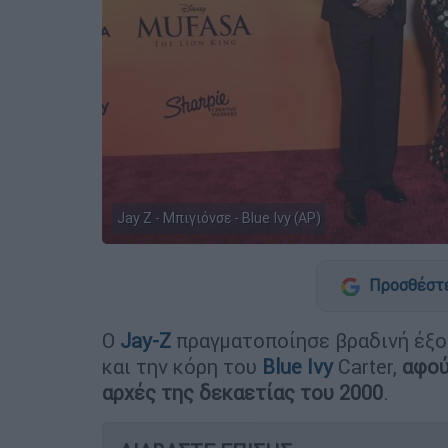
Jay Z - Μπιγιόνσε - Blue Ivy (AP)
Προσθέστε
Ο
Jay-Z
πραγματοποίησε βραδινή έξο
και την κόρη του
Blue Ivy
Carter,
αφού
αρχές της δεκαετίας του 2000
.