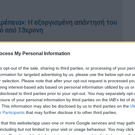
πρέπεια»: Η εξοργισμένη απάντησή του
μό από 13χρονη
ocess My Personal Information
to opt-out of the sale, sharing to third parties, or processing of your per
καθώς πόζαραν στο κόκκινο χαλί
στην
formation for targeted advertising by us, please use the below opt-out s
on King» της Disney στο Dolby Theatre στο
r selection. Please note that after your opt-out request is processed y
eing interest-based ads based on personal information utilized by us or
α το βράδυ (09/12).
disclosed to third parties prior to your opt-out. You may separately opt-
losure of your personal information by third parties on the IAB’s list of
λευκό πουκάμισο με κουμπιά και μαύρη
. This information may also be disclosed by us to third parties on the
IA
υδίστρια του «Texas Hold ‘Em» φόρεσε
ένα
Participants
that may further disclose it to other third parties.
για την 12χρονη Κάρτερ ήταν ντυμένη με
 that this website/app uses one or more Google services and may gath
including but not limited to your visit or usage behaviour. You may click 