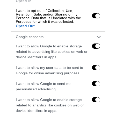
Opted In
έναν δαντελένιο, αποκαλυπτικό κορσέ και
τον Πάπα Φραγκίσκο
να φαίνεται ότι
I want to opt-out of Collection, Use,
Retention, Sale, and/or Sharing of my
πλησιάζει για να τη φιλήσει, καθώς τύλιγε
Personal Data that Is Unrelated with the
Purposes for which it was collected.
το ένα του χέρι γύρω από τη μέση της
.
Opted Out
Google consents
I want to allow Google to enable storage
related to advertising like cookies on web or
device identifiers in apps.
I want to allow my user data to be sent to
Google for online advertising purposes.
I want to allow Google to send me
personalized advertising.
I want to allow Google to enable storage
related to analytics like cookies on web or
device identifiers in apps.