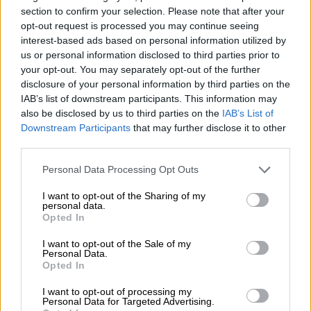
section to confirm your selection. Please note that after your
opt-out request is processed you may continue seeing
interest-based ads based on personal information utilized by
us or personal information disclosed to third parties prior to
your opt-out. You may separately opt-out of the further
disclosure of your personal information by third parties on the
IAB’s list of downstream participants. This information may
also be disclosed by us to third parties on the
IAB’s List of
Downstream Participants
that may further disclose it to other
third parties.
Please note that this website/app uses one or more Google
Personal Data Processing Opt Outs
services and may gather and store information including but
not limited to your visit or usage behaviour. You may click to
I want to opt-out of the Sharing of my
personal data.
grant or deny consent to Google and its third-party tags to
Opted In
Μαντόνα - Πάπας Φραγκίσκος
use your data for below specified purposes in below Google
consent section.
I want to opt-out of the Sale of my
Personal Data.
«
Φτάνοντας στο Σαββατοκύριακο σαν...
»,
Opted In
έγραψε στη λεζάντα του στιγμιότυπου.
I want to opt-out of processing my
Personal Data for Targeted Advertising.
Η δεύτερη εικόνα έδειχνε τη Μαντόνα με