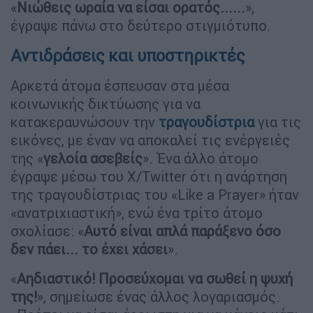
«
Νιώθεις ωραία να είσαι ορατός......
»,
έγραψε πάνω στο δεύτερο στιγμιότυπο.
Αντιδράσεις και υποστηρικτές
Αρκετά άτομα έσπευσαν στα μέσα
κοινωνικής δικτύωσης για να
κατακεραυνώσουν την
τραγουδίστρια
για τις
εικόνες, με έναν να αποκαλεί τις ενέργειές
της «
γελοία ασεβείς
». Ένα άλλο άτομο
έγραψε μέσω του X/Twitter ότι η ανάρτηση
της τραγουδίστριας του «Like a Prayer» ήταν
«ανατριχιαστική», ενώ ένα τρίτο άτομο
σχολίασε: «
Αυτό είναι απλά παράξενο όσο
δεν πάει... το έχει χάσει
».
«
Αηδιαστικό! Προσεύχομαι να σωθεί η ψυχή
της!
», σημείωσε ένας άλλος λογαριασμός.