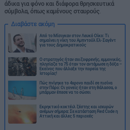
άδικα για φόνο και διάφορα θρησκευτικά
σύμβολα, όπως καμένους σταυρούς
.
Διαβάστε ακόμη
Από το Μίσιγκαν στον Λευκό Οίκο: Τι
σημαίνει η νίκη του Αμπντούλ Ελ-Σαγέντ
για τους Δημοκρατικούς
O στρατηγός ήταν σχιζοφρενής, εμμονικός,
πλησίαζε τα 75 όταν τον αντάμωσε η δόξα –
Εκείνος που άλλαξε την πορεία της
Ιστορίας!
Πώς πνίγηκε το 4χρονο παιδί σε πισίνα
στην Πάρο: Οι γονείς ήταν στη θάλασσα, ο
μπάρμαν έπεσε να το σώσει
Εκρηκτικό κοκτέιλ ζέστης και ισχυρών
ανέμων σήμερα: Σε κατάσταση Red Code η
Αττική και άλλες 5 περιοχές