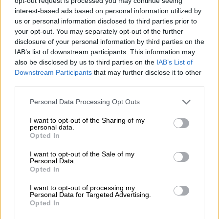
opt-out request is processed you may continue seeing
interest-based ads based on personal information utilized by
us or personal information disclosed to third parties prior to
your opt-out. You may separately opt-out of the further
disclosure of your personal information by third parties on the
IAB’s list of downstream participants. This information may
also be disclosed by us to third parties on the
IAB’s List of
Downstream Participants
that may further disclose it to other
third parties.
Please note that this website/app uses one or more Google
Personal Data Processing Opt Outs
services and may gather and store information including but
not limited to your visit or usage behaviour. You may click to
I want to opt-out of the Sharing of my
personal data.
grant or deny consent to Google and its third-party tags to
Opted In
use your data for below specified purposes in below Google
consent section.
I want to opt-out of the Sale of my
Αντριάνα Λίμα
Personal Data.
Opted In
Η Λίμα μοιράστηκε πρόσφατα μερικές
I want to opt-out of processing my
Personal Data for Targeted Advertising.
φωτογραφίες της
από ένα ταξίδι της στο
Opted In
Άμπου Ντάμπι
, όπου φαίνεται ότι