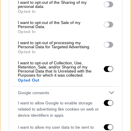
not limited to your visit or usage behaviour. You may click to
I want to opt-out of the Sharing of my
personal data.
grant or deny consent to Google and its third-party tags to
Opted In
Ξεχωριστές στιγμές
use your data for below specified purposes in below Google
consent section.
I want to opt-out of the Sale of my
Η γνωστή
δημοσιογράφος
και
Personal Data.
Opted In
παρουσιάστρια
απολαμβάνει ευτυχισμένες
οικογενειακές στιγμές
με τον σύζυγό της,
I want to opt-out of processing my
Personal Data for Targeted Advertising.
Μιχάλη Ρουμπή και τον ενός μήνα γιο τους.
Opted In
Εχθές, μάλιστα, ανήμερα των Χριστουγέννων,
I want to opt-out of Collection, Use,
Retention, Sale, and/or Sharing of my
η Φωτεινή Πετρογιάννη έ
κανε μια τρυφερή
Personal Data that Is Unrelated with the
Purposes for which it was collected.
ανάρτηση στα social media
, όπου φαίνεται να
Opted Out
ποζάρει μπροστά από το χριστουγεννιάτικο
δέντρο αγκαλιά με το μωράκι της.
Google consents
I want to allow Google to enable storage
related to advertising like cookies on web or
device identifiers in apps.
I want to allow my user data to be sent to