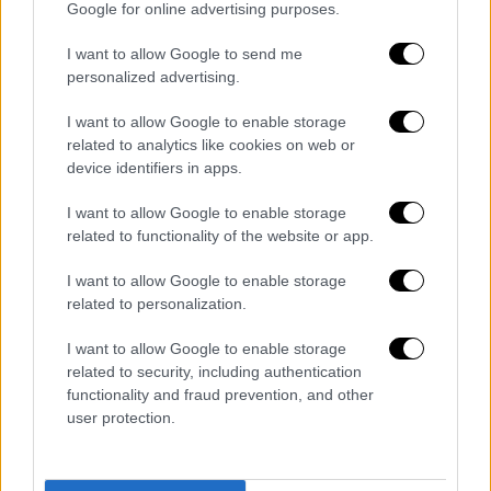
Google for online advertising purposes.
I want to allow Google to send me
personalized advertising.
I want to allow Google to enable storage
related to analytics like cookies on web or
device identifiers in apps.
View this post on Instagram
I want to allow Google to enable storage
related to functionality of the website or app.
I want to allow Google to enable storage
related to personalization.
I want to allow Google to enable storage
related to security, including authentication
functionality and fraud prevention, and other
«
Τα πρώτα μας Χριστούγεννα! Merry
user protection.
Christmas & Happy 1 month baby! Ελπίζω να
περνάτε τις πιο όμορφες μέρες της ζωής