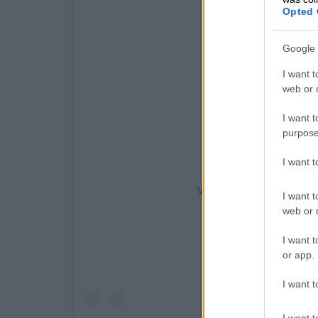
Opted 
Google 
I want t
web or d
I want t
purpose
I want 
View this post on Instag
I want t
web or d
I want t
or app.
I want t
I want t