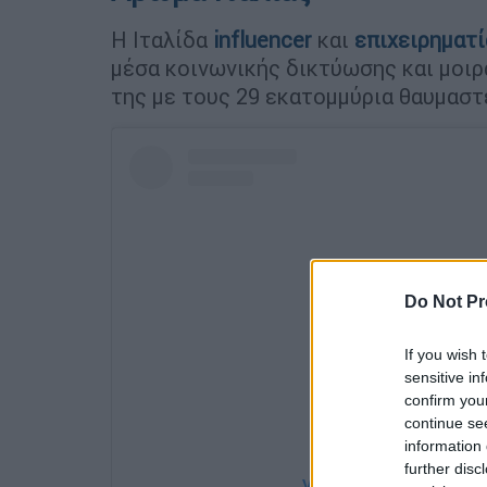
Η Ιταλίδα
influencer
και
επιχειρηματ
μέσα κοινωνικής δικτύωσης και μοιρ
της με τους 29 εκατομμύρια θαυμαστ
Do Not Pr
If you wish 
sensitive in
confirm you
continue se
information 
further disc
View this post on Instag