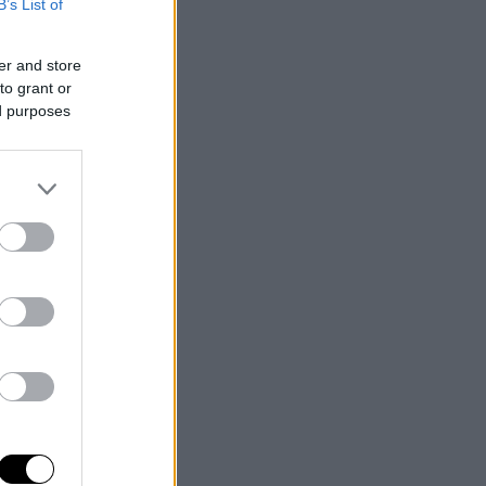
B’s List of
er and store
to grant or
ed purposes