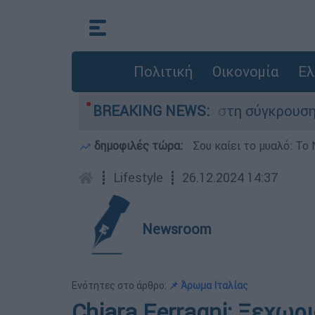
Πολιτική
Οικονομία
Ελ
 που έχασε τη ζωή του στη σύγκρουση ελικοπτέ
BREAKING NEWS:
δημοφιλές τώρα:
Σου καίει το μυαλό: Το 
┋
Lifestyle
┋
26.12.2024 14:37
Newsroom
Ενότητες στο άρθρο:
📌 Άρωμα Ιταλίας
Chiara Ferragni: Ξεχωρ