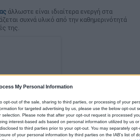
ίας
άλλωστε είναι ιδιαίτερα ενεργή στα
άζεται συχνά υλικό από την καθημερινότητά
ές της.
ocess My Personal Information
to opt-out of the sale, sharing to third parties, or processing of your per
formation for targeted advertising by us, please use the below opt-out s
r selection. Please note that after your opt-out request is processed y
eing interest-based ads based on personal information utilized by us or
disclosed to third parties prior to your opt-out. You may separately opt-
losure of your personal information by third parties on the IAB’s list of
ram