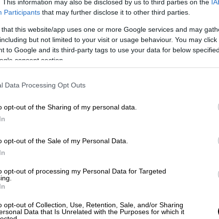
. This information may also be disclosed by us to third parties on the
IA
Participants
that may further disclose it to other third parties.
 that this website/app uses one or more Google services and may gath
including but not limited to your visit or usage behaviour. You may click 
 to Google and its third-party tags to use your data for below specifi
ogle consent section.
l Data Processing Opt Outs
o opt-out of the Sharing of my personal data.
νι δημοσίευσε μια σειρά από φωτογραφίες
In
Στη λεζάντα της ανάρτησής της, έγραψε:
νη από τα παιδιά μου, την οικογένειά μου
o opt-out of the Sale of my Personal Data.
σσότερο στο αγαπημένο μου μέρος στη γη.
In
ι η ζωή μπορεί να είναι όμορφη και γεμάτη
to opt-out of processing my Personal Data for Targeted
ing.
In
o opt-out of Collection, Use, Retention, Sale, and/or Sharing
ersonal Data that Is Unrelated with the Purposes for which it
lected.