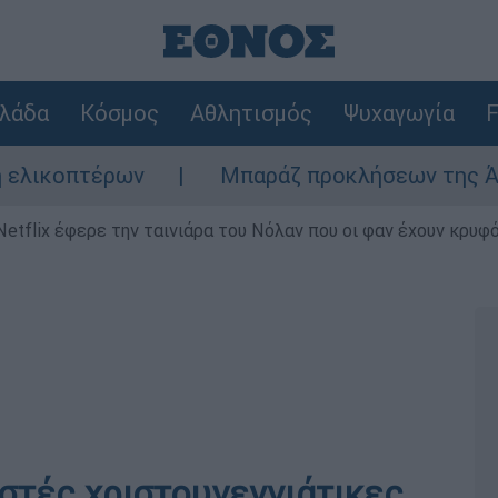
λάδα
Κόσμος
Αθλητισμός
Ψυχαγωγία
F
ρων
Μπαράζ προκλήσεων της Άγκυρας στο Α
Netflix έφερε την ταινιάρα του Νόλαν που οι φαν έχουν κρυφό
ιστές χριστουγεννιάτικες