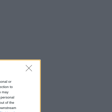
sonal or
ection to
ou may
 personal
out of the
 downstream