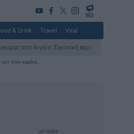
ood & Drink
Travel
Viral
ιγαίο: Εικονική αερομαχία ανάμεσα σε ελληνικά
 νο1 στην καρδιά...