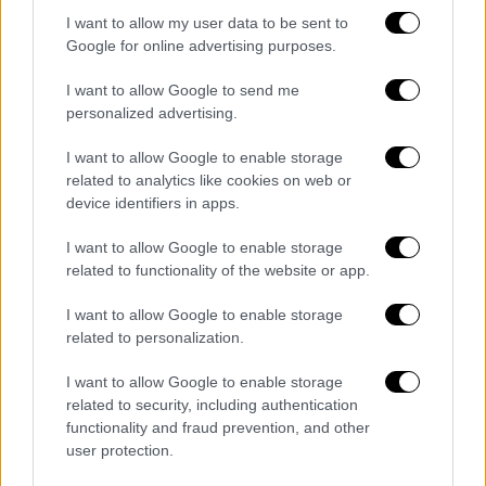
I want to allow my user data to be sent to
Google for online advertising purposes.
I want to allow Google to send me
personalized advertising.
Σύμφωνα με το Paris Match, η επιστροφή της
I want to allow Google to enable storage
related to analytics like cookies on web or
Celine στην
τελετή έναρξης των
Ολυμπιακών
device identifiers in apps.
Αγώνων Παρισιού 2024
αποτέλεσε ορόσημο.
Η τραγουδίστρια, αν και σε ανάρρωση,
I want to allow Google to enable storage
αποδεικνύει ότι συνεχίζει να αγωνίζεται για
related to functionality of the website or app.
την τέχνη της.
I want to allow Google to enable storage
related to personalization.
«Δεν έκρυψε ποτέ την ενστικτώδη ανάγκη
της να επιστρέψει στο προσκήνιο. Αλλά
I want to allow Google to enable storage
ξέρει επίσης ότι δεν μπορείς να πιέσεις τη
related to security, including authentication
μοίρα. Είναι ακόμη μια γυναίκα σε ανάρρωση
functionality and fraud prevention, and other
user protection.
που μαθαίνει να ζει με την ασθένειά της.