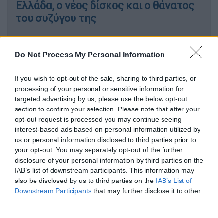
Ελλάδα, ο νέος δίσκος και ο θάνατος
του συζύγου της
Μουσική
|
08.12.2022 14:20
Do Not Process My Personal Information
Σελίν Ντιόν: Η ζωή του
φτωχοκόριτσου με τα 13 αδέρφια, η
If you wish to opt-out of the sale, sharing to third parties, or
ασθένεια Stiff Person Syndrome και η
processing of your personal or sensitive information for
ακύρωση της συναυλίας στην Ελλάδα
targeted advertising by us, please use the below opt-out
section to confirm your selection. Please note that after your
opt-out request is processed you may continue seeing
interest-based ads based on personal information utilized by
us or personal information disclosed to third parties prior to
Από την ανακοίνωση της διάγνωσης της, τον
your opt-out. You may separately opt-out of the further
Απρίλιο του 2022, η Celine Dion έχει
disclosure of your personal information by third parties on the
επικεντρωθεί στην ανάρρωσή της,
IAB’s list of downstream participants. This information may
αναζητώντας ισορροπία ανάμεσα στην υγεία
also be disclosed by us to third parties on the
IAB’s List of
Downstream Participants
that may further disclose it to other
και την καριέρα. Παρά τις δυσκολίες,
δεν
third parties.
εγκαταλείπει το όνειρό της
. Στο