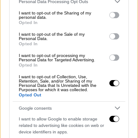
Please note that this website/app uses one or more Google
ντοκιμαντέρ «
Je suis: Celine Dion
», οι
Personal Data Processing Opt Outs
services and may gather and store information including but
θαυμαστές της έχουν την ευκαιρία να δουν
not limited to your visit or usage behaviour. You may click to
I want to opt-out of the Sharing of my
από κοντά τον αγώνα και την
personal data.
grant or deny consent to Google and its third-party tags to
Opted In
αποφασιστικότητά της.
use your data for below specified purposes in below Google
consent section.
I want to opt-out of the Sale of my
Personal Data.
Opted In
I want to opt-out of processing my
Personal Data for Targeted Advertising.
Opted In
I want to opt-out of Collection, Use,
Retention, Sale, and/or Sharing of my
Personal Data that Is Unrelated with the
Purposes for which it was collected.
Opted Out
Google consents
I want to allow Google to enable storage
View this post on Instagram
related to advertising like cookies on web or
device identifiers in apps.