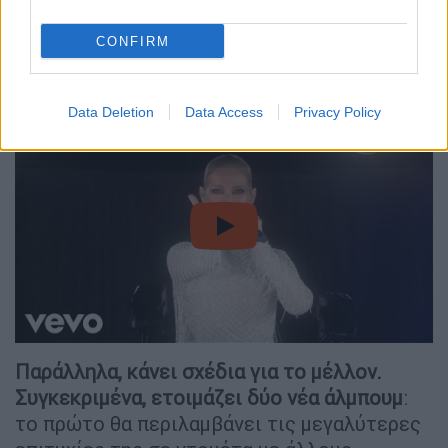
Έχει καταλάβει ότι δεν θα μπορέσει ποτέ
ξανά να κάνει τη δουλειά της με τον ίδιο
CONFIRM
τρόπο, αλλά θα κάνει ό,τι μπορεί για να το
καταφέρει» αναφέρει πηγή.
Data Deletion
Data Access
Privacy Policy
video
Παράλληλα, κάνει σχέδια για το μέλλον.
Συγκεκριμένα, ετοιμάζει δύο νέα άλμπουμ
:
το πρώτο θα περιλαμβάνει τις μεγαλύτερες