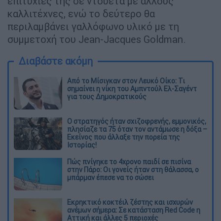
επιτυχίες της σε ντουέτα με άλλους
καλλιτέχνες, ενώ το δεύτερο θα
περιλαμβάνει γαλλόφωνο υλικό με τη
συμμετοχή του Jean-Jacques Goldman.
Διαβάστε ακόμη
Από το Μίσιγκαν στον Λευκό Οίκο: Τι
σημαίνει η νίκη του Αμπντούλ Ελ-Σαγέντ
για τους Δημοκρατικούς
O στρατηγός ήταν σχιζοφρενής, εμμονικός,
πλησίαζε τα 75 όταν τον αντάμωσε η δόξα –
Εκείνος που άλλαξε την πορεία της
Ιστορίας!
Πώς πνίγηκε το 4χρονο παιδί σε πισίνα
στην Πάρο: Οι γονείς ήταν στη θάλασσα, ο
μπάρμαν έπεσε να το σώσει
Εκρηκτικό κοκτέιλ ζέστης και ισχυρών
ανέμων σήμερα: Σε κατάσταση Red Code η
Αττική και άλλες 5 περιοχές