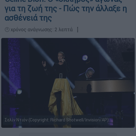
για τη ζωή της - Πώς την άλλαξε η
ασθένειά της
🕛 χρόνος ανάγνωσης: 2 λεπτά ┋
Σελίν Ντιόν (Copyright: Richard Shotwell/Invision/AP)