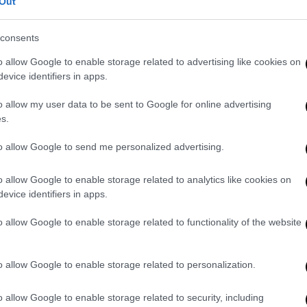
λωσε πως είναι πιο εύκολο να γράψει
Out
κό
, καθώς και η περίοδος ευνοεί για
ς κάτι αστείο πρέπει να μπεις σε άλλες
consents
ετες. Καταρχήν πρέπει εσύ να μπεις σε μια
o allow Google to enable storage related to advertising like cookies on
γίνει. Γιατί όταν είσαι στην κίνηση, όταν
evice identifiers in apps.
ταν έχεις δει και τις ειδήσεις και είσαι
λο είναι να πας να γράψεις αυτά τα σιχάματα
o allow my user data to be sent to Google for online advertising
s.
ρόκειται. Σε μια άλλη κοινωνία, που θα είχε
τικό, πολιτισμικό, αυτά όλα δεν θα
to allow Google to send me personalized advertising.
κή περιόδο πνευματικά».
o allow Google to enable storage related to analytics like cookies on
evice identifiers in apps.
o allow Google to enable storage related to functionality of the website
o allow Google to enable storage related to personalization.
o allow Google to enable storage related to security, including