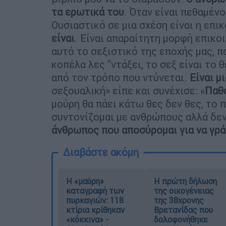
τα ερωτικά του
. Όταν είναι πεθαμέν
Ουσιαστικό σε μια σχέση είναι η επι
είναι
. Είναι απαραίτητη μορφή επικοι
αυτό το σεξιστικό της εποχής μας, π
κοπέλα λες "ντάξει, το σεξ είναι το 
από τον τρόπο που ντύνεται.
Είναι μ
σεξουαλική» είπε και συνέχισε: «
Παθα
μούρη θα πάει κάτω θες δεν θες, το 
συντονίζομαι με ανθρώπους αλλά δεν
άνθρωπος που αποσύρομαι για να γρ
Διαβάστε ακόμη
Η «μαύρη»
Η πρώτη δήλωση
καταγραφή των
της οικογένειας
πυρκαγιών: 118
της 38χρονης
κτίρια κρίθηκαν
Βρετανίδας που
«κόκκινα» -
δολοφονήθηκε