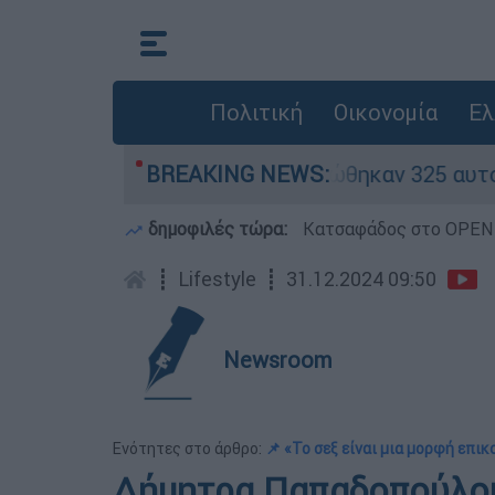
Πολιτική
Οικονομία
Ελ
ν «κόκκινα» - Ολοκληρώθηκαν 325 αυτοψίες στις
BREAKING NEWS:
δημοφιλές τώρα:
Κατσαφάδος στο OPEN: 
┋
Lifestyle
┋
31.12.2024 09:50
Newsroom
Ενότητες στο άρθρο:
📌 «Το σεξ είναι μια μορφή επι
Δήμητρα Παπαδοπούλου