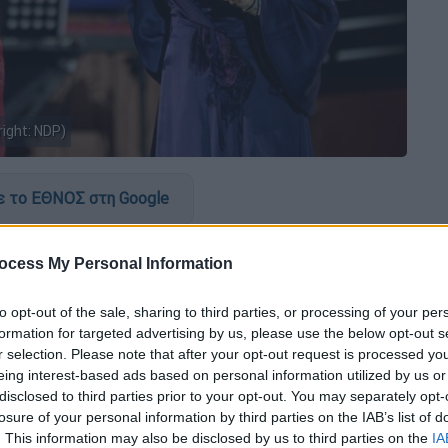
ight: NDP)
 το ΕΘΝΟΣ στη Google
πομπή «Πάμε Δανάη», η
Δήμητρα
ocess My Personal Information
ητα που κυριαρχεί στα μέσα ενημέρωσης
ικότητα. «
Ο κόσμος έχει πάρα πολύ τοξίνη
to opt-out of the sale, sharing to third parties, or processing of your per
 καιρό που ανταγωνίζονται τα σίριαλ με τις
formation for targeted advertising by us, please use the below opt-out s
φρικαλέο, η φρίκη είναι παντού. Θέλω πάρα
r selection. Please note that after your opt-out request is processed y
eing interest-based ads based on personal information utilized by us or
γώ με την συγγραφή. Για να μπεις στο τρικ
disclosed to third parties prior to your opt-out. You may separately opt-
ό, θα αναστατωθείς εσύ ο ίδιος από χέρι. Η
losure of your personal information by third parties on the IAB’s list of
ύ πιο ψέματα από ότι είναι η
. This information may also be disclosed by us to third parties on the
IA