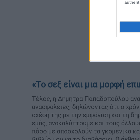
authenti
«Το σεξ είναι μια μορφή επ
Τέλος, η Δήμητρα Παπαδοπούλου αν
ανασφάλειες, δηλώνοντας ότι ο χρόν
σχέση της με την εμφάνιση και τη δ
εμάς, ανακαλύπτουμε και τους άλλου
πόσο με απασχολούν τα γκομενικά και
βιβλίο μου να το διαβάσουν.
Ο άνθρω