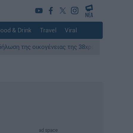
ood & Drink
Travel
Viral
 οικογένειας της 38χρονης Βρετανίδας που δο