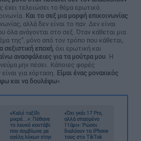
ος έχει τελειώσει το θέμα ερωτικό.
κοινωνία.
Και το σεξ μια μορφή επικοινωνίας
νωνίας, αλλά δεν είναι το παν. Δεν είναι
ου όλα ανάγονται στο σεξ. Όταν κάθεται μια
θέμα της", μόνο από τον τρόπο που κάθεται,
ια σεξιστική εποχή
, όχι ερωτική και
ίνω ανασφάλειες για τα μούτρα μου
. Η
πνεύμα μην πέσει. Κάποιες φορές
 είναι για χόρταση.
Είμαι ένας μοναχικός
άψω και να δουλέψω
».
«Καλό ταξίδι
«Όχι γκέι 17 Pro,
μικρέ...»: Πέθανε
αλλά σπασμένο
το λευκό κουτάβι
11άρι»: Ρώσοι
που συμβίωνε με
διαλύουν τα iPhone
αγέλη λύκων στην
τους στο TikTok