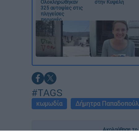
Ολοκληρώθηκαν
στην Κυψέλη
325 αυτοψίες στις
πληγείσες
περιοχές
#TAGS
κωμωδία
Δήμητρα Παπαδοπούλ
Ακολούθησε το 
Live όλες οι εξελίξεις λεπτό προς