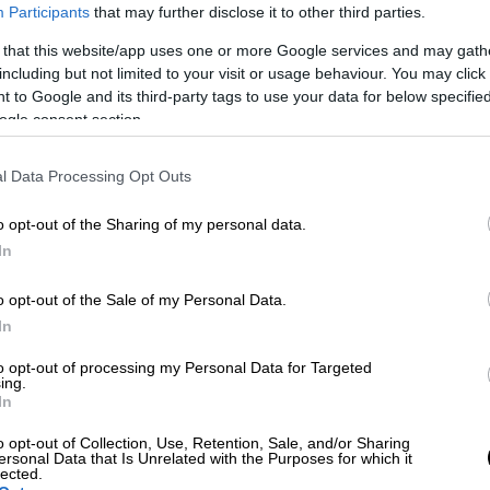
ναι πιο ευχάριστη. Βλέπεις σε όποιο σπίτι
Participants
that may further disclose it to other third parties.
πατάρι;
Έχει και μερικούς τρελούς που
 that this website/app uses one or more Google services and may gath
πινγκ θεωρείς ότι στο σπίτι του μέσου
including but not limited to your visit or usage behaviour. You may click 
ν απαραιτήτως.
Ένας από τους βασικούς
 to Google and its third-party tags to use your data for below specifi
ogle consent section.
γκλημα είναι ότι καταρχήν καθησυχάζεται
ίτσα μου"
. Επίσης, όταν σε βαράει σε πολύ
l Data Processing Opt Outs
ιείσαι, αναστατώνεσαι. Σαφώς είναι πολύ
α κλάψει από το να τον κάνεις να γελάσει».
o opt-out of the Sharing of my personal data.
In
o opt-out of the Sale of my Personal Data.
In
ν Άννα Βίσση και είπε τραγούδι του
to opt-out of processing my Personal Data for Targeted
ing.
In
o opt-out of Collection, Use, Retention, Sale, and/or Sharing
ersonal Data that Is Unrelated with the Purposes for which it
lected.