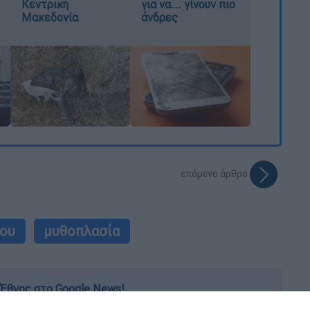
Κεντρική
για να... γίνουν πιο
Μακεδονία
άνδρες
επόμενο άρθρο
ου
μυθοπλασία
Έθνος στο Google News!
 λεπτό, με την υπογραφή του www.ethnos.gr