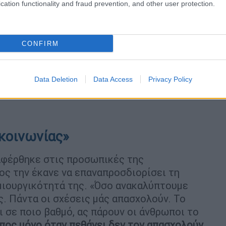
cation functionality and fraud prevention, and other user protection.
CONFIRM
Data Deletion
Data Access
Privacy Policy
ικοινωνίας»
αφέρθηκε στις προσωπικές της
ος την έκανε να επαναπροσδιορίσει τη
ημιουργικότητά της. «Όσο ανακαλύπτουμε
ς. Πάντα οι σχέσεις μάς απασχολούν. Το
 σε ποιο βαθμό, ας πάρουν οι άνθρωποι το
πος μόνο όταν πεθάνει δεν τον απασχολούν