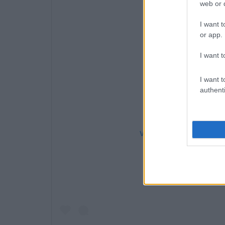
web or d
I want t
or app.
I want t
I want t
authenti
View this post on Instag