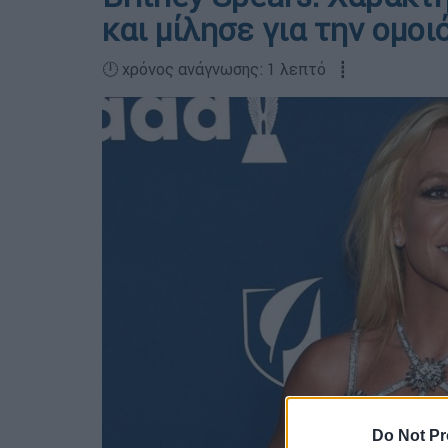
και μίλησε για την ομο
🕛 χρόνος ανάγνωσης: 1 λεπτό ┋
Do Not Pr