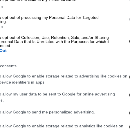
In
οδέχτηκαν το νέο έτος με ένα
to opt-out of processing my Personal Data for Targeted
ing.
In
o opt-out of Collection, Use, Retention, Sale, and/or Sharing
ersonal Data that Is Unrelated with the Purposes for which it
lected.
να της δώσουν
μια ευκαιρία
, ταξιδεύοντας
Out
 να τη συναντήσουν.
ι μαζί της, αν και δεν έχει διευκρινιστεί αν
consents
ν έκρυψε τη χαρά της, δημοσιεύοντας μια
o allow Google to enable storage related to advertising like cookies on
 τον χαρακτήρισε «
ιδιοφυΐα
» και μίλησε για
evice identifiers in apps.
o allow my user data to be sent to Google for online advertising
s.
to allow Google to send me personalized advertising.
o allow Google to enable storage related to analytics like cookies on