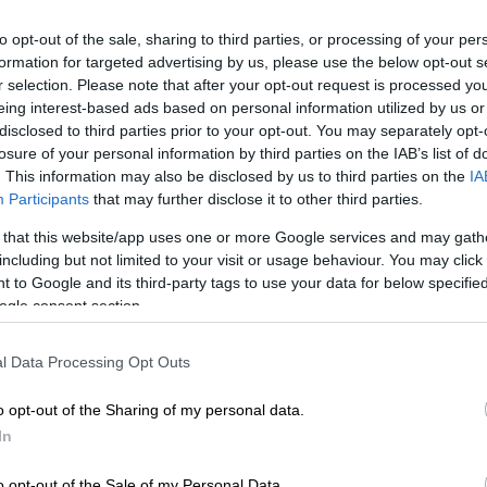
to opt-out of the sale, sharing to third parties, or processing of your per
formation for targeted advertising by us, please use the below opt-out s
r selection. Please note that after your opt-out request is processed y
eing interest-based ads based on personal information utilized by us or
disclosed to third parties prior to your opt-out. You may separately opt-
losure of your personal information by third parties on the IAB’s list of
. This information may also be disclosed by us to third parties on the
IA
Participants
that may further disclose it to other third parties.
 το ΕΘΝΟΣ στη Google
 that this website/app uses one or more Google services and may gath
including but not limited to your visit or usage behaviour. You may click 
τάφερε μετά από έναν μεγάλο αγώνα να
 to Google and its third-party tags to use your data for below specifi
ον Πρέστον και Τζέιντεν Τζέιμς.
Η σχέση
ogle consent section.
τονης παρουσίας της
τραγουδίστριας
στα
ος της, γεγονός που είχε δημιουργήσει
l Data Processing Opt Outs
o opt-out of the Sharing of my personal data.
In
o opt-out of the Sale of my Personal Data.