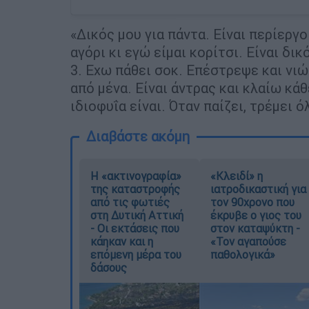
«Δικός μου για πάντα. Είναι περίεργο
αγόρι κι εγώ είμαι κορίτσι. Είναι δικό
3. Εχω πάθει σοκ. Επέστρεψε και νιώ
από μένα. Είναι άντρας και κλαίω κάθ
ιδιοφυΐα είναι. Όταν παίζει, τρέμει όλ
Διαβάστε ακόμη
Η «ακτινογραφία»
«Κλειδί» η
της καταστροφής
ιατροδικαστική για
από τις φωτιές
τον 90χρονο που
στη Δυτική Αττική
έκρυβε ο γιος του
- Οι εκτάσεις που
στον καταψύκτη -
κάηκαν και η
«Τον αγαπούσε
επόμενη μέρα του
παθολογικά»
δάσους