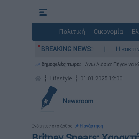
Πολιτική
Οικονομία
Ελ
ώθηκαν τρία αεροσκάφη
BREAKING NEWS:
Η «ακτινογραφία»
δημοφιλές τώρα:
Άνω Λιόσια: Πήγαν να κ
┋
Lifestyle
┋
01.01.2025 12:00
Newsroom
Ενότητες στο άρθρο:
📌 Η ανάρτηση
Britney Spears: Χαρακτ