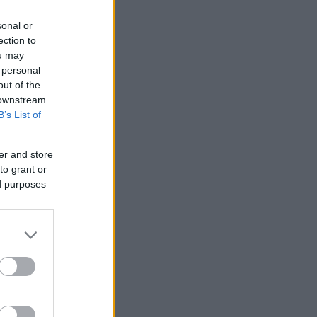
sonal or
ection to
ou may
 personal
out of the
 downstream
B’s List of
er and store
to grant or
ed purposes