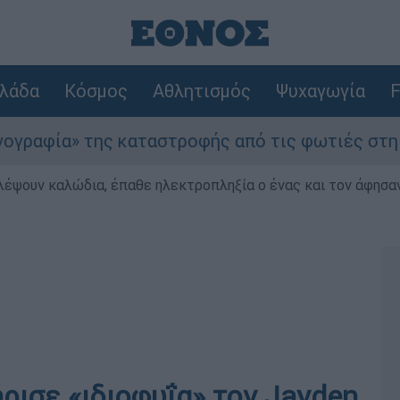
λάδα
Κόσμος
Αθλητισμός
Ψυχαγωγία
F
 της καταστροφής από τις φωτιές στη Δυτική Ατ
λέψουν καλώδια, έπαθε ηλεκτροπληξία ο ένας και τον άφησα
ήρισε «ιδιοφυΐα» τον Jayden