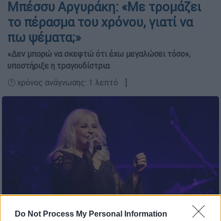
Μπέσσυ Αργυράκη: «Με τρομάζει
το πέρασμα του χρόνου, γιατί να
πω ψέματα;»
«Δεν μπορώ να σκεφτώ ότι έχω μεγαλώσει τόσο»,
υποστήριξε η τραγουδίστρια
🕛 χρόνος ανάγνωσης: 1 λεπτό ┋
Do Not Process My Personal Information