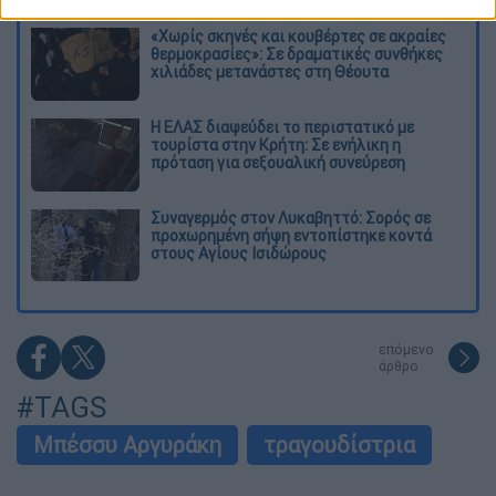
«Χωρίς σκηνές και κουβέρτες σε ακραίες
θερμοκρασίες»: Σε δραματικές συνθήκες
χιλιάδες μετανάστες στη Θέουτα
Η ΕΛΑΣ διαψεύδει το περιστατικό με
τουρίστα στην Κρήτη: Σε ενήλικη η
πρόταση για σεξουαλική συνεύρεση
Συναγερμός στον Λυκαβηττό: Σορός σε
προχωρημένη σήψη εντοπίστηκε κοντά
στους Αγίους Ισιδώρους
επόμενο
άρθρο
#TAGS
Μπέσσυ Αργυράκη
τραγουδίστρια