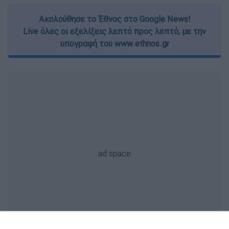
Ακολούθησε το Έθνος στο Google News!
Live όλες οι εξελίξεις λεπτό προς λεπτό, με την
υπογραφή του www.ethnos.gr