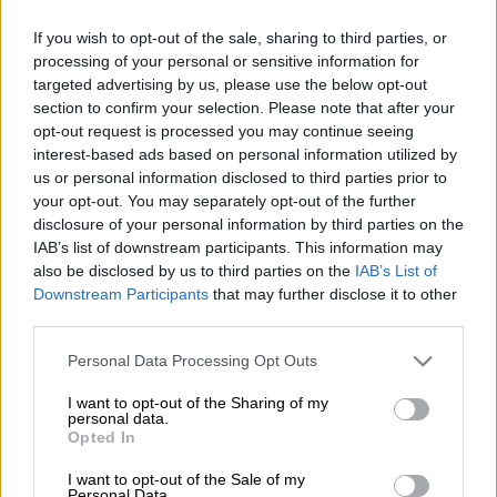
Μπέσσυ Αργυράκη (NDP Photos)
If you wish to opt-out of the sale, sharing to third parties, or
processing of your personal or sensitive information for
targeted advertising by us, please use the below opt-out
Προσθέστε το ΕΘΝΟΣ στη Google
section to confirm your selection. Please note that after your
opt-out request is processed you may continue seeing
Η
Μπέσσυ Αργυράκη
παραχώρησε
interest-based ads based on personal information utilized by
us or personal information disclosed to third parties prior to
μαγνητοσκοπημένη συνέντευξη στην
your opt-out. You may separately opt-out of the further
εκπομπή «Happy Day» του Alpha και
disclosure of your personal information by third parties on the
εξομολογήθηκε ότι
την τρομάζει το πέρασμα
IAB’s list of downstream participants. This information may
του χρόνου, γιατί νιώθει ακόμη γεμάτη ζωή
also be disclosed by us to third parties on the
IAB’s List of
και όνειρα
.
Downstream Participants
that may further disclose it to other
third parties.
Το αμείληκτο πέρασμα του χρόνου
Please note that this website/app uses one or more Google
Personal Data Processing Opt Outs
services and may gather and store information including but
Όπως εξήγησε δεν μπορεί να σκεφτεί ότι
not limited to your visit or usage behaviour. You may click to
I want to opt-out of the Sharing of my
έχει μεγαλώσει, ενώ σε άλλο σημείο των
personal data.
grant or deny consent to Google and its third-party tags to
Opted In
δηλώσεών της, η δημοφιλής
τραγουδίστρια
use your data for below specified purposes in below Google
consent section.
είπε ότι όταν ήταν μαθήτρια δεν θεωρούσε
I want to opt-out of the Sale of my
Personal Data.