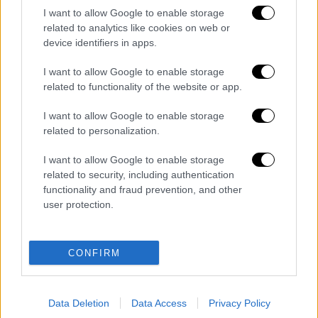
I want to allow Google to enable storage
related to analytics like cookies on web or
device identifiers in apps.
I want to allow Google to enable storage
related to functionality of the website or app.
Στη συνέχεια, εξομολογήθηκε ότι την
τρομάζει η ιδέα ότι τα χρόνια περνούν. «Με
I want to allow Google to enable storage
τρομάζει το πέρασμα του χρόνου. Όταν
related to personalization.
σκέφτομαι την ηλικία μου,
νομίζω ότι αφορά
I want to allow Google to enable storage
την απέναντι, όχι εμένα, γιατί νιώθω τόσο
related to security, including authentication
γεμάτη ζωή, με όνειρα
, που δεν μπορώ να
functionality and fraud prevention, and other
σκεφτώ ότι έχω μεγαλώσει τόσο»,
user protection.
κατέληξε.
Διαβάστε ακόμη
CONFIRM
Kadebostany στο ethnos.gr: «Κάποτε
πίστευα ότι το να είσαι outsider ήταν
Data Deletion
Data Access
Privacy Policy
αδυναμία, τώρα το βλέπω ως δύναμη»