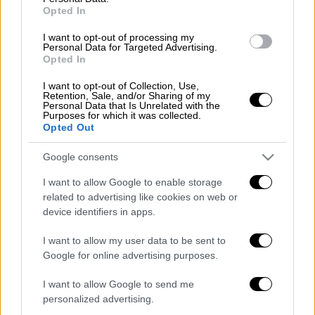
ότι ήταν από τις ωραίες του σχολείου.
Opted In
Αρχικά, η Μπέσσυ Αργυράκη παραδέχτηκε
I want to opt-out of processing my
Personal Data for Targeted Advertising.
ότι δεν είχε κατακτήσεις στο σχολείο και
Opted In
ότι δεν θεωρούσε ότι ήταν ωραία. Όπως
I want to opt-out of Collection, Use,
ανέφερε, υπήρχαν πιο όμορφες από εκείνη.
Retention, Sale, and/or Sharing of my
Personal Data that Is Unrelated with the
«
Δεν θυμάμαι να είχα κατακτήσεις στο
Purposes for which it was collected.
σχολείο, εγώ ερωτευόμουν
. Μου άρεσαν
Opted Out
κάποια αγόρια θυμάμαι αλλά δεν είχα
Google consents
ανταπόκριση.
Δεν θεωρώ ότι ήμουν η ωραία,
υπήρχαν άλλες ωραιότερες
», είπε
I want to allow Google to enable storage
related to advertising like cookies on web or
χαρακτηριστικά.
device identifiers in apps.
I want to allow my user data to be sent to
Google for online advertising purposes.
I want to allow Google to send me
personalized advertising.