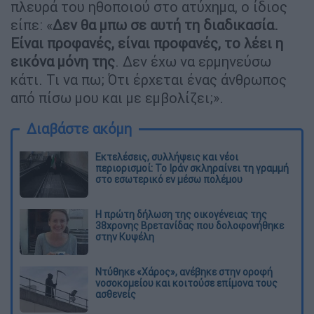
πλευρά του ηθοποιού στο ατύχημα, ο ίδιος
είπε: «
Δεν θα μπω σε αυτή τη διαδικασία.
Είναι προφανές, είναι προφανές, το λέει η
εικόνα μόνη της
. Δεν έχω να ερμηνεύσω
κάτι. Τι να πω; Ότι έρχεται ένας άνθρωπος
από πίσω μου και με εμβολίζει;».
Διαβάστε ακόμη
Εκτελέσεις, συλλήψεις και νέοι
περιορισμοί: Το Ιράν σκληραίνει τη γραμμή
στο εσωτερικό εν μέσω πολέμου
Η πρώτη δήλωση της οικογένειας της
38χρονης Βρετανίδας που δολοφονήθηκε
στην Κυψέλη
Ντύθηκε «Χάρος», ανέβηκε στην οροφή
νοσοκομείου και κοιτούσε επίμονα τους
ασθενείς