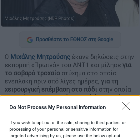
Μιχάλης Μητρούσης (NDP Photos)
Προσθέστε το ΕΘΝΟΣ στη Google
Ο
Μιχάλης Μητρούσης
έκανε δηλώσεις στην
εκπομπή «Πρωινό» του ΑΝΤ1 και μίλησε
για
το σοβαρό τροχαίο
ατύχημα στο οποίο
ενεπλάκη πριν από λίγες ημέρες,
για τη
χειρουργική επέμβαση στο πόδι
στην οποία
υποβλήθηκε και
το πόσο πολύ έχει αλλάξει η
καθημερινότητά του
.
Do Not Process My Personal Information
«Αυτό που με εξοργίζει πάρα πολύ
If you wish to opt-out of the sale, sharing to third parties, or
είναι ότι δεν μπορώ να κινηθώ»
processing of your personal or sensitive information for
targeted advertising by us, please use the below opt-out