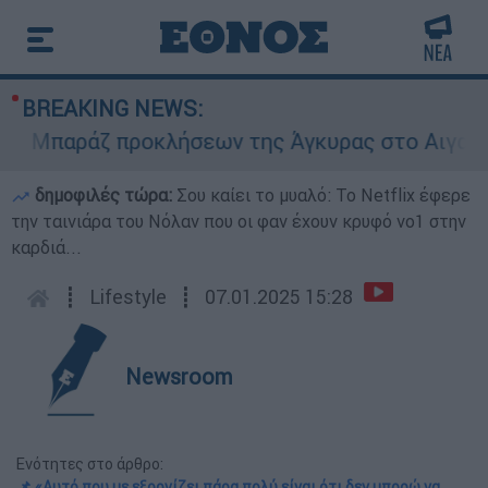
BREAKING NEWS:
Μπαράζ προκλήσεων της Άγκυρας στο Αιγαίο: Εικ
δημοφιλές τώρα:
Σου καίει το μυαλό: Το Netflix έφερε
την ταινιάρα του Νόλαν που οι φαν έχουν κρυφό νο1 στην
καρδιά...
┋
Lifestyle
┋
07.01.2025 15:28
Newsroom
Ενότητες στο άρθρο:
📌 «Αυτό που με εξοργίζει πάρα πολύ είναι ότι δεν μπορώ να