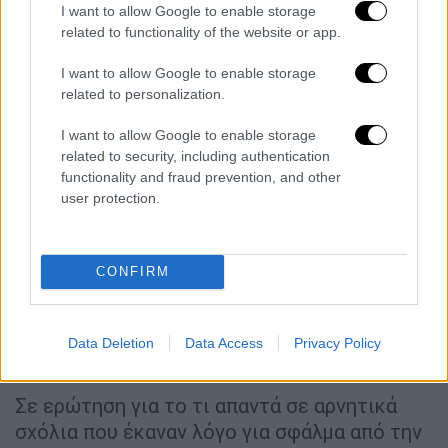
I want to allow Google to enable storage
related to functionality of the website or app.
I want to allow Google to enable storage
Επίσης, σχολίασε ότι λόγω του πόνου δεν
related to personalization.
μπορεί να κοιμηθεί καλά τα βράδια, κάτι που
έχει αναστατώσει τα ωράριά του: «Δεν
I want to allow Google to enable storage
μπορώ να κοιμηθώ τα βράδια, είναι
related to security, including authentication
functionality and fraud prevention, and other
εφιαλτικό. Μου έχει χαλάσει τελείως τα
user protection.
ωράρια.
Δεν ξέρω ποια είναι η ώρα της
τουαλέτας, ποια είναι η ώρα του ύπνου, ποια
είναι η ώρα του φαγητού
. Το μόνο που ξέρω
CONFIRM
είναι να κάνω κάθε πρωί αντιθρομβωτικές
ενέσεις. Είμαι κλινήρης, είναι πολύ δύσκολο
να περπατήσω. Δεν μπορώ να πάρω
Data Deletion
Data Access
Privacy Policy
πατερίτσες, πρέπει αναγκαστικά να έχω Πι».
Σε ερώτηση για το τι απαντά σε αρνητικά
σχόλια που έκαναν λόγο για σφάλμα από την