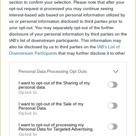
Ο
ηθοποιός
περιέγραψε αρχικά τη δυσκολία
section to confirm your selection. Please note that after your
στη μετακίνηση και τη μεγάλη αλλαγή στη
opt-out request is processed you may continue seeing
interest-based ads based on personal information utilized by
ζωή του, καθώς είναι κλινήρης: «Έχει
us or personal information disclosed to third parties prior to
αλλάξει η καθημερινότητά μου άρδην.
Είμαι
your opt-out. You may separately opt-out of the further
άλλος άνθρωπος, εγώ χαρακτηρίζομαι για
disclosure of your personal information by third parties on the
την ευκινησία μου, πράγμα που με έσωσε και
IAB’s list of downstream participants. This information may
also be disclosed by us to third parties on the
IAB’s List of
από τη μηχανή που έπεσα
. Είμαι αεικίνητος
Downstream Participants
that may further disclose it to other
γενικά, δεν ξέρω αν είναι προτέρημα ή
third parties.
ελάττωμα. Δεν μπορώ να πάω στην
Please note that this website/app uses one or more Google
τουαλέτα, θέλω το Πι, θέλω άνθρωπο να με
Personal Data Processing Opt Outs
services and may gather and store information including but
βοηθάει, δεν μπορώ να κάνω μια δουλειά,
not limited to your visit or usage behaviour. You may click to
I want to opt-out of the Sharing of my
θέλω το τηλέφωνο δίπλα, θέλω τον καφέ
personal data.
grant or deny consent to Google and its third-party tags to
Opted In
δίπλα. Κάποια πράγματα που δεν τα έκανα
use your data for below specified purposes in below Google
consent section.
ποτέ. Αυτό που με εξοργίζει πάρα πολύ είναι
I want to opt-out of the Sale of my
Personal Data.
ότι δεν μπορώ να κινηθώ».
Opted In
Στη συνέχεια, μίλησε για τον πόνο που
I want to opt-out of processing my
Personal Data for Targeted Advertising.
βιώνει μετά την επέμβαση στο σώμα του.
Opted In