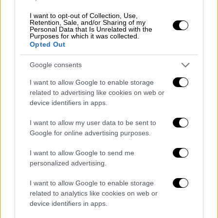
«Βεβαίως πονάω.
Το χειρουργείο που έκανα
I want to opt-out of Collection, Use,
στην περόνη, έβαλα λάμα μέσα στο πόδι και
Retention, Sale, and/or Sharing of my
Personal Data that Is Unrelated with the
θα την κρατήσω για πάνω από δύο χρόνια
.
Purposes for which it was collected.
Κάποιοι άνθρωπο την κρατάνε τη λάμα, εγώ
Opted Out
θα τη βγάλω. Θα πάω τον άλλο μήνα να
Google consents
βγάλω τα ράμματα, για να δούμε και την
πληγή. Το πλευρό μου πονάει γιατί έχω ένα
I want to allow Google to enable storage
related to advertising like cookies on web or
ράγισμα και έχω και μία κάκωση στην
device identifiers in apps.
αριστερή μου πλάτη».
I want to allow my user data to be sent to
Google for online advertising purposes.
I want to allow Google to send me
personalized advertising.
I want to allow Google to enable storage
related to analytics like cookies on web or
device identifiers in apps.