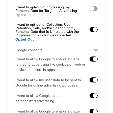
δέχτηκε από εκείνη, όταν ο πατέρας της
I want to opt-out of processing my
διαγνώστηκε με καρκίνο. «
Η Δούκισσα ήταν
Personal Data for Targeted Advertising.
Opted In
εξαιρετική, ήταν μητέρα, φίλη. Για μένα, η
μαμά ήταν πολλά πράγματα
. Όταν τη γνώρισα,
I want to opt-out of Collection, Use,
Retention, Sale, and/or Sharing of my
είχε διαγνωστεί ο πατέρας μου με καρκίνο
Personal Data that Is Unrelated with the
και πέθανε πολύ γρήγορα. Στα νοσοκομεία
Purposes for which it was collected.
Opted Out
δεν ερχόταν. Ήρθε στο Σισμανόγλειο και με
το που την είδα, άλλαξαν όλοι. Μετά
Google consents
αλλάξαμε και δωμάτιο. Δεν μπορώ να
I want to allow Google to enable storage
διανοηθώ πόσο πολύ μας στήριξε»,
related to advertising like cookies on web or
σημείωσε.
device identifiers in apps.
Έπειτα, η Angel μίλησε για τη σημαντική
I want to allow my user data to be sent to
στήριξη που έλαβε από την αδερφή της, η
Google for online advertising purposes.
οποία την προστάτευε με κάθε τρόπο από το
I want to allow Google to send me
bullying που δεχόταν, όταν αποφάσισε να
personalized advertising.
αλλάξει την εικόνα της. «Η αδερφή μου ήταν
εκεί να τους πλακώσει όλους. Ήθελα να το
I want to allow Google to enable storage