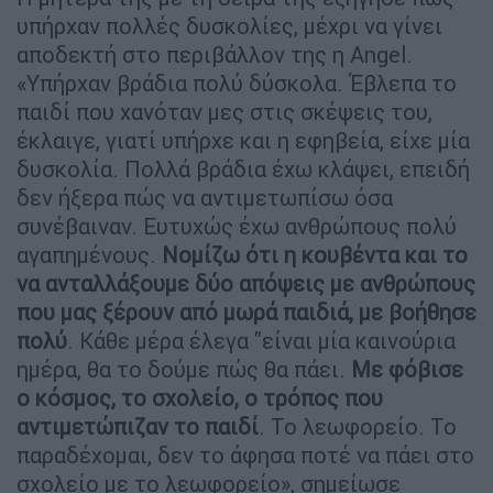
υπήρχαν πολλές δυσκολίες, μέχρι να γίνει
αποδεκτή στο περιβάλλον της η Angel.
«Υπήρχαν βράδια πολύ δύσκολα. Έβλεπα το
παιδί που χανόταν μες στις σκέψεις του,
έκλαιγε, γιατί υπήρχε και η εφηβεία, είχε μία
δυσκολία. Πολλά βράδια έχω κλάψει, επειδή
δεν ήξερα πώς να αντιμετωπίσω όσα
συνέβαιναν. Ευτυχώς έχω ανθρώπους πολύ
αγαπημένους.
Νομίζω ότι η κουβέντα και το
να ανταλλάξουμε δύο απόψεις με ανθρώπους
που μας ξέρουν από μωρά παιδιά, με βοήθησε
πολύ
. Κάθε μέρα έλεγα "είναι μία καινούρια
ημέρα, θα το δούμε πώς θα πάει.
Με φόβισε
ο κόσμος, το σχολείο, ο τρόπος που
αντιμετώπιζαν το παιδί
. Το λεωφορείο. Το
παραδέχομαι, δεν το άφησα ποτέ να πάει στο
σχολείο με το λεωφορείο», σημείωσε