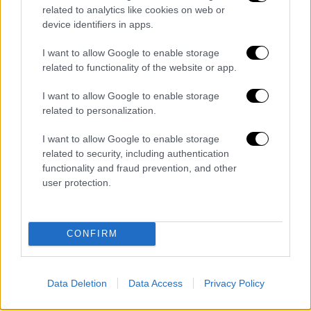
related to analytics like cookies on web or
πω κιόλας, η αδερφή μου τους βάραγε.
Αν
device identifiers in apps.
πήγαινε ένα παιδάκι να με πειράξει, η αδερφή
μου έμπαινε μπροστά και το παιδάκι ό,τι κι
I want to allow Google to enable storage
αν ήταν, όποιο κι αν ήταν, την άλλη μέρα ούτε
related to functionality of the website or app.
που με κοίταζε στα μάτια
», είπε
I want to allow Google to enable storage
χαρακτηριστικά.
related to personalization.
I want to allow Google to enable storage
related to security, including authentication
functionality and fraud prevention, and other
user protection.
CONFIRM
Data Deletion
Data Access
Privacy Policy
Η μητέρα της με τη σειρά της εξήγησε πως