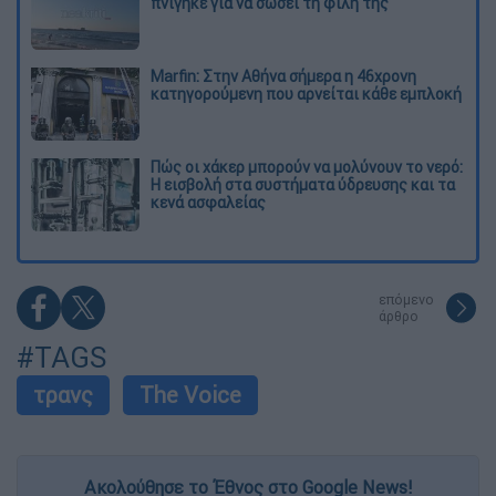
πνίγηκε για να σώσει τη φίλη της
Marfin: Στην Αθήνα σήμερα η 46χρονη
κατηγορούμενη που αρνείται κάθε εμπλοκή
Πώς οι χάκερ μπορούν να μολύνουν το νερό:
Η εισβολή στα συστήματα ύδρευσης και τα
κενά ασφαλείας
επόμενο
άρθρο
#TAGS
τρανς
The Voice
Ακολούθησε το Έθνος στο Google News!