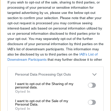
Κατ'αρχήν ήταν μια μεγάλη καλλιτέχνιδα και
If you wish to opt-out of the sale, sharing to third parties, or
processing of your personal or sensitive information for
τραγουδούσε από μωρό. Δηλαδή, θυμάμαι τη
targeted advertising by us, please use the below opt-out
μαμά, τη συγχωρεμένη την πεθερά μου, η
section to confirm your selection. Please note that after your
Αγγελική δεν την πολυθυμάται, εγώ έβλεπα
opt-out request is processed you may continue seeing
μέσα στα μάτια της εκείνη», σημείωσε.
interest-based ads based on personal information utilized by
us or personal information disclosed to third parties prior to
your opt-out. You may separately opt-out of the further
disclosure of your personal information by third parties on the
IAB’s list of downstream participants. This information may
also be disclosed by us to third parties on the
IAB’s List of
Downstream Participants
that may further disclose it to other
third parties.
Please note that this website/app uses one or more Google
Personal Data Processing Opt Outs
services and may gather and store information including but
not limited to your visit or usage behaviour. You may click to
I want to opt-out of the Sharing of my
personal data.
grant or deny consent to Google and its third-party tags to
Opted In
use your data for below specified purposes in below Google
consent section.
Στη συνέχεια, αναφέρθηκε στις μνήμες που
I want to opt-out of the Sale of my
Personal Data.
έχει από τη Δούκισσα και τη στήριξη που
Opted In