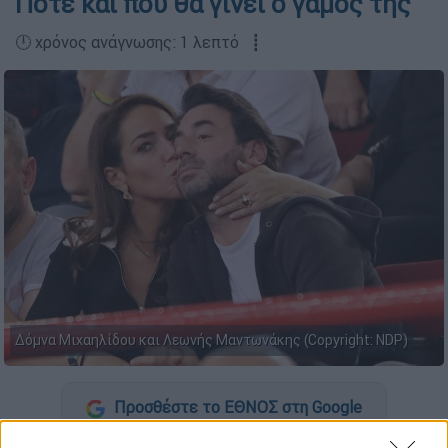
Πότε και πού θα γίνει ο γάμος της
🕛 χρόνος ανάγνωσης: 1 λεπτό ┋
Δόμνα Μιχαηλίδου και Λεωνής Μαντωνάκης (Copyright: NDP)
Προσθέστε το ΕΘΝΟΣ στη Google