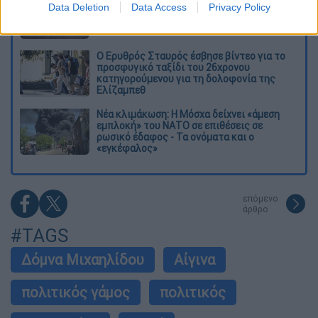
Data Deletion
Data Access
Privacy Policy
Σέρρες που σκοτώθηκαν μητέρα και γιος:
Το ΙΧ πέφτει πάνω στο φορτηγό
Ο Ερυθρός Σταυρός έσβησε βίντεο για το
προσφυγικό ταξίδι του 26χρονου
κατηγορούμενου για τη δολοφονία της
Ελίζαμπεθ
Νέα κλιμάκωση: Η Μόσχα δείχνει «άμεση
εμπλοκή» του ΝΑΤΟ σε επιθέσεις σε
ρωσικό έδαφος - Τα ονόματα και ο
«εγκέφαλος»
επόμενο
άρθρο
#TAGS
Δόμνα Μιχαηλίδου
Αίγινα
πολιτικός γάμος
πολιτικός