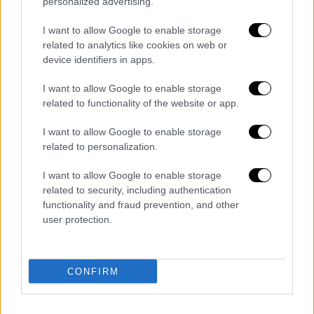
personalized advertising.
I want to allow Google to enable storage
related to analytics like cookies on web or
Σε παλιότερη συνέντευξή της, η πολιτικός
device identifiers in apps.
είχε μιλήσει για την περασμένη χρονιά, τις
αλλαγές στην επαγγελματική της ζωή και
I want to allow Google to enable storage
τον γάμο της. «Η χρονιά που πέρασε είχε και
related to functionality of the website or app.
τα πάνω και τα κάτω της. Είχα την τιμή να
I want to allow Google to enable storage
υπηρετήσω ως υπουργός Εργασίας, αυτό
related to personalization.
μετά άλλαξε και στεναχωρήθηκα. Μετά ήρθε
η πρόταση γάμου από τον άνδρα μου και
I want to allow Google to enable storage
related to security, including authentication
τρεις μήνες αργότερα έμεινα έγκυος».
functionality and fraud prevention, and other
user protection.
Διαβάστε ακόμη
Βοιωτία: Κλείνει το αιολικό πάρκο από
όπου ξεκίνησε η φωτιά - Στο στόχαστρο
CONFIRM
όλα τα έργα του συλληφθέντα δημάρχου
Σοκαριστικό βίντεο από το τροχαίο στις