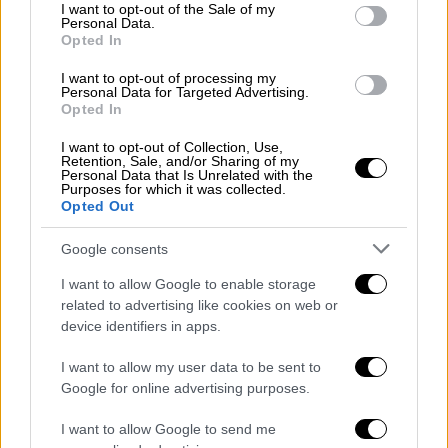
με
πολιτικό γάμο
στο δημαρχείο Πειραιά τον
consent section.
I want to opt-out of the Sale of my
Φεβρουάριο. Η εκδήλωση θα
Personal Data.
Opted In
πραγματοποιηθεί σε στενό κύκλο, λίγους
μήνες πριν από τον ερχομό του γιου τους.
I want to opt-out of processing my
Personal Data for Targeted Advertising.
Opted In
Οπως αναφέρει το δημοσίευμα, το καλοκαίρι
το ζευγάρι θα κάνει και θρησκευτικό γάμο
I want to opt-out of Collection, Use,
Retention, Sale, and/or Sharing of my
στην
Αίγινα
, ενώ η Δόμνα Μιχαηλίδου έχει
Personal Data that Is Unrelated with the
Purposes for which it was collected.
όνειρο να διοργανώσει μια μεγάλη γαμήλια
Opted Out
γιορτή για συγγενείς και φίλους.
Google consents
I want to allow Google to enable storage
related to advertising like cookies on web or
device identifiers in apps.
I want to allow my user data to be sent to
Google for online advertising purposes.
I want to allow Google to send me