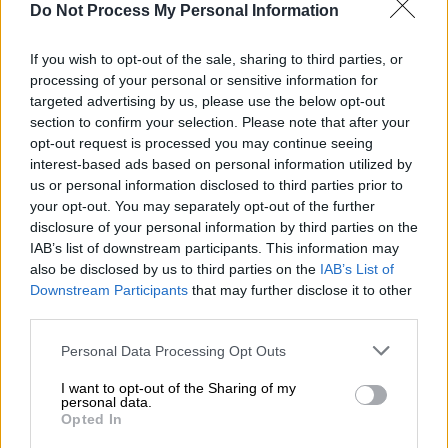
Η
Δόμνα Μιχαηλίδου
βρίσκεται στον
έκτο
Do Not Process My Personal Information
μήνα της
εγκυμοσύνης
της και περιμένει το
If you wish to opt-out of the sale, sharing to third parties, or
πρώτο της
παιδί
, με τον σύντροφό της,
processing of your personal or sensitive information for
Λεωνίδα Μαντωνάκη
.
targeted advertising by us, please use the below opt-out
section to confirm your selection. Please note that after your
opt-out request is processed you may continue seeing
ΔΙΑΒΑΣΤΕ ΕΠΙΣΗΣ
interest-based ads based on personal information utilized by
us or personal information disclosed to third parties prior to
Lifestyle
|
11.01.2025 10:00
your opt-out. You may separately opt-out of the further
Πάνος Βλάχος: Τα πικρόχολα σχόλια
disclosure of your personal information by third parties on the
για πανάκριβο πουκάμισό του - «Οι
IAB’s list of downstream participants. This information may
δήθεν αριστεροί μια χαρά
also be disclosed by us to third parties on the
IAB’s List of
Downstream Participants
that may further disclose it to other
βολεύονται»
third parties.
Please note that this website/app uses one or more Google
Personal Data Processing Opt Outs
services and may gather and store information including but
not limited to your visit or usage behaviour. You may click to
I want to opt-out of the Sharing of my
Σύμφωνα με πληροφορίες από την
personal data.
grant or deny consent to Google and its third-party tags to
εφημερίδα Secret, το ζευγάρι θα παντρευτεί
Opted In
use your data for below specified purposes in below Google