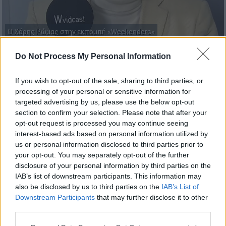
Ο Χάρης Ρώμας στην εκπομπή «Weekenders»
Do Not Process My Personal Information
Προσθέστε το ΕΘΝΟΣ στη Google
If you wish to opt-out of the sale, sharing to third parties, or
processing of your personal or sensitive information for
Ο
Χάρης Ρώμας
παραχώρησε συνέντευξη
targeted advertising by us, please use the below opt-out
στην εκπομπή «Weekenders» του ΑΝΤ1 και
section to confirm your selection. Please note that after your
μεταξύ άλλων αναφέρθηκε
τόσο στα όρια
opt-out request is processed you may continue seeing
των απαιτήσεων και των εντάσεων όσο και
interest-based ads based on personal information utilized by
στην παρενόχληση που υπέστη στο παρελθόν
us or personal information disclosed to third parties prior to
your opt-out. You may separately opt-out of the further
από γνωστό σκηνοθέτη
.
disclosure of your personal information by third parties on the
IAB’s list of downstream participants. This information may
«Πάντα πρέπει να δίνουμε ευκαιρία
also be disclosed by us to third parties on the
IAB’s List of
στους ανθρώπους»
Downstream Participants
that may further disclose it to other
third parties.
Ο αγαπημένος
ηθοποιός
ανέφερε αρχικά:
Please note that this website/app uses one or more Google