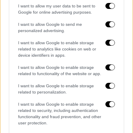
I want to allow my user data to be sent to
Google for online advertising purposes.
«Με έχει κάνει και μένα κάποιος να νιώσω
I want to allow Google to send me
έτσι αλλά δεν το άφησα να περάσει. Φυσικά
personalized advertising.
είχα πάντα όριο και σε σχέση με την
παρενόχληση γιατί κι εγώ έχω υποστεί
I want to allow Google to enable storage
παρενόχληση. Μου έχει συμβεί και μένα, ως
related to analytics like cookies on web or
device identifiers in apps.
νεαρό αγόρι, να μου την πέσουν και είπα “δεν
θέλω”. Κανονικά και παγωτικά.
Είπα “δεν
I want to allow Google to enable storage
θέλω” σε αυτόν τον σκηνοθέτη, δηλαδή ότι
related to functionality of the website or app.
“δεν πάει εκεί που το πηγαίνετε”. ‘Τότε δεν
I want to allow Google to enable storage
θα πάρεις τον ρόλο γιατί, ξέρεις, αυτά είναι
related to personalization.
δούναι και λαβείν” μου είπε
», αποκάλυψε στη
συνέχεια ο Χάρης Ρώμας.
I want to allow Google to enable storage
related to security, including authentication
«Στον άνθρωπο αυτό, που τώρα δεν είναι εν
functionality and fraud prevention, and other
ζωή, αργότερα όταν έγινα “φίρμα”, του
user protection.
ζήτησα να με σκηνοθετήσει.
Είμαι σε θέση να