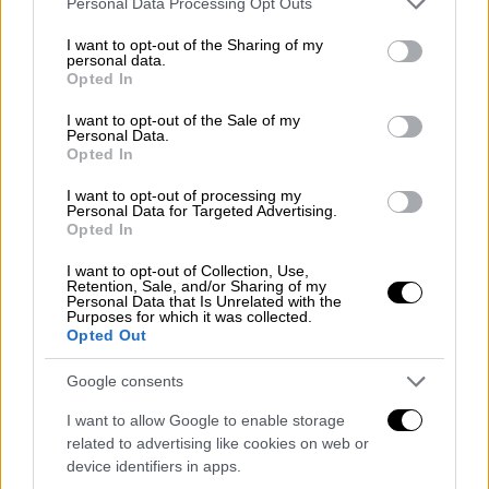
Personal Data Processing Opt Outs
«
Είναι μεγάλος ο διαχωρισμός ανάμεσα στις
services and may gather and store information including but
απαιτήσεις και την κακοποίηση και όσοι
not limited to your visit or usage behaviour. You may click to
I want to opt-out of the Sharing of my
personal data.
περνάνε στην άλλη όχθη, να είναι
grant or deny consent to Google and its third-party tags to
Opted In
κακοποιητές, έχουν πρόβλημα με τον
use your data for below specified purposes in below Google
consent section.
χαρακτήρα τους
. Στις πρόβες θα υπάρχει η
I want to opt-out of the Sale of my
Personal Data.
ένταση αλλά είναι άλλο αυτό και άλλο να
Opted In
κάνεις τον άλλον κουρέλι και του λες κάτι
I want to opt-out of processing my
προσβλητικό, που το εννοείς κιόλας γιατί
Personal Data for Targeted Advertising.
Opted In
είσαι κομπλεξικός».
I want to opt-out of Collection, Use,
Retention, Sale, and/or Sharing of my
Personal Data that Is Unrelated with the
Purposes for which it was collected.
Opted Out
Google consents
I want to allow Google to enable storage
related to advertising like cookies on web or
device identifiers in apps.