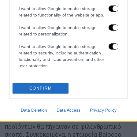
δράσεις
. Η Φεράνι φέρεται να αποκόμισε
I want to allow Google to enable storage
σημαντικό οικονομικό όφελος από τις δύο
related to functionality of the website or app.
διαφημιστικές εκστρατείες, ενώ το
συνολικό κέρδος που προέκυψε
I want to allow Google to enable storage
υπολογίζεται πως ξεπερνά τα 2 εκατομμύρια
related to personalization.
ευρώ, σύμφωνα με ιταλικά μέσα
I want to allow Google to enable storage
ενημέρωσης.
related to security, including authentication
functionality and fraud prevention, and other
Οι κατηγορίες αφορούν
τόσο στη
user protection.
διαφημιστική καμπάνια
για το
χριστουγεννιάτικο «Balocco Pink Christmas
Pandoro»
όσο και για τα «Πασχαλινά Αυγά
CONFIRM
Chiara Ferragni»
. Οι εισαγγελικές αρχές
τονίζουν ότι οι καταναλωτές
παραπλανήθηκαν, πιστεύοντας πως μέρος
Data Deletion
Data Access
Privacy Policy
των εσόδων από τις πωλήσεις των
προϊόντων θα πήγαιναν σε φιλανθρωπικό
σκοπό. Συγκεκριμένα, η εταιρεία Balocco