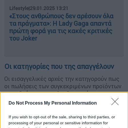
Lifestyle
|
29.01.2025 13:21
«Στους ανθρώπους δεν αρέσουν όλα
τα πράγματα»: Η Lady Gaga απαντά
πρώτη φορά για τις κακές κριτικές
του Joker
Οι κατηγορίες που της απαγγέλουν
Οι εισαγγελικές αρχές την κατηγορούν πως
οι πωλήσεις των συγκεκριμένων προϊόντων
προωθούνταν ως φιλανθρωπικές
πρωτοβουλίες
, παραπλανώντας τους
Do Not Process My Personal Information
καταναλωτές. Η δίκη έχει προγραμματιστεί
να ξεκινήσει στις 23 Σεπτεμβρίου του 2025,
If you wish to opt-out of the sale, sharing to third parties, or
ενώ αναμένεται να καταθέσουν και οκτώ
processing of your personal or sensitive information for