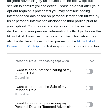
targeted advertising by us, please use the below opt-out
καταναλωτές που είχαν αγοράσει τα
section to confirm your selection. Please note that after your
προϊόντα.
opt-out request is processed you may continue seeing
interest-based ads based on personal information utilized by
Σε ανακοίνωσή της, η Φεράνι δήλωσε:
us or personal information disclosed to third parties prior to
«
Πίστευα ειλικρινά ότι δεν θα χρειαζόταν να
your opt-out. You may separately opt-out of the further
τελεσθεί δίκη για να μπορέσω να αποδείξω
disclosure of your personal information by third parties on the
IAB’s list of downstream participants. This information may
ότι δεν ευθύνομαι για κανενός είδους απάτη
.
also be disclosed by us to third parties on the
IAB’s List of
Δυστυχώς, θα πρέπει να συνυπάρξω για
Downstream Participants
that may further disclose it to other
καιρό ακόμη με την κατηγορία αυτή, την
third parties.
οποία θεωρώ
βαθιά άδικη
, αλλά είμαι έτοιμη
Please note that this website/app uses one or more Google
Personal Data Processing Opt Outs
να παλέψω με ακόμη μεγαλύτερη
services and may gather and store information including but
αποφασιστικότητα ώστε να προκύψει η
not limited to your visit or usage behaviour. You may click to
I want to opt-out of the Sharing of my
personal data.
απόλυτη αθωότητά μου».
grant or deny consent to Google and its third-party tags to
Opted In
use your data for below specified purposes in below Google
Οι δικηγόροι της
influencer
υποστηρίζουν
consent section.
I want to opt-out of the Sale of my
Personal Data.
πως «η Κιάρα Φεράνι δεν έχει διαπράξει
Opted In
κανένα έγκλημα» και δηλώνουν βέβαιοι ότι η
υπόθεση δεν έχει ποινικές προεκτάσεις. «
Η
I want to opt-out of processing my
Personal Data for Targeted Advertising.