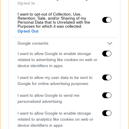
αθωότητα της κατηγορουμένης μας θα
Opted In
αποδειχθεί ασφαλώς στη δίκη, την οποία θα
I want to opt-out of Collection, Use,
αντιμετωπίσουμε με ψυχραιμία
», αναφέρουν
Retention, Sale, and/or Sharing of my
Personal Data that Is Unrelated with the
στη δήλωσή τους.
Purposes for which it was collected.
Opted Out
Italy's top influencer Chiara Ferragni
Google consents
faces trial over 'Pandoro gate'
https://t.co/OLfW324aWm
I want to allow Google to enable storage
related to advertising like cookies on web or
— euronews (@euronews)
January
device identifiers in apps.
29, 2025
I want to allow my user data to be sent to
Google for online advertising purposes.
Η εισαγγελία ολοκλήρωσε την έρευνά της
τον περασμένο Οκτώβριο και αναφέρει ότι
η
I want to allow Google to send me
προώθηση των συγκεκριμένων προϊόντων
personalized advertising.
βασίστηκε σε επικοινωνιακή στρατηγική που
I want to allow Google to enable storage
παραπλανούσε τους καταναλωτές ως προς
related to analytics like cookies on web or
τη σύνδεση των αγορών με φιλανθρωπικές
device identifiers in apps.