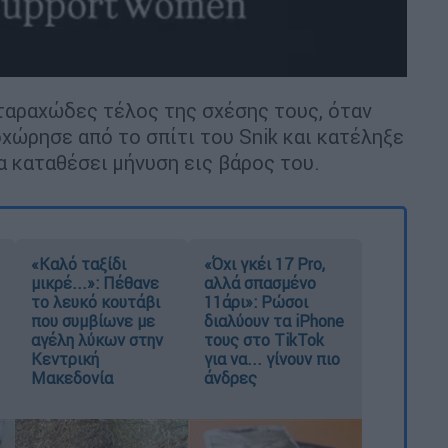
 ταραχώδες τέλος της σχέσης τους, όταν
χώρησε από το σπίτι του Snik και κατέληξε
α καταθέσει μήνυση εις βάρος του.
«Καλό ταξίδι
«Όχι γκέι 17 Pro,
μικρέ...»: Πέθανε
αλλά σπασμένο
το λευκό κουτάβι
11άρι»: Ρώσοι
που συμβίωνε με
διαλύουν τα iPhone
αγέλη λύκων στην
τους στο TikTok
Κεντρική
για να... γίνουν πιο
Μακεδονία
άνδρες