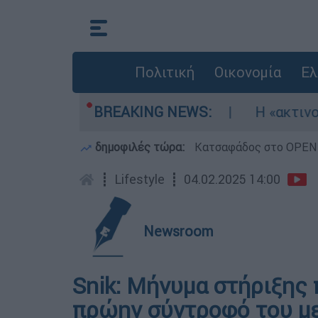
Πολιτική
Οικονομία
Ελ
αν τρία αεροσκάφη
BREAKING NEWS:
Η «ακτινογραφία» της
δημοφιλές τώρα:
Κατσαφάδος στο OPEN: 
┋
Lifestyle
┋
04.02.2025 14:00
Newsroom
Snik: Μήνυμα στήριξης 
πρώην σύντροφό του με