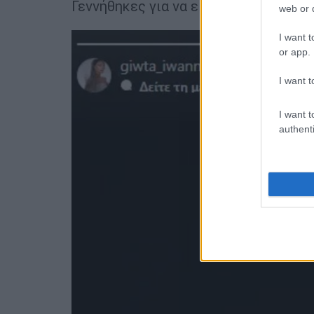
Γεννήθηκες για να είσαι ελεύθερος, δ
web or d
I want t
or app.
I want t
I want t
authenti