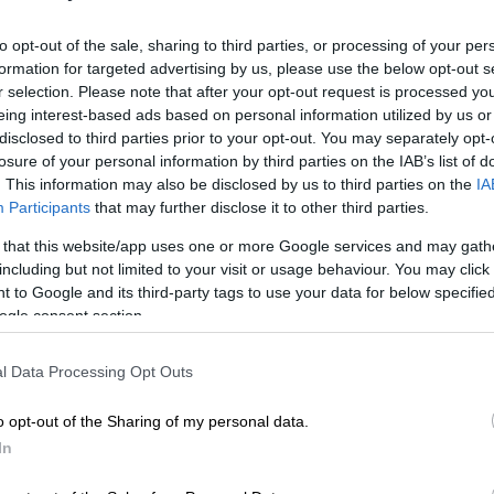
to opt-out of the sale, sharing to third parties, or processing of your per
formation for targeted advertising by us, please use the below opt-out s
r selection. Please note that after your opt-out request is processed y
eing interest-based ads based on personal information utilized by us or
σύντροφος του Snik, Μάρτα Αχαρονιάν,
disclosed to third parties prior to your opt-out. You may separately opt-
η πως βρίσκεται σε κίνδυνο. Αμέσως,
losure of your personal information by third parties on the IAB’s list of
. This information may also be disclosed by us to third parties on the
IA
 βόρεια προάστια, όπου οι αστυνομικοί
Participants
that may further disclose it to other third parties.
ίχε πάθει κρίση πανικού
, έπεσε και
 προσπάθησε να την ηρεμήσει.
 that this website/app uses one or more Google services and may gath
including but not limited to your visit or usage behaviour. You may click 
social media, θέλησε να δώσει πληροφορίες
 to Google and its third-party tags to use your data for below specifi
ogle consent section.
ολύ μικρό πράγμα, έχει γίνει τεράστιο. Είμαι
λύ καλά. Ό,τι έχετε ακούσει,
ό,τι λένε στα
l Data Processing Opt Outs
o opt-out of the Sharing of my personal data.
In