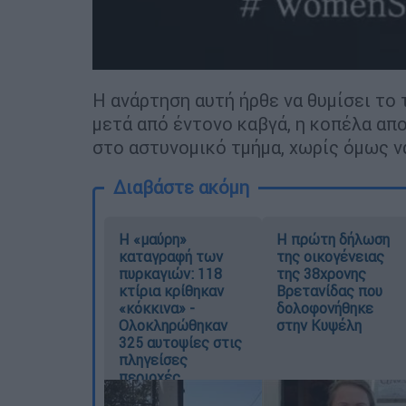
Η ανάρτηση αυτή ήρθε να θυμίσει το
μετά από έντονο καβγά, η κοπέλα απο
στο αστυνομικό τμήμα, χωρίς όμως ν
Διαβάστε ακόμη
Η «μαύρη»
Η πρώτη δήλωση
καταγραφή των
της οικογένειας
πυρκαγιών: 118
της 38χρονης
κτίρια κρίθηκαν
Βρετανίδας που
«κόκκινα» -
δολοφονήθηκε
Ολοκληρώθηκαν
στην Κυψέλη
325 αυτοψίες στις
πληγείσες
περιοχές