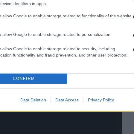
υνατός και να σε σέβονται».
evice identifiers in apps.
o allow Google to enable storage related to functionality of the website
o allow Google to enable storage related to personalization.
o allow Google to enable storage related to security, including
cation functionality and fraud prevention, and other user protection.
CONFIRM
Data Deletion
Data Access
Privacy Policy