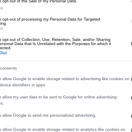
o opt-out of the Sale of my Personal Data.
In
to opt-out of processing my Personal Data for Targeted
ing.
In
o opt-out of Collection, Use, Retention, Sale, and/or Sharing
ersonal Data that Is Unrelated with the Purposes for which it
lected.
Out
consents
o allow Google to enable storage related to advertising like cookies on
evice identifiers in apps.
o allow my user data to be sent to Google for online advertising
s.
 οποία ο Snik είχε έναν
επεισοδιακό
to allow Google to send me personalized advertising.
υσε στον προσωπικό της λογαριασμό στο
 γεννηθεί για να ζεις με τον φόβο.
o allow Google to enable storage related to analytics like cookies on