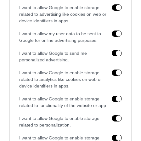
pic.twitter.com/mzR7l5k1OW
I want to allow Google to enable storage
related to advertising like cookies on web or
— J.K. Rowling (@jk_rowling)
device identifiers in apps.
February 6, 2025
I want to allow my user data to be sent to
Αυτή η στάση της Ρόουλινγκ– δυστυχώς –
Google for online advertising purposes.
δεν είναι κάτι πρωτότυπο. Η ίδια
έχει
I want to allow Google to send me
βρεθεί πολλές φορές στο στόχαστρο για τις
personalized advertising.
αντιλήψεις της σχετικά με τα δικαιώματα
των τρανς ατόμων
. Το 2020, προκάλεσε
I want to allow Google to enable storage
related to analytics like cookies on web or
έντονες αντιδράσεις όταν σχολίασε στα
device identifiers in apps.
μέσα κοινωνικής δικτύωσης ότι υποστηρίζει
την «αναγνώριση φύλου που είναι
I want to allow Google to enable storage
συνδεδεμένο με το βιολογικό φύλο» και ότι
related to functionality of the website or app.
η έννοια της «γυναίκας» δεν μπορεί να
I want to allow Google to enable storage
περιλαμβάνει τρανς γυναίκες
. Η δήλωσή της
related to personalization.
αυτή είχε προκαλέσει τότε θύελλα
αντιδράσεων, με πολλούς να την κατηγορούν
I want to allow Google to enable storage