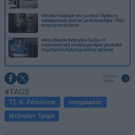
«Θα σκοτώσουμε τον γιο σου»: Ήρθαν οι
τηλεφωνικές απάτες με AI deepfake - Πώς
να προστατευτείτε
«Μου έδωσαν έναν μήνα ζωής»: Η
συγκλονιστική ιστορία μητέρας μετά από
τσιμπήματα δηλητηριώδους αράχνης
επόμενο
άρθρο
#TAGS
Τζ. Κ. Ρόουλινγκ
συγγραφέας
Ντόναλντ Τραμπ