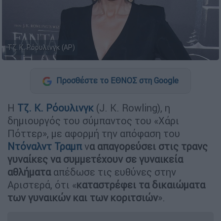
Τζ. Κ. Ρόουλινγκ (AP)
Προσθέστε το ΕΘΝΟΣ στη Google
Η
Τζ. Κ. Ρόουλινγκ
(J. K. Rowling), η
δημιουργός του σύμπαντος του «Χάρι
Πόττερ», με αφορμή την απόφαση του
Ντόναλντ Τραμπ
ν
α απαγορεύσει στις τρανς
γυναίκες να συμμετέχουν σε γυναικεία
αθλήματα
απέδωσε τις ευθύνες στην
Αριστερά, ότι «
καταστρέφει τα δικαιώματα
των γυναικών και των κοριτσιών
».