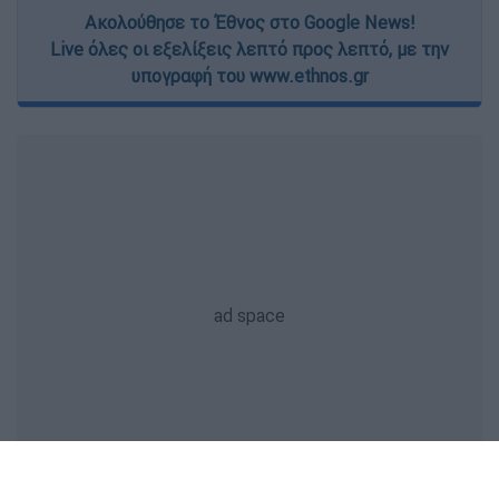
Ακολούθησε το Έθνος στο Google News!
Live όλες οι εξελίξεις λεπτό προς λεπτό, με την
υπογραφή του www.ethnos.gr