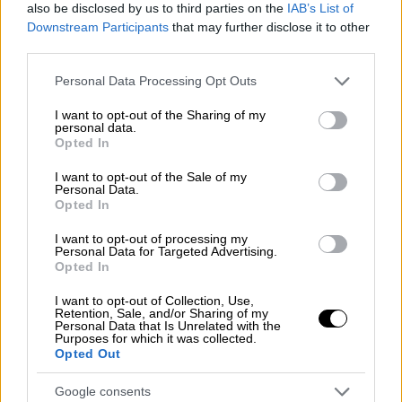
τα δικαιώματα των γυναικών και των
also be disclosed by us to third parties on the
IAB’s List of
Downstream Participants
that may further disclose it to other
κοριτσιών. Χωρίς εσάς, δεν θα υπήρχαν
third parties.
τέτοιες εικόνες
».
Please note that this website/app uses one or more Google
Personal Data Processing Opt Outs
Το εκτελεστικό διάταγμα, που υπεγράφη
services and may gather and store information including but
στις 5 Φεβρουαρίου, επισημαίνει ότι «τα
not limited to your visit or usage behaviour. You may click to
I want to opt-out of the Sharing of my
personal data.
grant or deny consent to Google and its third-party tags to
τελευταία χρόνια, πολλά εκπαιδευτικά
Opted In
use your data for below specified purposes in below Google
ιδρύματα και αθλητικές ενώσεις επέτρεψαν
consent section.
I want to opt-out of the Sale of my
σε άνδρες να αγωνίζονται σε γυναικεία
Personal Data.
Opted In
αθλήματα,
κάτι που είναι εξευτελιστικό,
άδικο και επικίνδυνο για τις γυναίκες και τα
I want to opt-out of processing my
Personal Data for Targeted Advertising.
κορίτσια
».
Opted In
Congratulations to every single
I want to opt-out of Collection, Use,
Retention, Sale, and/or Sharing of my
person on the left who’s been
Personal Data that Is Unrelated with the
Purposes for which it was collected.
campaigning to destroy women’s and
Opted Out
girls’ rights. Without you, there’d be
no images like this.
Google consents