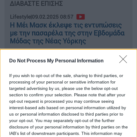
ΔΙΑΒΑΣΤΕ ΕΠΙΣΗΣ
Lifestyle
|
09.02.2025 08:57
Η Μέι Μασκ έκλεψε τις εντυπώσεις
με την πασαρέλα της στην Εβδομάδα
Μόδας της Νέας Υόρκης
Do Not Process My Personal Information
Οι ακραίες τοποθετήσεις της
If you wish to opt-out of the sale, sharing to third parties, or
processing of your personal or sensitive information for
Στον προσωπικό της λογαριασμό στο Χ, η
targeted advertising by us, please use the below opt-out
συγγραφέας
δημοσίευσε μία φωτογραφία
section to confirm your selection. Please note that after your
του Τραμπ, στην οποία περιτριγυρίζεται από
opt-out request is processed you may continue seeing
νεαρές γυναίκες και κορίτσια μετά την
interest-based ads based on personal information utilized by
us or personal information disclosed to third parties prior to
υπογραφή του εκτελεστικού διατάγματος,
your opt-out. You may separately opt-out of the further
αναφέροντας το εξής: «
Συγχαρητήρια σε
disclosure of your personal information by third parties on the
κάθε άτομο της Aριστεράς που καταστρέφει
IAB’s list of downstream participants. This information may