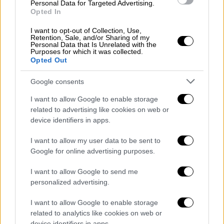
Personal Data for Targeted Advertising.
είχε αποτέλεσμα, καθώς έκανε τον Κέντρικ
Opted In
Λαμάρ
να παραλείψει τον στίχο που
I want to opt-out of Collection, Use,
αναφέρεται στον ίδιο και την... αδυναμία του
Retention, Sale, and/or Sharing of my
Personal Data that Is Unrelated with the
στις νεαρές γυναίκες
, όταν ερμήνευσε το
Purposes for which it was collected.
Opted Out
«Not Like Us» στο Super Bowl.
Google consents
Ο ράπερ εμφανίστηκε στο ημίχρονο του
Super Bowl στο Caesars Superdome στη Νέα
I want to allow Google to enable storage
Ορλεάνη την Κυριακή ερμηνεύοντας τις
related to advertising like cookies on web or
device identifiers in apps.
επιτυχίες του πάνω σε ένα μαύρο Buick
Grand National GNX του 1987. Στη συνέχεια,
I want to allow my user data to be sent to
στη σκηνή ανέβηκε η SZA.
Google for online advertising purposes.
Kendrick Lamar skips over ‘pedophile’
I want to allow Google to send me
personalized advertising.
lyric in Super Bowl 2025 halftime
show amid Drake feud
I want to allow Google to enable storage
https://t.co/6IZQqGnFJU
related to analytics like cookies on web or
device identifiers in apps.