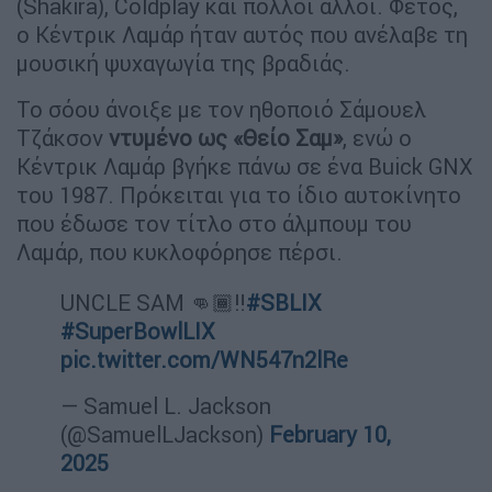
(Shakira), Coldplay και πολλοί άλλοι. Φέτος,
ο Κέντρικ Λαμάρ ήταν αυτός που ανέλαβε τη
μουσική ψυχαγωγία της βραδιάς.
Το σόου άνοιξε με τον ηθοποιό Σάμουελ
Τζάκσον
ντυμένο ως «Θείο Σαμ»
, ενώ ο
Κέντρικ Λαμάρ βγήκε πάνω σε ένα Buick GNX
του 1987. Πρόκειται για το ίδιο αυτοκίνητο
που έδωσε τον τίτλο στο άλμπουμ του
Λαμάρ, που κυκλοφόρησε πέρσι.
UNCLE SAM 👊🏾‼️
#SBLIX
#SuperBowlLIX
pic.twitter.com/WN547n2lRe
— Samuel L. Jackson
(@SamuelLJackson)
February 10,
2025