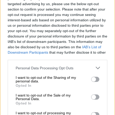
συνεργάτης του Λαμάρ.
targeted advertising by us, please use the below opt-out
section to confirm your selection. Please note that after your
opt-out request is processed you may continue seeing
OH KENDRICK & SZA ABSOLUTELY
interest-based ads based on personal information utilized by
CHEWED😭😭😭
us or personal information disclosed to third parties prior to
pic.twitter.com/hXdgMvX4Gy
your opt-out. You may separately opt-out of the further
disclosure of your personal information by third parties on the
— 𝗱𝗮𝗻𝗻𝘆🫧💚 (@beyoncegarden)
IAB’s list of downstream participants. This information may
February 10, 2025
also be disclosed by us to third parties on the
IAB’s List of
Downstream Participants
that may further disclose it to other
Η SZA, ντυμένη στα κόκκινα, βγήκε για να
third parties.
τραγουδήσει μαζί με τον ράπερ τα τραγούδια
Please note that this website/app uses one or more Google
Personal Data Processing Opt Outs
«All the Stars» και «Luther». Οι δυο τους,
services and may gather and store information including but
not limited to your visit or usage behaviour. You may click to
I want to opt-out of the Sharing of my
εξάλλου,
θα ξεκινήσουν σύντομα κοινή
personal data.
grant or deny consent to Google and its third-party tags to
περιοδεία
.
Opted In
use your data for below specified purposes in below Google
consent section.
Το επίμαχο τραγούδι για τον Drake
I want to opt-out of the Sale of my
Personal Data.
Opted In
Φαίνεται πως η μήνυση που έκανε ο Ντρέικ
I want to opt-out of processing my
(
Drake
) εις βάρος της Universal Music Group