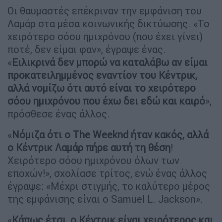
Οι θαυμαστές επέκριναν την εμφάνιση του
Λαμάρ στα μέσα κοινωνικής δικτύωσης. «Το
χειρότερο σόου ημιχρόνου (που έχει γίνει)
ποτέ, δεν είμαι φαν», έγραψε ένας.
«
Ειλικρινά δεν μπορώ να καταλάβω αν είμαι
προκατειλημμένος εναντίον του Κέντρικ,
αλλά νομίζω ότι αυτό είναι το χειρότερο
σόου ημιχρόνου που έχω δει εδώ και καιρό
»,
πρόσθεσε ένας άλλος.
«
Νόμιζα ότι ο The Weeknd ήταν κακός, αλλά
ο Κέντρικ Λαμάρ πήρε αυτή τη θέση
!
Χειρότερο σόου ημιχρόνου όλων των
εποχών!», σχολίασε τρίτος, ενώ ένας άλλος
έγραψε: «Μέχρι στιγμής, το καλύτερο μέρος
της εμφάνισης είναι ο Samuel L. Jackson».
«
Κάπως έτσι, ο Κέντρικ είναι χειρότερος και