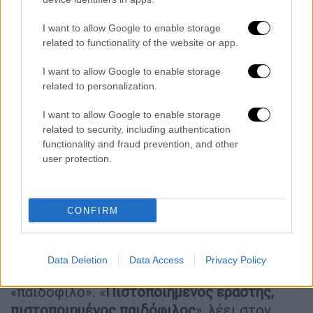
pic.twitter.com/w198W0X5Ut
— Page Six (@PageSix)
February 10,
I want to allow Google to enable storage
related to functionality of the website or app.
2025
I want to allow Google to enable storage
Όταν η τραγουδίστρια αποχώρησε από τη
related to personalization.
σκηνή, ήρθε η ώρα για τον Λαμάρ να
ερμηνεύσει τη μεγάλη του επιτυχία. «
Θέλω
I want to allow Google to enable storage
related to security, including authentication
να ερμηνεύσω το αγαπημένο τους τραγούδι,
functionality and fraud prevention, and other
αλλά ξέρεις ότι τους αρέσει να κάνουν
user protection.
μηνύσεις
», ξεκίνησε να λέει ο ράπερ,
αναφερόμενος στο «Not Like Us», που είναι η
μεγαλύτερη επιτυχία της καριέρας του.
CONFIRM
Αυτή τη φορά, για να αποφύγει τα «νομικά
δράματα» ο Κέντρικ Λαμάρ παρέλειψε έναν
Data Deletion
Data Access
Privacy Policy
στίχο που χαρακτηρίζει τον Drake
«παιδόφιλο». «
Πιστοποιημένος εραστής,
πιστοποιημένος παιδόφιλος
», λέει στον