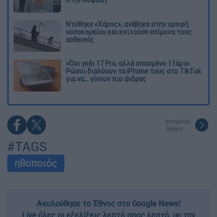
Ντύθηκε «Χάρος», ανέβηκε στην οροφή
νοσοκομείου και κοιτούσε επίμονα τους
ασθενείς
«Όχι γκέι 17 Pro, αλλά σπασμένο 11άρι»:
Ρώσοι διαλύουν τα iPhone τους στο TikTok
για να... γίνουν πιο άνδρες
επόμενο
άρθρο
#TAGS
ηθοποιός
Ακολούθησε το Έθνος στο Google News!
Live όλες οι εξελίξεις λεπτό προς λεπτό, με την