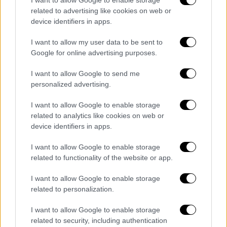
girlfriend? Actor, 49, moves on from
related to advertising like cookies on web or
Lily Allen with aspiring model and
device identifiers in apps.
actress Ellie Fallon, 27, who boasts a
glamorous Instagram which gives
I want to allow my user data to be sent to
Google for online advertising purposes.
away BIG clue as to when the pair
met
https://t.co/cCocPMaYmn
I want to allow Google to send me
personalized advertising.
— Daily Mail Celebrity
(@DailyMailCeleb)
February 16, 2025
I want to allow Google to enable storage
related to analytics like cookies on web or
Η φωτογραφία της Ellie στα μέσα κοινωνικής
device identifiers in apps.
δικτύωσης, η οποία έχει 10.000 followers
I want to allow Google to enable storage
στο Instagram, ανέβηκε τον Οκτώβριο –
related to functionality of the website or app.
αρκετές εβδομάδες πριν οι δύο πρώην
σύζυγοι αποφασίσουν να χωρίσουν.
I want to allow Google to enable storage
related to personalization.
Η Ellie πιστεύεται, ότι γνώρισε τον
I want to allow Google to enable storage
Χάρμπουρ στην Ατλάντα, όπου ο ηθοποιός
related to security, including authentication
ζει εδώ και ένα χρόνο για τα γυρίσματα του