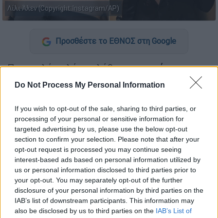
Λίλι Άλεν (Copyright:Instagram/AP)
Προσθέστε το ΕΘΝΟΣ στη Google
Πριν καλά-καλά προλάβει
να «χωνέψει» το
γεγονός
ότι ο πρώην σύζυγός της Ντέιβιντ
Do Not Process My Personal Information
Χάρμπορ (David Harbour) χρησιμοποιεί μια
εφαρμογή γνωριμιών διασημοτήτων, ενώ
If you wish to opt-out of the sale, sharing to third parties, or
ήταν ακόμα παντρεμένος μαζί της, η Λίλι
processing of your personal or sensitive information for
targeted advertising by us, please use the below opt-out
Άλεν (Lily Allen)
πρέπει τώρα να διαχειριστεί
section to confirm your selection. Please note that after your
την είδηση ότι έχει νέα σχέση
.
opt-out request is processed you may continue seeing
interest-based ads based on personal information utilized by
Η γνωριμία και το κοινό ταξίδι
us or personal information disclosed to third parties prior to
your opt-out. You may separately opt-out of the further
Ο 49χρονος
ηθοποιός
του Χόλιγουντ βγαίνει
disclosure of your personal information by third parties on the
με την Ellie Fallon, ένα ανερχόμενο μοντέλο
IAB’s list of downstream participants. This information may
και ηθοποιό, που
είναι 22 χρόνια νεότερή
also be disclosed by us to third parties on the
IAB’s List of