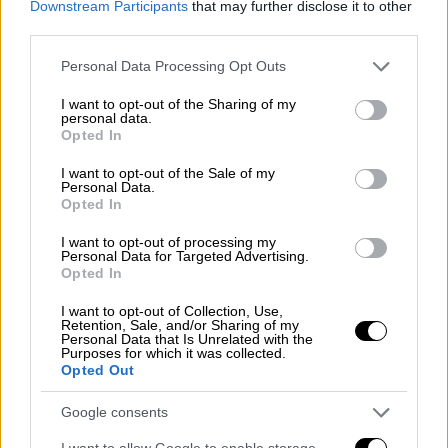
Downstream Participants
that may further disclose it to other
του
, σύμφωνα με την DailyMail.
third parties.
Ο πρωταγωνιστής του «Stranger Things»
Please note that this website/app uses one or more Google
Personal Data Processing Opt Outs
πιστεύεται ότι γνωρίζει την Ellie, η οποία
services and may gather and store information including but
μόλις έκλεισε τα 27 της χρόνια, εδώ και
not limited to your visit or usage behaviour. You may click to
I want to opt-out of the Sharing of my
personal data.
grant or deny consent to Google and its third-party tags to
αρκετούς μήνες. Η Ellie
ήταν αυτή που τον
Opted In
use your data for below specified purposes in below Google
συνόδευσε στο πρωτοχρονιάτικο ταξίδι του
consent section.
I want to opt-out of the Sale of my
στην Ινδία
, όπου τον είδαν οι θαυμαστές του
Personal Data.
Opted In
με μια «μυστηριώδη γυναίκα», σύμφωνα με
πηγές.
I want to opt-out of processing my
Personal Data for Targeted Advertising.
Opted In
Οι φίλοι λένε, ότι η Άλεν γνωρίζει για το
ειδύλλιο και
είναι «πολύ αναστατωμένη»
,
I want to opt-out of Collection, Use,
Retention, Sale, and/or Sharing of my
αφού είδε προκλητικές φωτογραφίες της
Personal Data that Is Unrelated with the
Ellie να καπνίζει μια από τις αγαπημένες
Purposes for which it was collected.
Opted Out
μάρκες πούρων του Harbour.
Google consents
Who is David Harbour's new
I want to allow Google to enable storage