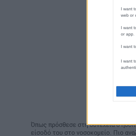
I want t
web or d
I want t
or app.
I want t
I want t
authenti
Όπως πρόσθεσε στη συνέχεια ο ηθοπ
είσοδό του στο νοσοκομείο. Πιο ανα