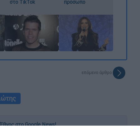
στο TikTok
πρόσωπο
επόμενο άρθρο
ιώτης
Έθνος στο Google News!
 λεπτό, με την υπογραφή του www.ethnos.gr