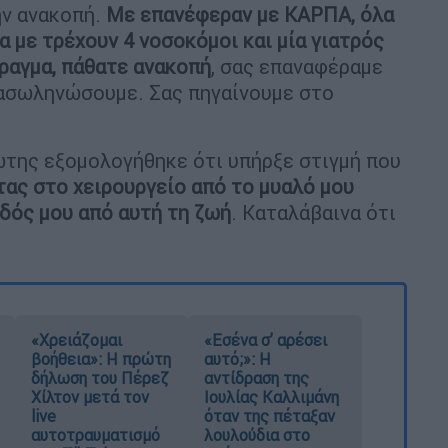
ην ανακοπή.
Με επανέφεραν με ΚΑΡΠΑ, όλα
α με τρέχουν 4 νοσοκόμοι και μία γιατρός
ραγμα, πάθατε ανακοπή
, σας επαναφέραμε
ιασωληνώσουμε. Σας πηγαίνουμε στο
ώτης εξομολογήθηκε ότι υπήρξε στιγμή που
ας στο χειρουργείο από το μυαλό μου
ξοδός μου από αυτή τη ζωή
. Καταλάβαινα ότι
«Χρειάζομαι
«Εσένα σ’ αρέσει
βοήθεια»: Η πρώτη
αυτό;»: Η
δήλωση του Πέρεζ
αντίδραση της
Χίλτον μετά τον
Ιουλίας Καλλιμάνη
live
όταν της πέταξαν
αυτοτραυματισμό
λουλούδια στο