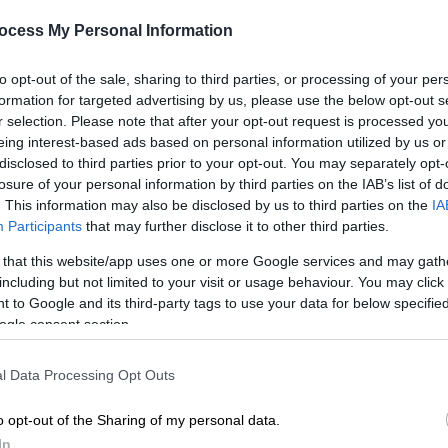
ocess My Personal Information
to opt-out of the sale, sharing to third parties, or processing of your per
formation for targeted advertising by us, please use the below opt-out s
r selection. Please note that after your opt-out request is processed y
eing interest-based ads based on personal information utilized by us or
disclosed to third parties prior to your opt-out. You may separately opt-
losure of your personal information by third parties on the IAB’s list of
lagiatizoimas)
. This information may also be disclosed by us to third parties on the
IA
Participants
that may further disclose it to other third parties.
 το ΕΘΝΟΣ στη Google
 that this website/app uses one or more Google services and may gath
including but not limited to your visit or usage behaviour. You may click 
 to Google and its third-party tags to use your data for below specifi
 καλεσμένος στην εκπομπή «Όλα για τη
ogle consent section.
ο έμφραγμα που υπέστη τον περασμένο
που βίωσε
.
l Data Processing Opt Outs
o opt-out of the Sharing of my personal data.
In