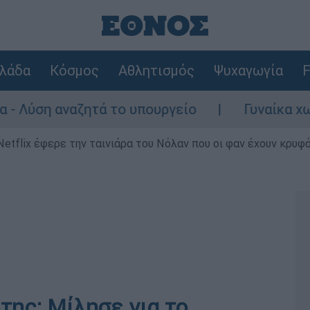
λάδα
Κόσμος
Αθλητισμός
Ψυχαγωγία
F
 αναζητά το υπουργείο
Γυναίκα χωρίς τις
Netflix έφερε την ταινιάρα του Νόλαν που οι φαν έχουν κρυφό
ης: Μίλησε για το