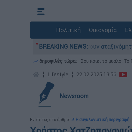
Πολιτική
Οικονομία
Ελ
δες αυτοκίνητα παραμένουν αταξινόμητα - Λύση
BREAKING NEWS:
δημοφιλές τώρα:
Σου καίει το μυαλό: Το 
┋
Lifestyle
┋
22.02.2025 13:56
Newsroom
Ενότητες στο άρθρο:
📌 Η συγκλονιστική περιγραφή
Χρήστος Χατζηπαναγιώτ