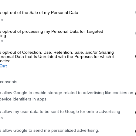
o opt-out of the Sale of my Personal Data.
 και ξαφνικά γνώρισα τον Μπακογιάννη
In
to opt-out of processing my Personal Data for Targeted
ing.
In
ή
o opt-out of Collection, Use, Retention, Sale, and/or Sharing
ersonal Data that Is Unrelated with the Purposes for which it
lected.
Out
 πως ένιωσε στην αρχή μία δυσφορία και
ς είπα κορίτσια δεν αισθάνομαι καλά,
τους είπα σβήνω
. Η Βίκυ (σ.σ.
consents
όροφο γρήγορα, ευτυχώς ήταν εκεί.
o allow Google to enable storage related to advertising like cookies on
ε το ασθενοφόρο, κατέβηκα με τα πόδια
evice identifiers in apps.
αν ότι δεν έπρεπε να το κάνω αυτό, έπρεπε
o allow my user data to be sent to Google for online advertising
s.
to allow Google to send me personalized advertising.