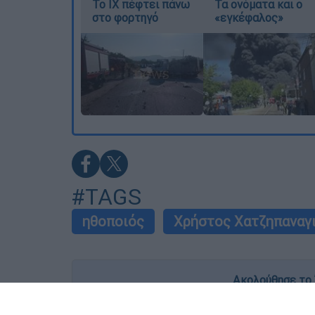
Το ΙΧ πέφτει πάνω
Τα ονόματα και ο
στο φορτηγό
«εγκέφαλος»
#TAGS
ηθοποιός
Χρήστος Χατζηπαναγ
Ακολούθησε το 
Live όλες οι εξελίξεις λεπτό προς