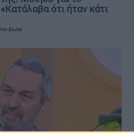
«Κατάλαβα ότι ήταν κάτι
 που βίωσε