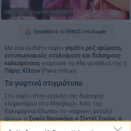
Πάρις Χίλτον (Copyright:Instagram)
Προσθέστε το ΕΘΝΟΣ στη Google
Με ένα χλιδάτο πάρτι
γεμάτο ροζ χρώματα,
εντυπωσιακούς στολισμούς και διάσημους
καλεσμένους
γιόρτασε τα 44α γενέθλιά της η
Πάρις Χίλτον
(Paris Hilton).
Τα γιορτινά στιγμιότυπα
Στο πάρτι στην έπαυλη της διάσημης
κληρονόμου στο Μπέβερλι Χιλς της
Καλιφόρνια έδωσαν το «παρών», μεταξύ
άλλων, η
Σοφία Βεργκάρα, η Σίντεϊ Σουίνι, η
Τζέσικα Άλμπα, η Σία και ο ράπερ Snoop Dog
.