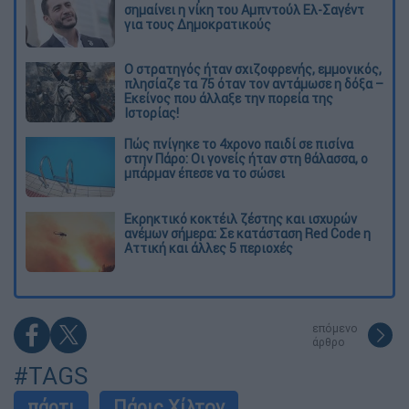
σημαίνει η νίκη του Αμπντούλ Ελ-Σαγέντ
για τους Δημοκρατικούς
O στρατηγός ήταν σχιζοφρενής, εμμονικός,
πλησίαζε τα 75 όταν τον αντάμωσε η δόξα –
Εκείνος που άλλαξε την πορεία της
Ιστορίας!
Πώς πνίγηκε το 4χρονο παιδί σε πισίνα
στην Πάρο: Οι γονείς ήταν στη θάλασσα, ο
μπάρμαν έπεσε να το σώσει
Εκρηκτικό κοκτέιλ ζέστης και ισχυρών
ανέμων σήμερα: Σε κατάσταση Red Code η
Αττική και άλλες 5 περιοχές
επόμενο
άρθρο
#TAGS
πάρτι
Πάρις Χίλτον