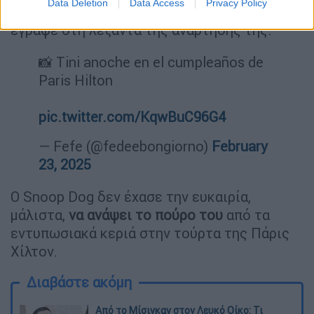
Data Deletion
Data Access
Privacy Policy
αγαπώ όλους! Ανυπομονώ για το επόμενο!»,
έγραψε στη λεζάντα της ανάρτησης της.
📸 Tini anoche en el cumpleaños de
Paris Hilton
pic.twitter.com/KqwBuC96G4
— Fefe (@fedeebongiorno)
February
23, 2025
Ο Snoop Dog δεν έχασε την ευκαιρία,
μάλιστα,
να ανάψει το πούρο του
από τα
εντυπωσιακά κεριά στην τούρτα της Πάρις
Χίλτον.
Διαβάστε ακόμη
Από το Μίσιγκαν στον Λευκό Οίκο: Τι