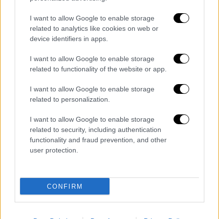
I want to allow Google to enable storage
related to analytics like cookies on web or
device identifiers in apps.
I want to allow Google to enable storage
View this post on Instagram
related to functionality of the website or app.
I want to allow Google to enable storage
related to personalization.
I want to allow Google to enable storage
related to security, including authentication
functionality and fraud prevention, and other
user protection.
«Εικονίδια Μόνο για το καλύτερο πάρτι της
χρονιάς!
Μου άρεσε τόσο πολύ που γιόρτασα
CONFIRM
τα γενέθλιά μου με τόσους πολλούς φίλους
χθες το βράδυ
! Ευχαριστώ όλους που
εμφανιστήκατε και #Sliving μαζί μου! Σας