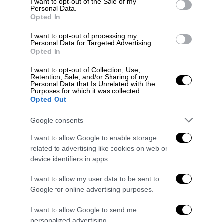
I want to opt-out of the Sale of my
Personal Data.
Opted In
Η 44χρονη Χίλτον είχε ετοιμάσει έναν
διάδρομο στα χρώματα του ουράνιου τόξου
I want to opt-out of processing my
Personal Data for Targeted Advertising.
για να οδηγεί στον χώρο του πάρτι με την
Opted In
τούρτα της να είναι ροζ, στο σχήμα καρδιάς
I want to opt-out of Collection, Use,
και να γράφει ένα μεγάλο Paris.
Retention, Sale, and/or Sharing of my
Personal Data that Is Unrelated with the
Purposes for which it was collected.
Η διάσημη περσόνα δημοσίευσε
μία σειρά
Opted Out
από φωτογραφίες
από τη λαμπερή βραδιά
στον προσωπικό της λογαριασμό στο
Google consents
Instagram.
I want to allow Google to enable storage
related to advertising like cookies on web or
device identifiers in apps.
I want to allow my user data to be sent to
Google for online advertising purposes.
I want to allow Google to send me
personalized advertising.