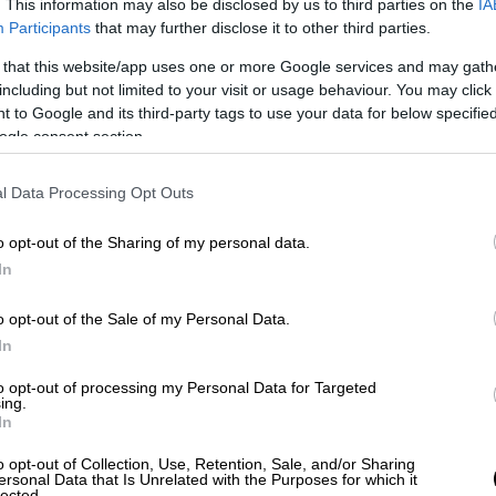
. This information may also be disclosed by us to third parties on the
IA
Participants
that may further disclose it to other third parties.
 that this website/app uses one or more Google services and may gath
including but not limited to your visit or usage behaviour. You may click 
 to Google and its third-party tags to use your data for below specifi
ogle consent section.
l Data Processing Opt Outs
o opt-out of the Sharing of my personal data.
In
o opt-out of the Sale of my Personal Data.
In
to opt-out of processing my Personal Data for Targeted
ing.
In
o opt-out of Collection, Use, Retention, Sale, and/or Sharing
ι την οικογένειά του, ο Χάρης Σιανίδης
ersonal Data that Is Unrelated with the Purposes for which it
lected.