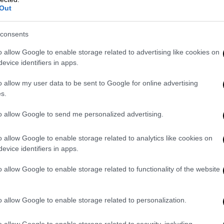
σώνα, πήρα πολλή αγάπη από την
Out
μαμάδες γιατί οι αδερφές της μητέρας μου
ώ πήρα την προσοχή και τη μητρική αγάπη
consents
o allow Google to enable storage related to advertising like cookies on
evice identifiers in apps.
ας της ζωής μου, αυτό ήταν και καλό και
νάλυση ότι είναι πολύ κακό, γιατί δε
o allow my user data to be sent to Google for online advertising
έρχονται στη διαδρομή σου… Ο μπαμπάς μου
s.
 φρόντιζε για τα παιδιά του να μην τους
to allow Google to send me personalized advertising.
η για τη μαμά μου, που όλα τα άλλα τα
, που ήταν λίγο αδιάφορος
. Ο μπαμπάς μου
o allow Google to enable storage related to analytics like cookies on
τερα μεγάλωσα σε μια όμορφη οικογένεια,
evice identifiers in apps.
δανικό δεν υπάρχει πουθενά».
o allow Google to enable storage related to functionality of the website
ου, Μαρία, αρρώστησε πολύ μικρή. Υπάρχει
 θέματα γύρω από το φάσμα της άνοιας και
o allow Google to enable storage related to personalization.
έρα μου ταλαιπωρείται με τέτοιου είδους
άνθρωπος είναι ανήμπορος και θες να τον
o allow Google to enable storage related to security, including