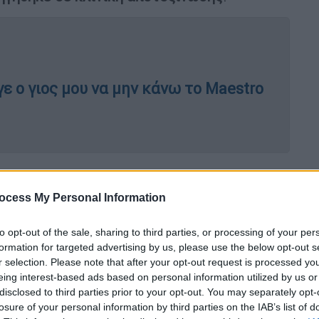
ε ο γιος μου να μην κάνω το Maestro
ocess My Personal Information
 μέχρι το 2010 είχα μεγάλη εξωστρέφεια.
ρεθώ στα παρασκήνια, γιατί νομίζω ότι αυτή
to opt-out of the sale, sharing to third parties, or processing of your per
ωστρέφεια την εκμεταλλεύτηκα αλλά δεν
formation for targeted advertising by us, please use the below opt-out s
r selection. Please note that after your opt-out request is processed y
ου να μην χρειάζεται να είμαι μπροστά από
eing interest-based ads based on personal information utilized by us or
ια άλλη εποχή».
disclosed to third parties prior to your opt-out. You may separately opt-
losure of your personal information by third parties on the IAB’s list of