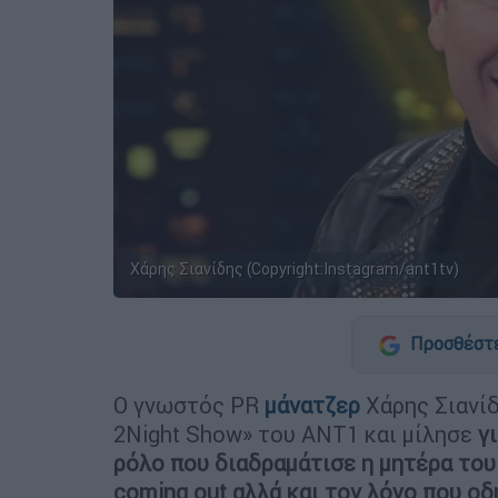
Χάρης Σιανίδης (Copyright:Instagram/ant1tv)
Προσθέστε
Ο γνωστός PR
μάνατζερ
Χάρης Σιανί
2Night Show» του ΑΝΤ1 και μίλησε
γ
ρόλο που διαδραμάτισε η μητέρα του
coming out αλλά και τον λόγο που ο