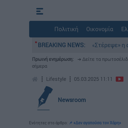
Πολιτική
Οικονομία
Ελ
λτέμια στο Αιγαίο
BREAKING NEWS:
«Στέρεψε» η αγορά από
Πρωινή ενημέρωση:
➔ Δείτε τα πρωτοσέλι
σήμερα
┋
Lifestyle
┋
05.03.2025 11:11
Newsroom
Ενότητες στο άρθρο:
📌 «Δεν αγαπούσα τον Χάρη»