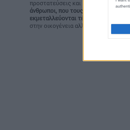
προστατεύσεις και ξαφνικά γίνεσαι 
authenti
άνθρωποι, που τους θεωρούσες οικογ
εκμεταλλεύονται τέτοιες καταστάσε
στην οικογένεια αλλά προχωράμε μπ