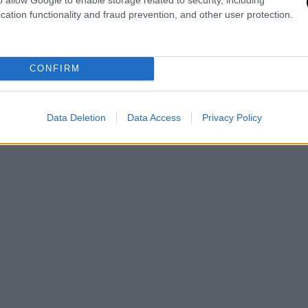
ο αρχηγός της οικογένειας.
Κάποιοι
cation functionality and fraud prevention, and other user protection.
ένεια, πέφτουν πάνω και ξαφνικά
ις
. Δημιουργήθηκαν τέτοια προβλήματα
ροστά».
CONFIRM
Data Deletion
Data Access
Privacy Policy