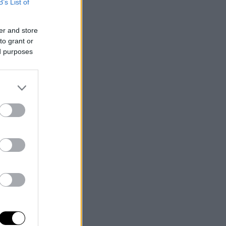
B’s List of
er and store
to grant or
ed purposes