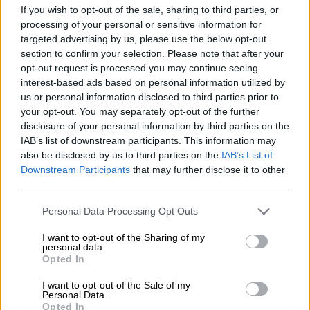
όλη αυτή την αγάπη που έχει δείξει το κοινό
If you wish to opt-out of the sale, sharing to third parties, or
με τα πέντε χρόνια που παίχτηκε live το “Σόι
processing of your personal or sensitive information for
targeted advertising by us, please use the below opt-out
σου” και με τα πέντε χρόνια επαναλήψεων»,
section to confirm your selection. Please note that after your
ανέφερε ο Μελέτης Ηλίας.
opt-out request is processed you may continue seeing
interest-based ads based on personal information utilized by
«Όμως, η αλήθεια είναι ότι
παρόλο που
us or personal information disclosed to third parties prior to
βρισκόμαστε πολύ κοντά, πιο κοντά από
your opt-out. You may separately opt-out of the further
ποτέ, έχουμε έρθει για πρώτη φορά μετά από
disclosure of your personal information by third parties on the
IAB’s list of downstream participants. This information may
πέντε χρόνια σε συζητήσεις, ακόμα τίποτα
also be disclosed by us to third parties on the
IAB’s List of
δεν είναι σίγουρο
», πρόσθεσε.
Downstream Participants
that may further disclose it to other
third parties.
Please note that this website/app uses one or more Google
Personal Data Processing Opt Outs
services and may gather and store information including but
not limited to your visit or usage behaviour. You may click to
I want to opt-out of the Sharing of my
personal data.
grant or deny consent to Google and its third-party tags to
Opted In
use your data for below specified purposes in below Google
consent section.
I want to opt-out of the Sale of my
Personal Data.
Opted In