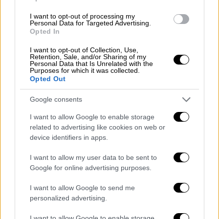
I want to opt-out of processing my
Personal Data for Targeted Advertising.
Opted In
Και συνέχισε λέγοντας: «Πρέπει να
I want to opt-out of Collection, Use,
διασφαλιστούμε από κάποιες εγγυήσεις ότι
Retention, Sale, and/or Sharing of my
Personal Data that Is Unrelated with the
θα γίνει έτσι όπως πρέπει να γίνει. Γιατί
Purposes for which it was collected.
Opted Out
φαντάζεσαι να επανέλθει και να μην είναι
αυτό που αγαπάει και θέλει ο κόσμος;
Αυτό
Google consents
όμως που έχω να πω εγώ είναι… λίγη
I want to allow Google to enable storage
υπομονή γιατί μέσα στις επόμενες μέρες θα
related to advertising like cookies on web or
ξεκαθαρίσει».
device identifiers in apps.
O Μελέτης Ηλίας μίλησε επίσης για τα
I want to allow my user data to be sent to
παιδιά του και εξομολογήθηκε πως
Google for online advertising purposes.
αγχώνεται έντονα για την κόρη του, η οποία
I want to allow Google to send me
έχει μπει στην εφηβεία. «Έχω μια κόρη στην
personalized advertising.
εφηβεία και τρέμω στην ιδέα να της συμβεί
κάτι. Ο μπαμπάς είναι πιο τρελός από τον
I want to allow Google to enable storage