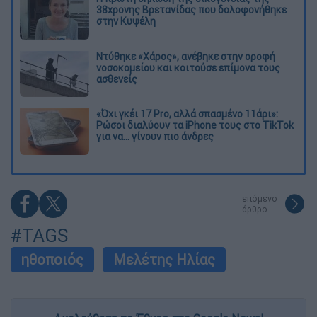
38χρονης Βρετανίδας που δολοφονήθηκε
στην Κυψέλη
Ντύθηκε «Χάρος», ανέβηκε στην οροφή
νοσοκομείου και κοιτούσε επίμονα τους
ασθενείς
«Όχι γκέι 17 Pro, αλλά σπασμένο 11άρι»:
Ρώσοι διαλύουν τα iPhone τους στο TikTok
για να... γίνουν πιο άνδρες
επόμενο
άρθρο
#TAGS
ηθοποιός
Μελέτης Ηλίας