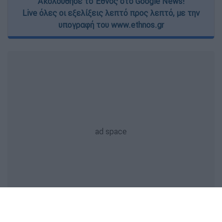
Ακολούθησε το Έθνος στο Google News!
Live όλες οι εξελίξεις λεπτό προς λεπτό, με την
υπογραφή του www.ethnos.gr