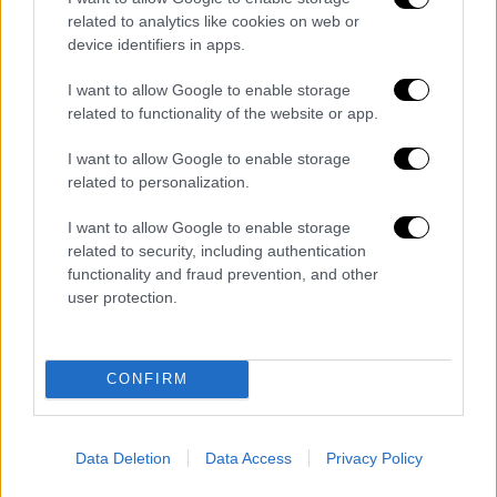
related to analytics like cookies on web or
σύζυγο ή τον εραστή σε αυτά τα θέματα.
Θα
device identifiers in apps.
μπορούσα ακόμα και να την
παρακολουθήσω
», δήλωσε αρχικά.
I want to allow Google to enable storage
related to functionality of the website or app.
Έπειτα, αποκάλυψε μια συζήτηση που έχει
κάνει με τον γιο του, αναφορικά με την
I want to allow Google to enable storage
related to personalization.
αναγνωρισιμότητα και την αγάπη που
δέχεται ο πρώτος λόγω του επαγγέλματός
I want to allow Google to enable storage
του. «
Μου είπε: "Tι τραβάς κι εσύ που σου
related to security, including authentication
ζητάνε όλοι φωτογραφίες, αλλά από την
functionality and fraud prevention, and other
user protection.
άλλη, δεν είσαι και ο Κριστιάνο Ρονάλντο"
»,
είπε ο ηθοποιός.
CONFIRM
Data Deletion
Data Access
Privacy Policy