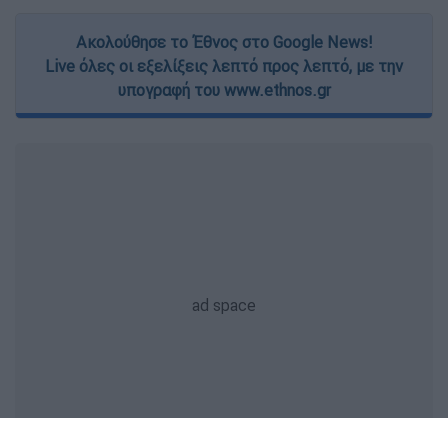
Ακολούθησε το Έθνος στο Google News!
Live όλες οι εξελίξεις λεπτό προς λεπτό, με την
υπογραφή του www.ethnos.gr