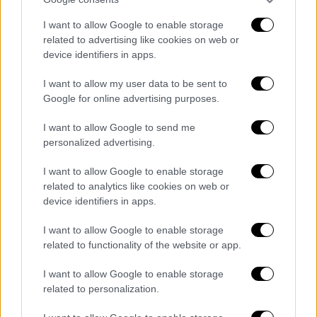
ισχύουν για τις νέες ημερομηνίες
.
I want to allow Google to enable storage
related to advertising like cookies on web or
Sting, 73, makes his first public
device identifiers in apps.
appearance since cancelling a string
of shows due to ill health as he joins
I want to allow my user data to be sent to
Google for online advertising purposes.
his wife Trudie Styler at charity gala
https://t.co/fh51rbj3Uw
I want to allow Google to send me
personalized advertising.
— Daily Mail Celebrity
(@DailyMailCeleb)
March 12, 2025
I want to allow Google to enable storage
related to analytics like cookies on web or
Παρά τα πρόσφατα εμπόδια, ο Sting είναι
device identifiers in apps.
γνωστός για την αφοσίωσή του σε έναν
I want to allow Google to enable storage
υγιεινό τρόπο ζωής. Ο τραγουδιστής
related to functionality of the website or app.
ακολουθεί μακροβιοτική διατροφή,
αποφεύγοντας το επεξεργασμένο φαγητό, με
I want to allow Google to enable storage
related to personalization.
περιορισμένη κατανάλωση κρέατος,
γαλακτοκομικών και ζάχαρης.
Από το 1991,