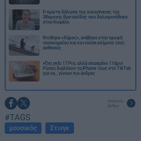
Η πρώτη δήλωση της οικογένειας της
38χρονης Βρετανίδας που δολοφονήθηκε
στην Κυψέλη
Ντύθηκε «Χάρος», ανέβηκε στην οροφή
νοσοκομείου και κοιτούσε επίμονα τους
ασθενείς
«Όχι γκέι 17 Pro, αλλά σπασμένο 11άρι»:
Ρώσοι διαλύουν τα iPhone τους στο TikTok
για να... γίνουν πιο άνδρες
επόμενο
άρθρο
#TAGS
μουσικός
Στινγκ