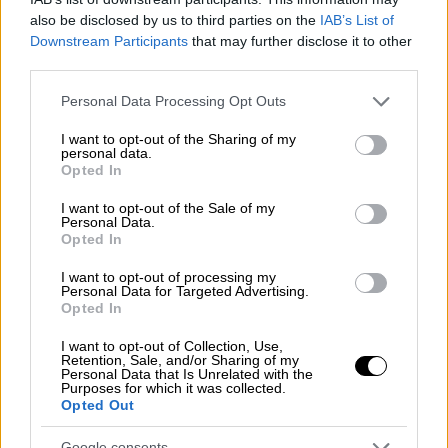
προγραμματισμένες εμφανίσεις τον
also be disclosed by us to third parties on the
IAB’s List of
Ιανουάριο, αποκαλύπτοντας αργότερα πως
Downstream Participants
that may further disclose it to other
αντιμετώπιζε μια «προσωρινή λοίμωξη στον
third parties.
λαιμό»
. Ωστόσο, στο τέλος του ίδιου μήνα,
Please note that this website/app uses one or more Google
Personal Data Processing Opt Outs
επανήλθε στη σκηνή στο «FireAid benefit
services and may gather and store information including but
concert» στο Λος Άντζελες. «Ευχαριστώ για
not limited to your visit or usage behaviour. You may click to
I want to opt-out of the Sharing of my
personal data.
grant or deny consent to Google and its third-party tags to
τις ευχές σας. Βελτιώνομαι σταδιακά από
Opted In
use your data for below specified purposes in below Google
μια προσωρινή λοίμωξη στον λαιμό που δεν
consent section.
I want to opt-out of the Sale of my
μου επέτρεπε να τραγουδήσω. Ανυπομονώ
Personal Data.
Opted In
να επιστρέψω στις συναυλίες μου σύντομα»,
είχε δηλώσει μέσω Instagram.
I want to opt-out of processing my
Personal Data for Targeted Advertising.
Το πρόβλημα υγείας τον ανάγκασε να
Opted In
ακυρώσει τη συμμετοχή του στα Bass
I want to opt-out of Collection, Use,
Magazine Awards, ενώ οι συναυλίες του σε
Retention, Sale, and/or Sharing of my
Personal Data that Is Unrelated with the
Φοίνιξ και Καλιφόρνια μεταφέρθηκαν για τον
Purposes for which it was collected.
Opted Out
Μάιο και τον Ιούνιο. Οι θαυμαστές
κλήθηκαν
να διατηρήσουν τα εισιτήρια τους, καθώς θα
Google consents