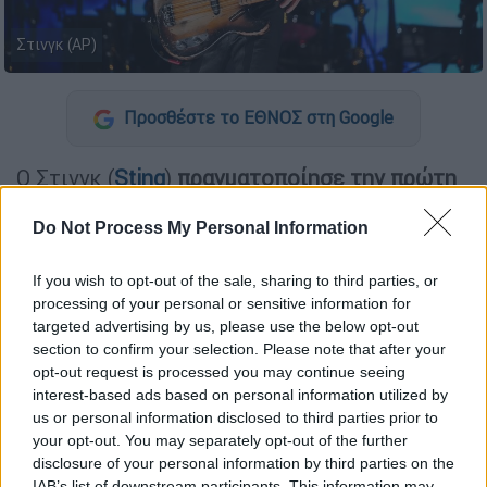
Στινγκ (AP)
Προσθέστε το ΕΘΝΟΣ στη Google
Ο Στινγκ (
Sting
)
πραγματοποίησε την πρώτη
δημόσια εμφάνισή του μετά την ακύρωση
Do Not Process My Personal Information
προγραμματισμένων συναυλιών
για λόγους
υγείας. Ο 73χρονος τραγουδιστής
If you wish to opt-out of the sale, sharing to third parties, or
εμφανίστηκε ευδιάθετος μαζί με τη σύζυγό
processing of your personal or sensitive information for
του, Τρούντι Στάιλερ, στη φιλανθρωπική
targeted advertising by us, please use the below opt-out
εκδήλωση «The Wayuu Taya Foundation’s
section to confirm your selection. Please note that after your
Spring Gala».
opt-out request is processed you may continue seeing
interest-based ads based on personal information utilized by
Ο ιδιαίτερος τρόπος ζωής
us or personal information disclosed to third parties prior to
your opt-out. You may separately opt-out of the further
disclosure of your personal information by third parties on the
Ο
μουσικός
είχε αναγκαστεί να αναβάλει
IAB’s list of downstream participants. This information may