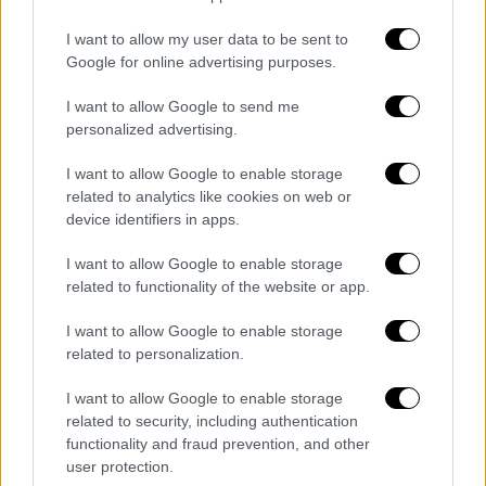
I want to allow my user data to be sent to
Google for online advertising purposes.
I want to allow Google to send me
personalized advertising.
Τα τελευταία 11 χρόνια, μετά τον σοβαρό
τραυματισμό που είχε σε μια πίστα σκι, ο
I want to allow Google to enable storage
Μίκαελ Σουμάχερ, ο επτά φορές παγκόσμιο
related to analytics like cookies on web or
device identifiers in apps.
πρωταθλητής της F1,
βρίσκεται
καθηλωμένος στο κρεβάτι και επικοινωνεί
I want to allow Google to enable storage
μέσω μηχανικής υποστήριξης με τους
related to functionality of the website or app.
οικείους του
.
I want to allow Google to enable storage
Η οικογένειά του όλα αυτά τα χρόνια
δεν
related to personalization.
έχει φύγει από το πλευρό του και όλοι
I want to allow Google to enable storage
κάνουν ότι μπορούν για να έχει όσο το
related to security, including authentication
δυνατόν μεγαλύτερη αποκατάσταση γίνεται
.
functionality and fraud prevention, and other
user protection.
Τον περασμένο Δεκέμβριο η Τζίνα Σουμάχερ