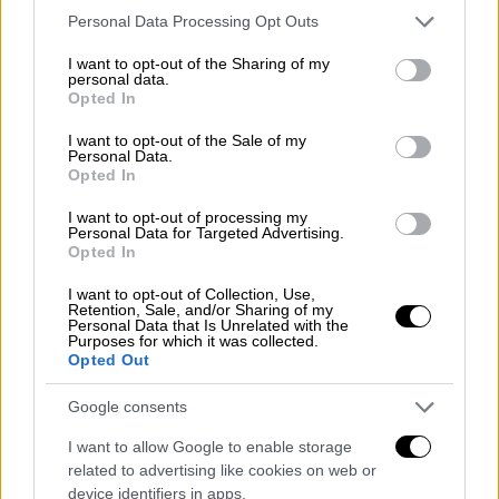
Μαρτίου, οι καρδιές μας είναι πιο γεμάτες
Please note that this website/app uses one or more Google
Personal Data Processing Opt Outs
services and may gather and store information including but
από ποτέ. Είμαστε παραπάνω από
not limited to your visit or usage behaviour. You may click to
I want to opt-out of the Sharing of my
ευλογημένοι που σε έχουμε στη ζωή μας».
personal data.
grant or deny consent to Google and its third-party tags to
Opted In
use your data for below specified purposes in below Google
consent section.
I want to opt-out of the Sale of my
Personal Data.
Opted In
I want to opt-out of processing my
Personal Data for Targeted Advertising.
Opted In
I want to opt-out of Collection, Use,
Retention, Sale, and/or Sharing of my
Personal Data that Is Unrelated with the
Purposes for which it was collected.
Opted Out
Google consents
View this post on Instagram
I want to allow Google to enable storage
related to advertising like cookies on web or
device identifiers in apps.