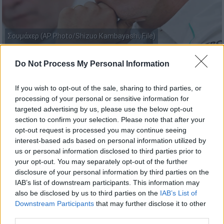
Σουμάχερ (AP Photo/Shizuo Kambayashi, File)
Do Not Process My Personal Information
Προσθέστε το ΕΘΝΟΣ στη Google
If you wish to opt-out of the sale, sharing to third parties, or
Το πρώτο της παιδί έφερε στον κόσμο η
processing of your personal or sensitive information for
Τζίνα Σουμάχερ
, κόρη του
Μίκαελ Σουμάχερ
targeted advertising by us, please use the below opt-out
section to confirm your selection. Please note that after your
(Michael Schumacher) όπως ενημέρωσε με
opt-out request is processed you may continue seeing
ανάρτησή της το μεσημέρι του Σαββάτου 5
interest-based ads based on personal information utilized by
Απριλίου. Η ίδια γέννησε ένα υγιέστατο
us or personal information disclosed to third parties prior to
κοριτσάκι.
your opt-out. You may separately opt-out of the further
disclosure of your personal information by third parties on the
Η ανάρτηση της ευχάριστης είδησης
IAB’s list of downstream participants. This information may
also be disclosed by us to third parties on the
IAB’s List of
Όπως αναφέρει στην ανάρτησή της: «Καλώς
Downstream Participants
that may further disclose it to other
third parties.
ήρθες στον κόσμο, Millie. Γεννημένη στις 29