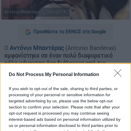
Αντόνιο Μπαντέρας (Copyright:X)
Προσθέστε το ΕΘΝΟΣ στη Google
Ο
Αντόνιο Μπαντέρας
(Antonio Banderas)
εμφανίστηκε σε έναν πολύ διαφορετικό
ρόλο κάνοντας ένα διάλειμμα από τις
επαγγελματικές του υποχρεώσεις
και
Do Not Process My Personal Information
ταξίδεψε, όπως κάθε χρόνο, στη γενέτειρά
του, τη Μάλαγα της Ισπανίας, για να
If you wish to opt-out of the sale, sharing to third parties, or
συμμετάσχει στα τελετουργικά της Μεγάλης
processing of your personal or sensitive information for
Εβδομάδας.
targeted advertising by us, please use the below opt-out
section to confirm your selection. Please note that after your
opt-out request is processed you may continue seeing
ΔΙΑΒΑΣΤΕ ΕΠΙΣΗΣ
interest-based ads based on personal information utilized by
us or personal information disclosed to third parties prior to
Lifestyle
|
16.04.2025 13:51