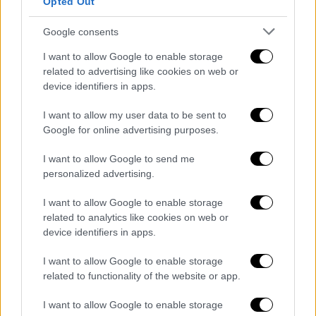
Opted Out
Ο 64χρονος σταρ μίλησε στη συνέχεια στα
τοπικά Μέσα για το πώς πρέπει να είναι η
Google consents
Μεγάλη Εβδομάδα του 21ου αιώνα και
I want to allow Google to enable storage
απηύθυνε ένα κάλεσμα για αλληλεγγύη.
related to advertising like cookies on web or
«Πάντα λέω ότι είναι τα s (Semana Santa
device identifiers in apps.
Solidaria) Εβδομάδα, Αγία, Αλληλεγγύη. Αυτή
I want to allow my user data to be sent to
είναι η Μεγάλη Εβδομάδα του 21ου αιώνα.
Google for online advertising purposes.
Ζούμε σε έναν πολύ περίπλοκο κόσμο και
I want to allow Google to send me
πρέπει να βοηθήσουμε από κάθε θέση.
personalized advertising.
Γνωρίζουμε τα προβλήματα των ανθρώπων
.
Όπου δεν φτάνουν οι δημόσιοι οργανισμοί,
I want to allow Google to enable storage
μπορούμε να τους προσεγγίσουμε εμείς»,
related to analytics like cookies on web or
device identifiers in apps.
είπε χαρακτηριστικά.
I want to allow Google to enable storage
#Repost
@DiarioSUR
related to functionality of the website or app.
・・・
«Corazón cofrade, somos
I want to allow Google to enable storage