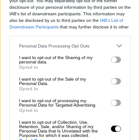
your opt-out. You may separately opt-out of the further
Ο Diddy αλλάζει τακτική και θέλει να
disclosure of your personal information by third parties on the
IAB’s list of downstream participants. This information may
τον εκπροσωπήσει μαύρη δικηγόρος
also be disclosed by us to third parties on the
IAB’s List of
στην επερχόμενη δίκη του
Downstream Participants
that may further disclose it to other
third parties.
Please note that this website/app uses one or more Google
Personal Data Processing Opt Outs
services and may gather and store information including but
Δεν έκρυψε τη συγκίνηση του
not limited to your visit or usage behaviour. You may click to
I want to opt-out of the Sharing of my
personal data.
grant or deny consent to Google and its third-party tags to
Opted In
Ως ενεργό μέλος της Αδελφότητας των
use your data for below specified purposes in below Google
Δακρύων και των Ευεργεσιών, ντυμένος
consent section.
I want to opt-out of the Sale of my
Personal Data.
παραδοσιακά με τον χιτώνα του, ο γνωστός
Opted In
ηθοποιός
βρέθηκε την Κυριακή των Βαΐων
στην εκκλησία του Σαν Χουάν, όπου
I want to opt-out of processing my
Personal Data for Targeted Advertising.
βαφτίστηκε, και στάθηκε μπροστά στο
Opted In
άγαλμα της Παναγίας ψάλλοντας, ενώ δεν
I want to opt-out of Collection, Use,
μπόρεσε να κρύψει τη συγκίνησή του
Retention, Sale, and/or Sharing of my
Personal Data that Is Unrelated with the
μπροστά στη στιγμή κατάνυξης
.
Purposes for which it was collected.