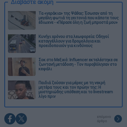
Διαβάστε ακόμη
Τα «γεράκια» της Ψάθας: Έσωσαν από τη
μεγάλη φωτιά τη γειτονιά που κάποτε τους
έδιωχνε - «Πέρασε όλη η ζωή μπροστά μου»
Κυνήγι χρόνου στα λεωφορεία: Οδηγοί
καταγγέλλουν για δρομολόγια και
προειδοποιούν για κινδύνους
Σοκ στο Μεξικό: Influencer εκτελέστηκε σε
ζωντανή μετάδοση - Τον πυροβόλησαν στο
κεφάλι
Παιδιά ζούσαν για μέρες με τη νεκρή
μητέρα τους και τον πρώην της: Η
μυστηριώδης υπόθεση και το livestream
λίγο πριν
επόμενο
άρθρο