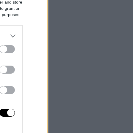
er and store
to grant or
ed purposes