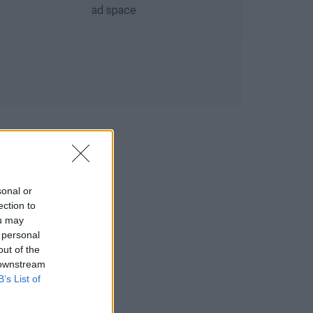
sonal or
ection to
ou may
 personal
out of the
 downstream
B’s List of