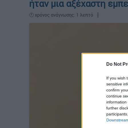
ήταν μια αξέχαστη εμπε
🕛 χρόνος ανάγνωσης: 1 λεπτό ┋
Do Not Pr
If you wish 
sensitive in
confirm you
continue se
information 
further disc
participants
Downstream 