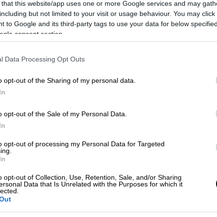
 that this website/app uses one or more Google services and may gath
including but not limited to your visit or usage behaviour. You may click 
 to Google and its third-party tags to use your data for below specifi
ogle consent section.
l Data Processing Opt Outs
o opt-out of the Sharing of my personal data.
 το ΕΘΝΟΣ στη Google
In
διαίτερα προσωπική εξομολόγηση με
o opt-out of the Sale of my Personal Data.
οσίευση της, στα μέσα κοινωνικής
In
ευλογία να
βαπτιστεί
στον Ιορδάνη ποταμό
.
to opt-out of processing my Personal Data for Targeted
ing.
λυμα στον Πανάγιο τάφο κ να βαφτιστώ
In
 ποταμό όπου βαπτίστηκε κ ο Χριστός απο
o opt-out of Collection, Use, Retention, Sale, and/or Sharing
συνοδεύοντας την εξομολόγηση με
ersonal Data that Is Unrelated with the Purposes for which it
lected.
ηματική αυτή στιγμή.
Out