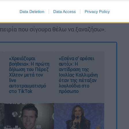
Data Deletion
Data Access
Privacy Policy
μπειρία που σίγουρα θέλω να ξαναζήσω».
«Χρειάζομαι
«Εσένα σ’ αρέσει
βοήθεια»: Η πρώτη
αυτό;»: Η
δήλωση του Πέρεζ
αντίδραση της
Χίλτον μετά τον
Ιουλίας Καλλιμάνη
live
όταν της πέταξαν
αυτοτραυματισμό
λουλούδια στο
στο TikTok
πρόσωπο