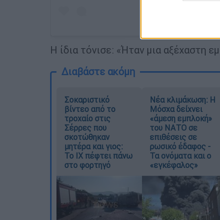
Η ίδια τόνισε: «Ήταν μια αξέχαστη ε
Διαβάστε ακόμη
Σοκαριστικό
Νέα κλιμάκωση: Η
βίντεο από το
Μόσχα δείχνει
τροχαίο στις
«άμεση εμπλοκή»
Σέρρες που
του ΝΑΤΟ σε
σκοτώθηκαν
επιθέσεις σε
μητέρα και γιος:
ρωσικό έδαφος -
Το ΙΧ πέφτει πάνω
Τα ονόματα και ο
στο φορτηγό
«εγκέφαλος»