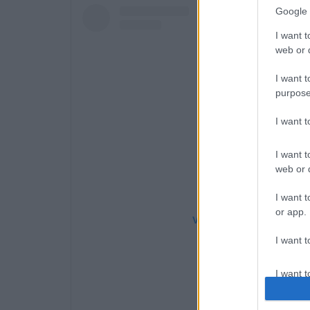
Google 
I want t
web or d
I want t
purpose
I want 
I want t
web or d
I want t
or app.
View this post on Instag
I want t
I want t
authenti