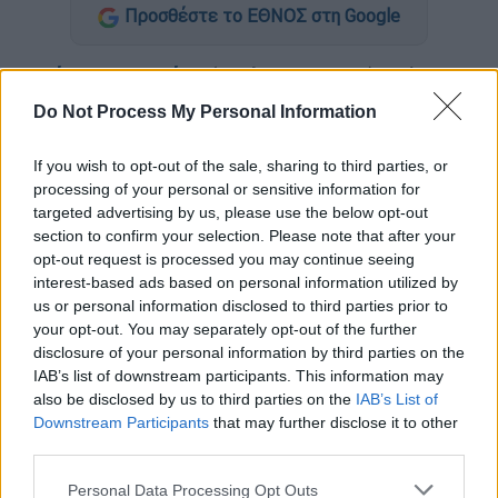
Προσθέστε το ΕΘΝΟΣ στη Google
Ο
Κάρλος Σαντάνα
(Carlos Santana)
ανέβαλε
μια ακόμη
συναυλία
του στο
Τέξας
, αυτή τη
Do Not Process My Personal Information
φορά στην πόλη Σούγκαρ Λάντ, καθώς
βρέθηκε θετικός στην
Covid-19
.
If you wish to opt-out of the sale, sharing to third parties, or
processing of your personal or sensitive information for
Η είδηση έγινε γνωστή μέσω της επίσημης
targeted advertising by us, please use the below opt-out
σελίδας του στο Facebook, στην οποία
section to confirm your selection. Please note that after your
opt-out request is processed you may continue seeing
ανακοινώθηκε ότι ο θρυλικός κιθαρίστας θα
interest-based ads based on personal information utilized by
παραμείνει στο ξενοδοχείο του για να
us or personal information disclosed to third parties prior to
αναρρώσει. Η συναυλία που ήταν στο
your opt-out. You may separately opt-out of the further
πλαίσιο της περιοδείας του «
Oneness Tour
»
disclosure of your personal information by third parties on the
IAB’s list of downstream participants. This information may
ήταν προγραμματισμένη να πραγματοποιηθεί
also be disclosed by us to third parties on the
IAB’s List of
στο Smart Financial Centre.
Downstream Participants
that may further disclose it to other
third parties.
ΔΙΑΒΑΣΤΕ ΕΠΙΣΗΣ
Please note that this website/app uses one or more Google
Personal Data Processing Opt Outs