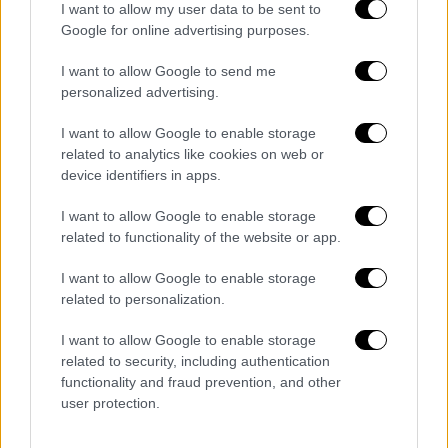
I want to allow my user data to be sent to
Η περιοδεία, η οποία ξεκίνησε στις 16
Google for online advertising purposes.
Απριλίου στην Καλιφόρνια, αναμένεται να
I want to allow Google to send me
συνεχιστεί την Παρασκευή στο Θάκερβιλ της
personalized advertising.
Οκλαχόμα και το Σάββατο στην Τούλσα. Οι
ακυρωμένες συναυλίες στο Τέξας θα
I want to allow Google to enable storage
related to analytics like cookies on web or
επαναπρογραμματιστούν το συντομότερο
device identifiers in apps.
δυνατό.
I want to allow Google to enable storage
«Ευχαριστούμε για τις ευχές και το
related to functionality of the website or app.
ενδιαφέρον όλων. Ο Κάρλος ανυπομονεί να
σας δει όλους πολύ σύντομα. Σας
I want to allow Google to enable storage
related to personalization.
παρακαλούμε να κρατήσετε τα εισιτήριά
σας» αναφέρεται στην ανακοίνωση στο
I want to allow Google to enable storage
Facebook.
related to security, including authentication
functionality and fraud prevention, and other
Την επόμενη εβδομάδα, ο κορυφαίος
user protection.
μουσικός αναμένεται να εμφανιστεί στο