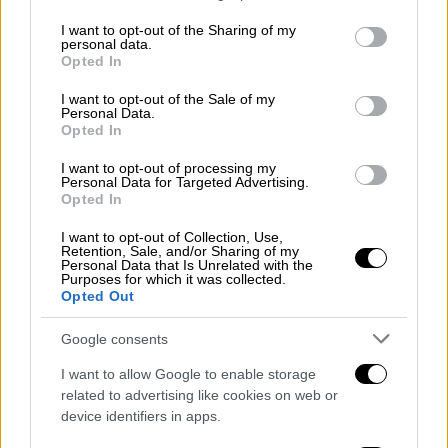
services and may gather and store information including but
Lifestyle
|
24.04.2025 11:25
not limited to your visit or usage behaviour. You may click to
I want to opt-out of the Sharing of my
personal data.
Σωτηρία Μπέλλου: Δικαστικό θρίλερ
grant or deny consent to Google and its third-party tags to
Opted In
use your data for below specified purposes in below Google
με τη διαθήκη της, σχεδόν τρεις
consent section.
I want to opt-out of the Sale of my
δεκαετίες μετά τον θάνατό της
Personal Data.
Opted In
I want to opt-out of processing my
Personal Data for Targeted Advertising.
Αυτή είναι η δεύτερη συναυλία που
Opted In
αναβάλλεται στο Τέξας, καθώς είχε
I want to opt-out of Collection, Use,
προηγηθεί η αναβολή της εμφάνισής του στο
Retention, Sale, and/or Sharing of my
Personal Data that Is Unrelated with the
Σαν Αντόνιο την Τρίτη 22 Απριλίου. Αρχικά, ο
Purposes for which it was collected.
Opted Out
μάνατζέρ του, Michael Vrionis είχε αναφέρει
πως ο 77χρονος Σαντάνα
παρουσίασε
Google consents
συμπτώματα αφυδάτωσης
σε μία δήλωσή
I want to allow Google to enable storage
του, σύμφωνα με το AP, ενώ λίγες ώρες
related to advertising like cookies on web or
αργότερα επιβεβαίωσε το θετικό τεστ στην
device identifiers in apps.
Covid-19.