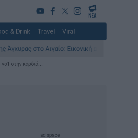
od & Drink
Travel
Viral
ς στο Αιγαίο: Εικονική αερομαχία ανάμεσα σε ε
 νο1 στην καρδιά...