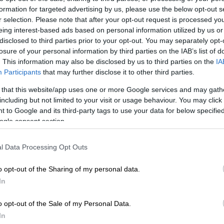
formation for targeted advertising by us, please use the below opt-out s
r selection. Please note that after your opt-out request is processed y
eing interest-based ads based on personal information utilized by us or
disclosed to third parties prior to your opt-out. You may separately opt-
losure of your personal information by third parties on the IAB’s list of
. This information may also be disclosed by us to third parties on the
IA
Participants
that may further disclose it to other third parties.
 that this website/app uses one or more Google services and may gath
 το ΕΘΝΟΣ στη Google
including but not limited to your visit or usage behaviour. You may click 
 to Google and its third-party tags to use your data for below specifi
αντέρ «
TMZ Investigates: What Happened to
ogle consent section.
Justin Bieber)
φέρεται να βρέθηκε σε σοβαρό
l Data Processing Opt Outs
ρόνια, γεγονός που τον οδήγησε στην
0 τραγουδιών του, έναντι του
o opt-out of the Sharing of my personal data.
μμυρίων δολαρίων
. Η αγοραπωλησία έγινε
In
tal, σε μια περίοδο όπου, όπως
λλιτέχνης
βρισκόταν «στο χείλος της
o opt-out of the Sale of my Personal Data.
In