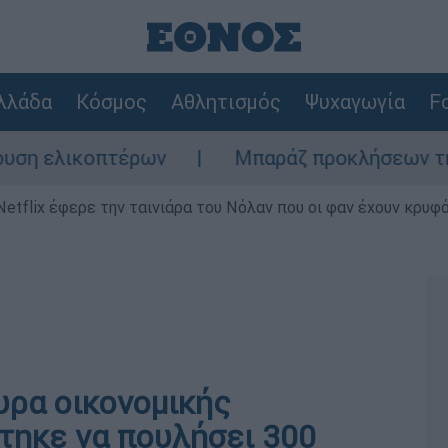
λλάδα
Κόσμος
Αθλητισμός
Ψυχαγωγία
Fo
λικοπτέρων
Μπαράζ προκλήσεων της Άγκυρα
Netflix έφερε την ταινιάρα του Νόλαν που οι φαν έχουν κρυφό
θυρα οικονομικής
τηκε να πουλήσει 300