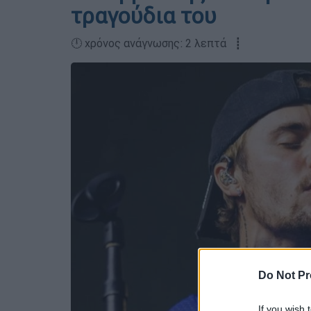
τραγούδια του
🕛 χρόνος ανάγνωσης: 2 λεπτά ┋
Do Not Pr
If you wish 