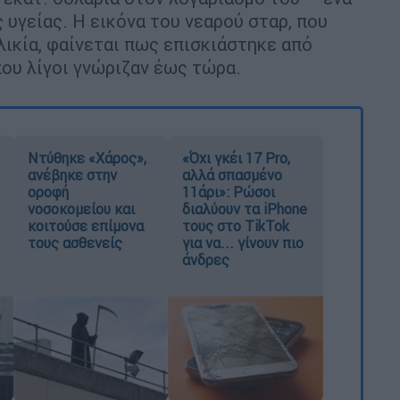
 υγείας. Η εικόνα του νεαρού σταρ, που
λικία, φαίνεται πως επισκιάστηκε από
που λίγοι γνώριζαν έως τώρα.
Ντύθηκε «Χάρος»,
«Όχι γκέι 17 Pro,
ανέβηκε στην
αλλά σπασμένο
οροφή
11άρι»: Ρώσοι
νοσοκομείου και
διαλύουν τα iPhone
κοιτούσε επίμονα
τους στο TikTok
τους ασθενείς
για να... γίνουν πιο
άνδρες