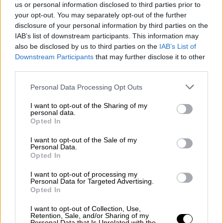
χρόνια. «Νόμιζα ότι ήταν η Κιμ», έγραψε ένας
us or personal information disclosed to third parties prior to
στα μέσα κοινωνικής δικτύωσης, με έναν
your opt-out. You may separately opt-out of the further
άλλον να συμπληρώνει: «Μοιάζει με αδερφή
disclosure of your personal information by third parties on the
IAB’s list of downstream participants. This information may
και όχι με μητέρα».
also be disclosed by us to third parties on the
IAB’s List of
Downstream Participants
that may further disclose it to other
third parties.
Please note that this website/app uses one or more Google
Personal Data Processing Opt Outs
services and may gather and store information including but
not limited to your visit or usage behaviour. You may click to
I want to opt-out of the Sharing of my
personal data.
grant or deny consent to Google and its third-party tags to
Opted In
use your data for below specified purposes in below Google
consent section.
I want to opt-out of the Sale of my
Personal Data.
Opted In
I want to opt-out of processing my
Personal Data for Targeted Advertising.
Opted In
View this post on Instagram
I want to opt-out of Collection, Use,
Retention, Sale, and/or Sharing of my
Personal Data that Is Unrelated with the