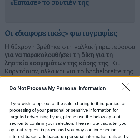
«Έσπασε» το σουτιέν της
Οι «διαφορετικές» φωτογραφίες
Η 69χρονη βρέθηκε στη γαλλική πρωτεύουσα
για να παρακολουθήσει τη δίκη για τη
ληστεία κοσμημάτων της κόρης της
, Κιμ
Καρντάσιαν, αλλά και για το bachelorette της
Λόρεν Σάντσεζ.
Do Not Process My Personal Information
Αυτό που προκάλεσε όμως τη μεγαλύτερη
εντύπωση, ήταν η εξωτερική της εμφάνιση.
If you wish to opt-out of the sale, sharing to third parties, or
Πολλοί σχολίασαν πως η Τζένερ
δείχνει πιο
processing of your personal or sensitive information for
νέα ακόμα και από τις κόρες της, κάτι που
targeted advertising by us, please use the below opt-out
section to confirm your selection. Please note that after your
αποδίδουν στις αλλεπάλληλες πλαστικές
opt-out request is processed you may continue seeing
επεμβάσεις
που έχει κάνει τα τελευταία
interest-based ads based on personal information utilized by