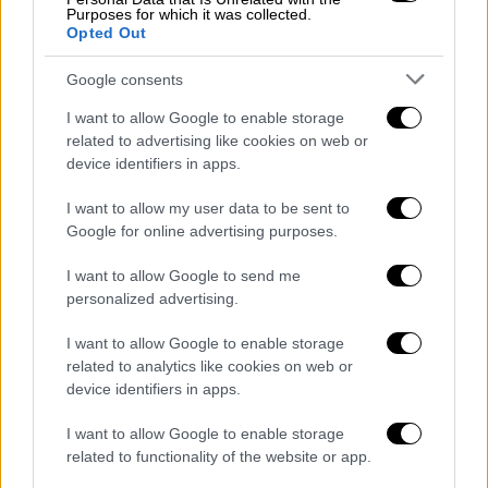
Purposes for which it was collected.
Opted Out
Google consents
I want to allow Google to enable storage
related to advertising like cookies on web or
Εκπρόσωπός της Tζένερ επιβεβαίωσε ότι
device identifiers in apps.
πρόσφατα έκανε ακόμη ένα facelift. Η ίδια
I want to allow my user data to be sent to
έχει παραδεχτεί στο παρελθόν ότι
έχει
Google for online advertising purposes.
κάνει botox, fillers, λέιζερ, αυξητική στήθους,
αλλά και προηγούμενο facelift το 2011
, λίγο
I want to allow Google to send me
πριν τον γάμο της Κιμ Καρντάσιαν με τον
personalized advertising.
Κρις Χάμφρις.
I want to allow Google to enable storage
related to analytics like cookies on web or
device identifiers in apps.
I want to allow Google to enable storage
related to functionality of the website or app.