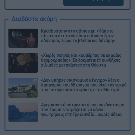
Διαβάστε ακόμη
Kadebostany στο ethnos.gr: «Κάποτε
πίστευα ότι το να είσαι outsider ήταν
αδυναμία, τώρα το βλέπω ως δύναμη»
«Χωρίς σκηνές και κουβέρτες σε ακραίες
θερμοκρασίες»: Σε δραματικές συνθήκες
χιλιάδες μετανάστες στη Θέουτα
«Δεν υπήρχε οικονομικό κίνητρο» λέει ο
δικηγόρος του 55χρονου που είχε τον νεκρό
του πατέρα σε καταψύκτη στον Μυστρά
Αμερικανική πετρελαϊκή που συνδέεται με
τον Τραμπ ετοιμάζεται να κάνει
γεωτρήσεις στη Γροιλανδία... χωρίς άδεια