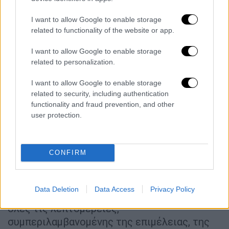
του Χόλιγουντ δύο παιδιά, έλαβε μια
I want to allow Google to enable storage
γενναιόδωρη διατροφή, ενώ δεν
related to functionality of the website or app.
αναμένονται δραματικές εξελίξεις.
«
Επιδιώχθηκε και επετεύχθη μια συμφωνία
I want to allow Google to enable storage
που ικανοποίησε την Ντέμπορα και
related to personalization.
περιλαμβάνει γενναιόδωρη διατροφή
»,
I want to allow Google to enable storage
ανέφερε πηγή στην Daily Mail. «Υπήρξε
related to security, including authentication
κάποια διαπραγμάτευση σχετικά με το
functionality and fraud prevention, and other
οικονομικό σκέλος, όμως στο τέλος πήρε
user protection.
αυτό που πίστευε ότι άξιζε.
Και οι δύο
βγαίνουν οικονομικά ασφαλείς από αυτό.
Δεν θα υπάρξει κανένα δράμα
. Αυτό της δίνει
CONFIRM
την απαραίτητη κάθαρση», πρόσθεσε η ίδια
πηγή. Άλλη πηγή επιβεβαίωσε ότι οι δύο
Data Deletion
Data Access
Privacy Policy
ηθοποιοί είχαν ρυθμίσει εκ των προτέρων
όλες τις λεπτομέρειες,
συμπεριλαμβανομένης της επιμέλειας, της