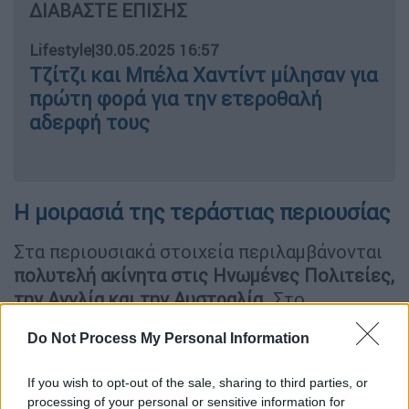
ΔΙΑΒΑΣΤΕ ΕΠΙΣΗΣ
Lifestyle
|
30.05.2025 16:57
Τζίτζι και Μπέλα Χαντίντ μίλησαν για
πρώτη φορά για την ετεροθαλή
αδερφή τους
Η μοιρασιά της τεράστιας περιουσίας
Στα περιουσιακά στοιχεία περιλαμβάνονται
πολυτελή ακίνητα στις Ηνωμένες Πολιτείες,
την Αγγλία και την Αυστραλία
. Στο
επίκεντρο του διακανονισμού βρίσκονται
Do Not Process My Personal Information
ακίνητα-φιλέτα, μεταξύ των οποίων
πολυτελή ρετιρέ εκατομμυρίων, μια έπαυλη
If you wish to opt-out of the sale, sharing to third parties, or
στους Χάμπτονς και μια κατοικία στο
processing of your personal or sensitive information for