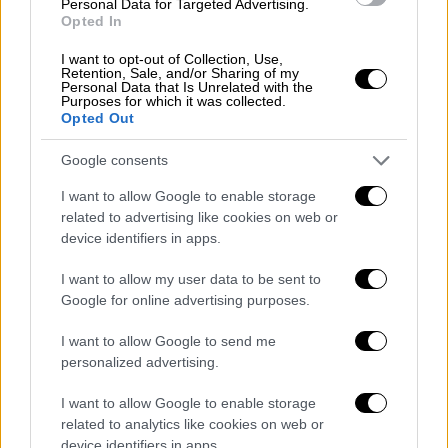
Personal Data for Targeted Advertising.
Σάτον Φόστερ. Αναμένεται επίσης να
Opted In
κρατήσει και το εντυπωσιακό ακίνητο στο
I want to opt-out of Collection, Use,
Μπόντι της Αυστραλίας. Σύμφωνα με την
Retention, Sale, and/or Sharing of my
Personal Data that Is Unrelated with the
Daily Mail,
όλα τα ζητήματα είχαν επιλυθεί
Purposes for which it was collected.
Opted Out
πριν από την κατάθεση αίτηση διαζυγίου
.
Google consents
Hugh Jackman and Deborra-Lee
Furness reach agreement on how to
I want to allow Google to enable storage
related to advertising like cookies on web or
split their lavish multimillion dollar
device identifiers in apps.
property portfolio following divorce
filing: See who gets what
I want to allow my user data to be sent to
https://t.co/kInBspyf43
Google for online advertising purposes.
— Daily Mail Celebrity
I want to allow Google to send me
personalized advertising.
(@DailyMailCeleb)
May 30, 2025
I want to allow Google to enable storage
Σύμφωνα με πληροφορίες, η Φαρνές, που
related to analytics like cookies on web or
έχει υιοθετήσει μαζί με τον 56χρονο σταρ
device identifiers in apps.