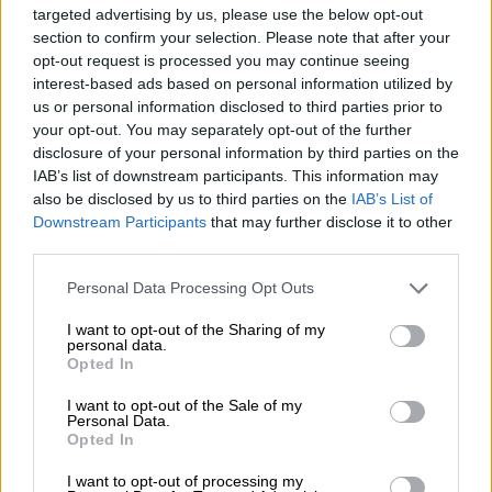
Μπόντι Μπιτς. Όπως επιβεβαίωσαν πηγές
targeted advertising by us, please use the below opt-out
κοντά στους δύο ηθοποιούς,
το διαζύγιο δεν
section to confirm your selection. Please note that after your
opt-out request is processed you may continue seeing
είναι κατ' αντιδικία και απομένει μόνο η
interest-based ads based on personal information utilized by
επικύρωση από δικαστή για να
us or personal information disclosed to third parties prior to
οριστικοποιηθεί
.
your opt-out. You may separately opt-out of the further
disclosure of your personal information by third parties on the
Ανάμεσα στα ακίνητα που εντάχθηκαν στη
IAB’s list of downstream participants. This information may
συμφωνία περιλαμβάνεται
μια τριώροφη
also be disclosed by us to third parties on the
IAB’s List of
Downstream Participants
that may further disclose it to other
πολυτελής κατοικία
στη Νέα Υόρκη, την
third parties.
οποία το πρώην ζευγάρι αγόρασε το 2008
έναντι 21 εκατομμυρίων δολαρίων. Το
Please note that this website/app uses one or more Google
Personal Data Processing Opt Outs
services and may gather and store information including but
ακίνητο αυτό είχε τεθεί προς πώληση το
not limited to your visit or usage behaviour. You may click to
I want to opt-out of the Sharing of my
2022 με τιμή 38,9 εκατομμύρια δολάρια, λίγο
personal data.
grant or deny consent to Google and its third-party tags to
Opted In
αφότου είχαν αποκτήσει ένα ρετιρέ στο
use your data for below specified purposes in below Google
Λονδίνο αξίας 21,25 εκατομμυρίων
consent section.
I want to opt-out of the Sale of my
Personal Data.
δολαρίων. Ο Τζάκμαν έχει κρατήσει την
Opted In
κατοικία της Νέας Υόρκης, όπου πλέον
συγκατοικεί με τη νέα του σύντροφο, τη
I want to opt-out of processing my