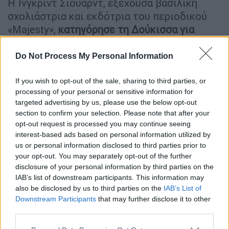
Η Ίνγκριντ Σιούαρντ, εξέχουσα βασιλική
σχολιάστρια και εκδότρια του περιοδικού
«Majesty»,
κατηγόρησε τη Δούκισσα για
υποκρισία
. Σε συνέντευξή της στο YouTube
ανέφερε πως η Μέγκαν και ο σύζυγός της
Do Not Process My Personal Information
ζητούσαν με επιμονή ιδιωτικότητα, ωστόσο
πλέον «πλημμυρίζουν την αγορά με
If you wish to opt-out of the sale, sharing to third parties, or
processing of your personal or sensitive information for
φωτογραφίες των παιδιών τους»
.
targeted advertising by us, please use the below opt-out
section to confirm your selection. Please note that after your
Σε podcast όπου φιλοξενήθηκε πρόσφατα, η
opt-out request is processed you may continue seeing
Μέγκαν Μαρκλ φάνηκε να εξαπολύει νέα
interest-based ads based on personal information utilized by
βέλη προς τη Βασιλική Οικογένεια.
us or personal information disclosed to third parties prior to
Ερωτηθείσα από τη φίλη της Έμμα Γκριντ —
your opt-out. You may separately opt-out of the further
disclosure of your personal information by third parties on the
CEO της Good American και συνιδρύτρια της
IAB’s list of downstream participants. This information may
Skims της Κιμ Καρντάσιαν— για το τι θα
also be disclosed by us to third parties on the
IAB’s List of
άλλαζε για να «ξαναγράψει τη δημόσια
Downstream Participants
that may further disclose it to other
αφήγησή της», απάντησε με έμφαση: «
Ναι, θα
third parties.
ζητούσα από τους ανθρώπους να λένε την
Please note that this website/app uses one or more Google