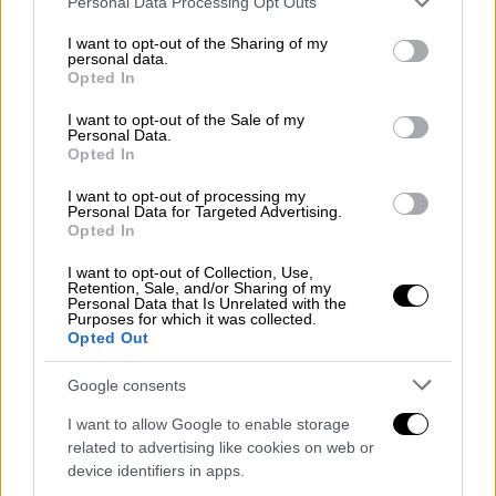
Personal Data Processing Opt Outs
αλήθεια
».
services and may gather and store information including but
not limited to your visit or usage behaviour. You may click to
I want to opt-out of the Sharing of my
Η Γκριντ σχολίασε ότι η Μέγκαν πιθανόν να
personal data.
grant or deny consent to Google and its third-party tags to
Opted In
αισθάνεται οργή
λόγω των συνεχών ψευδών
use your data for below specified purposes in below Google
consent section.
που κυκλοφορούν για εκείνη
, με τη Δούκισσα
I want to opt-out of the Sale of my
Personal Data.
να επιβεβαιώνει πως αντιμετωπίζει αυτήν
Opted In
την κατάσταση αναπολώντας μια συμβουλή
I want to opt-out of processing my
της πρωταθλήτριας του τένις, Σερένα
Personal Data for Targeted Advertising.
Opted In
Γουίλιαμς: «Ένα ψέμα δεν μπορεί να ζήσει για
πάντα». Η Μέγκαν πρόσθεσε με χιούμορ:
I want to opt-out of Collection, Use,
Retention, Sale, and/or Sharing of my
«
Οκτώ χρόνια είναι πολύς καιρός, αλλά όχι
Personal Data that Is Unrelated with the
για πάντα
», αναφερόμενη στην περίοδο από
Purposes for which it was collected.
Opted Out
την έναρξη της σχέσης της με τον
πρίγκιπα
Χάρι
.
Google consents
I want to allow Google to enable storage
related to advertising like cookies on web or
device identifiers in apps.