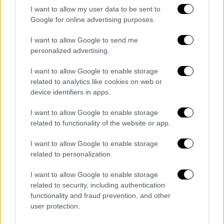
I want to allow my user data to be sent to
Google for online advertising purposes.
video
I want to allow Google to send me
personalized advertising.
I want to allow Google to enable storage
related to analytics like cookies on web or
Αναφερόμενη στη δημοσιότητα, την
device identifiers in apps.
περιέγραψε ως «
μονοπάτι με κορυφές και
I want to allow Google to enable storage
κοιλάδες
», σημειώνοντας πως κατάφερε να
related to functionality of the website or app.
επιβιώσει χάρη στην αυτοβελτίωση και την
I want to allow Google to enable storage
αφιέρωση χρόνου στα παιδιά της, με
related to personalization.
πεζοπορίες και βραδιές ραντεβού με τον
σύζυγό της.
I want to allow Google to enable storage
related to security, including authentication
Επίσης, η Μέγκαν αναφέρθηκε στην εμπειρία
functionality and fraud prevention, and other
της στη βασιλική οικογένεια,
user protection.
επισημαίνοντας πως υπήρξαν στιγμές όπου