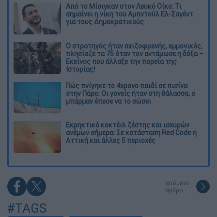
Από το Μίσιγκαν στον Λευκό Οίκο: Τι
σημαίνει η νίκη του Αμπντούλ Ελ-Σαγέντ
για τους Δημοκρατικούς
O στρατηγός ήταν σχιζοφρενής, εμμονικός,
πλησίαζε τα 75 όταν τον αντάμωσε η δόξα –
Εκείνος που άλλαξε την πορεία της
Ιστορίας!
Πώς πνίγηκε το 4χρονο παιδί σε πισίνα
στην Πάρο: Οι γονείς ήταν στη θάλασσα, ο
μπάρμαν έπεσε να το σώσει
Εκρηκτικό κοκτέιλ ζέστης και ισχυρών
ανέμων σήμερα: Σε κατάσταση Red Code η
Αττική και άλλες 5 περιοχές
επόμενο
άρθρο
#TAGS