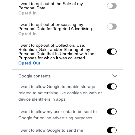
consent section.
I want to opt-out of the Sale of my
Personal Data.
Σε μια συγκινητική προσωπική δήλωση μετά
Opted In
την κατάθεση, η Deborra-lee Furness
I want to opt-out of processing my
αναφέρθηκε στη συναισθηματική διάσταση
Personal Data for Targeted Advertising.
Opted In
του διαζυγίου: «Η καρδιά και η συμπόνια μου
απευθύνονται σε όλους όσοι έχουν περάσει
I want to opt-out of Collection, Use,
Retention, Sale, and/or Sharing of my
το τραυματικό ταξίδι της προδοσίας.
Είναι
Personal Data that Is Unrelated with the
μια βαθιά πληγή που κόβει μέσα, όμως
Purposes for which it was collected.
Opted Out
πιστεύω σε μια ανώτερη δύναμη… πάντα
εργάζεται για εμάς
».
Google consents
I want to allow Google to enable storage
Hugh Jackman and Deborra-lee
related to advertising like cookies on web or
Furness finalize $250M divorce
device identifiers in apps.
nearly 2 years after split
https://t.co/v7wk0Sl6a5
I want to allow my user data to be sent to
Google for online advertising purposes.
pic.twitter.com/xcqXqi1TsK
I want to allow Google to send me
— New York Post (@nypost)
June 24,