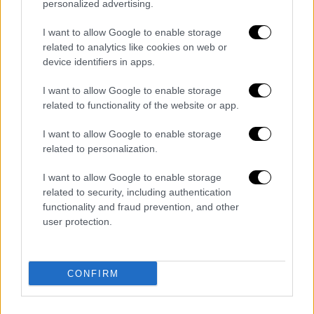
personalized advertising.
2025
I want to allow Google to enable storage
Η Furness τόνισε ότι η προσωπική της πίστη
related to analytics like cookies on web or
και η εσωτερική δύναμη την βοήθησαν να
device identifiers in apps.
αντεπεξέλθει στην κατάρρευση ενός γάμου
I want to allow Google to enable storage
σχεδόν τριών δεκαετιών: «
Ακόμη και όταν
related to functionality of the website or app.
μας παρουσιάζονται φαινομενικές
αντιξοότητες, αυτές μας οδηγούν στο
I want to allow Google to enable storage
related to personalization.
μεγαλύτερο καλό μας, στον αληθινό μας
σκοπό
… η ζωή με βάση την ακεραιότητα, τις
I want to allow Google to enable storage
αξίες και τα όριά σου είναι απελευθέρωση
related to security, including authentication
και ελευθερία».
functionality and fraud prevention, and other
user protection.
Ο Τζάκμαν και η Φέρνες παντρεύτηκαν το
1996 και απέκτησαν δύο παιδιά, την Ava και
τον Oscar. Τον Σεπτέμβριο του 2023
CONFIRM
ανακοίνωσαν τον χωρισμό τους με κοινή
δήλωση, στην οποία ανέφεραν: «
Η