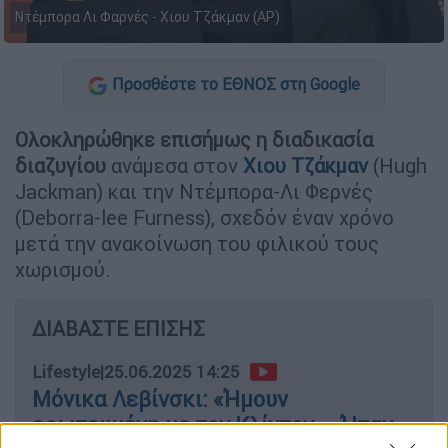
Ντέμπορα Λι Φαρνές - Χιου Τζάκμαν (AP)
Προσθέστε το ΕΘΝΟΣ στη Google
Ολοκληρώθηκε επισήμως η διαδικασία
διαζυγίου
ανάμεσα στον
Χιου Τζάκμαν
(Hugh
Jackman) και την Ντέμπορα-Λι Φερνές
(Deborra-lee Furness), σχεδόν έναν χρόνο
μετά την ανακοίνωση του φιλικού τους
χωρισμού.
ΔΙΑΒΑΣΤΕ ΕΠΙΣΗΣ
Lifestyle
|
25.06.2025 14:25
Μόνικα Λεβίνσκι: «Ήμουν
ερωτευμένη με τον Κλίντον – Ήταν