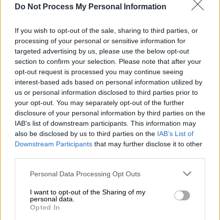
κατάχρηση εξουσίας»
Do Not Process My Personal Information
If you wish to opt-out of the sale, sharing to third parties, or
processing of your personal or sensitive information for
Το οριστικό φινάλε
targeted advertising by us, please use the below opt-out
section to confirm your selection. Please note that after your
Σύμφωνα με τα ηλεκτρονικά αρχεία του
opt-out request is processed you may continue seeing
δικαστηρίου του Suffolk County στη Νέα
interest-based ads based on personal information utilized by
us or personal information disclosed to third parties prior to
Υόρκη,
η απόφαση διαζυγίου κατατέθηκε
your opt-out. You may separately opt-out of the further
στις 12 Ιουνίου και αναρτήθηκε στην
disclosure of your personal information by third parties on the
ιστοσελίδα του δικαστηρίου τη Δευτέρα 23
IAB’s list of downstream participants. This information may
Ιουνίου
. Η υπόθεση εμφανίζεται πλέον ως
also be disclosed by us to third parties on the
IAB’s List of
Downstream Participants
that may further disclose it to other
«Ολοκληρωμένη» (Disposed).
third parties.
Η 69χρονη κατέθεσε την αίτηση διαζυγίου
Please note that this website/app uses one or more Google
Personal Data Processing Opt Outs
στις 27 Μαΐου, αναφέροντας πως
οι όροι
services and may gather and store information including but
ήταν αμετάβλητοι, χωρίς καμία ένσταση από
not limited to your visit or usage behaviour. You may click to
I want to opt-out of the Sharing of my
personal data.
grant or deny consent to Google and its third-party tags to
τις δύο πλευρές, και ότι απέμενε μόνο η
Opted In
use your data for below specified purposes in below Google
τελική έγκριση από τον δικαστή
.