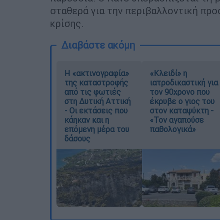
σταθερά για την περιβαλλοντική προ
κρίσης.
Διαβάστε ακόμη
Η «ακτινογραφία»
«Κλειδί» η
της καταστροφής
ιατροδικαστική για
από τις φωτιές
τον 90χρονο που
στη Δυτική Αττική
έκρυβε ο γιος του
- Οι εκτάσεις που
στον καταψύκτη -
κάηκαν και η
«Τον αγαπούσε
επόμενη μέρα του
παθολογικά»
δάσους