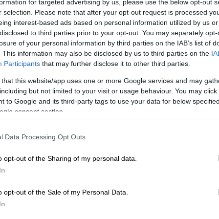
formation for targeted advertising by us, please use the below opt-out s
r selection. Please note that after your opt-out request is processed y
eing interest-based ads based on personal information utilized by us or
disclosed to third parties prior to your opt-out. You may separately opt-
losure of your personal information by third parties on the IAB’s list of
Agostini/Invision/AP)
. This information may also be disclosed by us to third parties on the
IA
Participants
that may further disclose it to other third parties.
 το ΕΘΝΟΣ στη Google
 that this website/app uses one or more Google services and may gath
including but not limited to your visit or usage behaviour. You may click 
 to Google and its third-party tags to use your data for below specifi
οινής πορείας τόσο στην προσωπική τους
ogle consent section.
τιγιάρ
(Marion Cotillard)
και ο
Γκιγιόμ
α
τραβήξουν διαφορετικούς δρόμους
.
l Data Processing Opt Outs
σημη δήλωση που απέστειλε από το στενό
o opt-out of the Sharing of my personal data.
είο Ειδήσεων (AFP), όπου υπογραμμίζεται
In
ι σε πνεύμα αμοιβαίας κατανόησης
.
o opt-out of the Sale of my Personal Data.
In