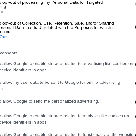
to opt-out of processing my Personal Data for Targeted
ing.
καμ: Υποβλήθηκε σε χειρουργική
In
o opt-out of Collection, Use, Retention, Sale, and/or Sharing
ersonal Data that Is Unrelated with the Purposes for which it
lected.
Out
ει δύο παιδιά
, θέλησε να δημοσιοποιήσει
consents
ρολάβει ανακριβείς φήμες και
o allow Google to enable storage related to advertising like cookies on
λτίο τύπου, με αυτή τη διακριτική αλλά
evice identifiers in apps.
λα την ανάγκη να διαφυλάξουν την
ν ηρεμία των παιδιών τους.
o allow my user data to be sent to Google for online advertising
s.
ο 2003
με την ταινία «Αγάπα με αν Τολμάς»,
ήρες που μετατρέπουν ένα αθώο παιχνίδι
to allow Google to send me personalized advertising.
 Το 2007, η σχέση τους επιβεβαιώθηκε
o allow Google to enable storage related to analytics like cookies on
evice identifiers in apps.
νταν σε καθοριστικές φάσεις της καριέρας
o allow Google to enable storage related to functionality of the website