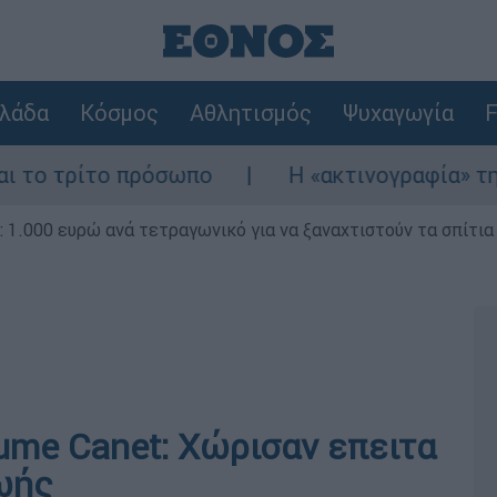
λάδα
Κόσμος
Αθλητισμός
Ψυχαγωγία
F
ίτο πρόσωπο
Η «ακτινογραφία» της καταστ
1.000 ευρώ ανά τετραγωνικό για να ξαναχτιστούν τα σπίτια
laume Canet: Χώρισαν επειτα
ζωής