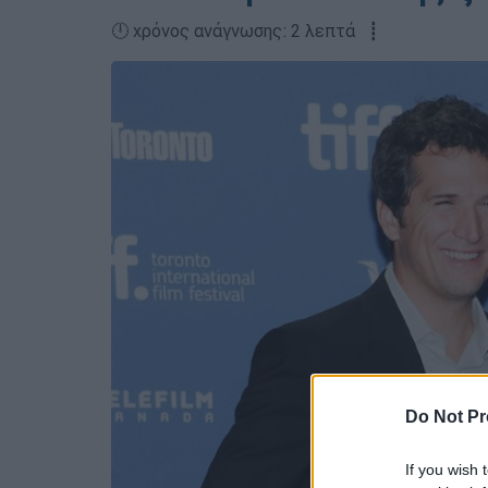
🕛 χρόνος ανάγνωσης: 2 λεπτά ┋
Do Not Pr
If you wish 