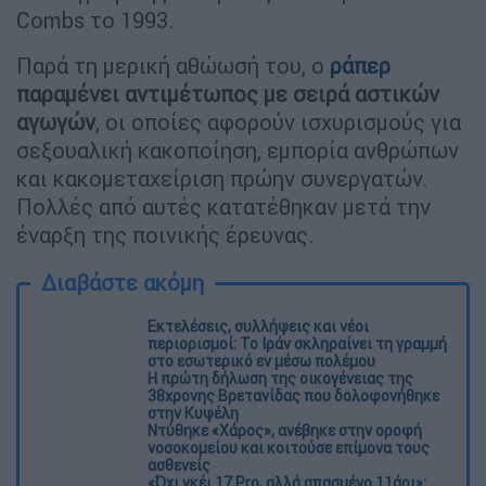
Combs το 1993.
Παρά τη μερική αθώωσή του, ο
ράπερ
παραμένει αντιμέτωπος με σειρά αστικών
αγωγών
, οι οποίες αφορούν ισχυρισμούς για
σεξουαλική κακοποίηση, εμπορία ανθρώπων
και κακομεταχείριση πρώην συνεργατών.
Πολλές από αυτές κατατέθηκαν μετά την
έναρξη της ποινικής έρευνας.
Διαβάστε ακόμη
Εκτελέσεις, συλλήψεις και νέοι
περιορισμοί: Το Ιράν σκληραίνει τη γραμμή
στο εσωτερικό εν μέσω πολέμου
Η πρώτη δήλωση της οικογένειας της
38χρονης Βρετανίδας που δολοφονήθηκε
στην Κυψέλη
Ντύθηκε «Χάρος», ανέβηκε στην οροφή
νοσοκομείου και κοιτούσε επίμονα τους
ασθενείς
«Όχι γκέι 17 Pro, αλλά σπασμένο 11άρι»: