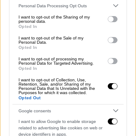
Please note that this website/app uses one or more Google
απέφυγε ποινές για τα βαρύτερα αδικήματα.
Personal Data Processing Opt Outs
services and may gather and store information including but
not limited to your visit or usage behaviour. You may click to
I want to opt-out of the Sharing of my
Η χρήση baby oil αποτέλεσε σημαντικό
personal data.
grant or deny consent to Google and its third-party tags to
κομμάτι των καταθέσεων κατά τη διάρκεια
Opted In
use your data for below specified purposes in below Google
της δίκης, με πρώην συνεργάτες του Combs
consent section.
I want to opt-out of the Sale of my
να περιγράφουν τις «προετοιμασίες» για τα
Personal Data.
Opted In
αποκαλούμενα «Freak Offs» —
σεξουαλικές
συνευρέσεις υπό την επήρεια ουσιών όπου
I want to opt-out of processing my
Personal Data for Targeted Advertising.
το baby oil χρησιμοποιούνταν σε μεγάλες
Opted In
ποσότητες
. Επιπλέον, εκθέσεις ζημιών
I want to opt-out of Collection, Use,
ξενοδοχείων στις οποίες είχε διαμείνει ο
Retention, Sale, and/or Sharing of my
Personal Data that Is Unrelated with the
Combs ανέφεραν τη χρήση baby oil.
Purposes for which it was collected.
Opted Out
Armon Wiggins is celebrating and
Google consents
getting baptized with baby oil after
hearing the Diddy verdict.
I want to allow Google to enable storage
related to advertising like cookies on web or
device identifiers in apps.