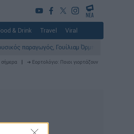
ood & Drink
Travel
Viral
ς παραγωγός, Γουίλιαμ Όρμπιτ - Η καθοριστική 
 σήμερα
|
➔ Εορτολόγιο: Ποιοι γιορτάζουν