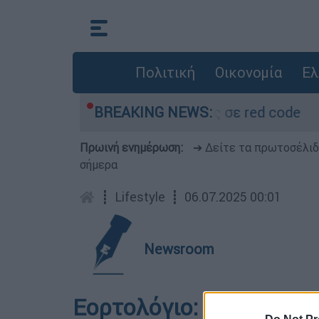
Πολιτική
Οικονομία
Ελ
το θερμόμετρο - Οι περιοχές σε red code
BREAKING NEWS:
Πρωινή ενημέρωση:
➔ Δείτε τα πρωτοσέλι
σήμερα
┋
Lifestyle
┋
06.07.2025 00:01
Newsroom
Εορτολόγιο: Ποιοι γιορ