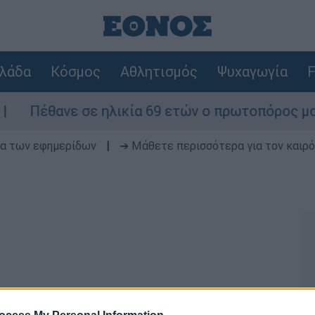
λάδα
Κόσμος
Αθλητισμός
Ψυχαγωγία
F
Πέθανε σε ηλικία 69 ετών ο πρωτοπόρος μουσικό
δα των εφημερίδων
|
➔ Μάθετε περισσότερα για τον καιρό
τάζουν σήμερα Κυριακή 6