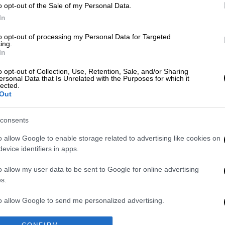
o opt-out of the Sale of my Personal Data.
In
to opt-out of processing my Personal Data for Targeted
ing.
In
o opt-out of Collection, Use, Retention, Sale, and/or Sharing
ersonal Data that Is Unrelated with the Purposes for which it
lected.
 το ΕΘΝΟΣ στη Google
Out
ι των Αγίων εικοσιτεσσάρων Μαρτύρων και
consents
ιορτάζουν
σήμερα:
o allow Google to enable storage related to advertising like cookies on
evice identifiers in apps.
o allow my user data to be sent to Google for online advertising
s.
to allow Google to send me personalized advertising.
o allow Google to enable storage related to analytics like cookies on