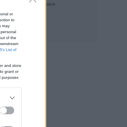
sonal or
ection to
ou may
 personal
out of the
 downstream
B’s List of
er and store
to grant or
ed purposes