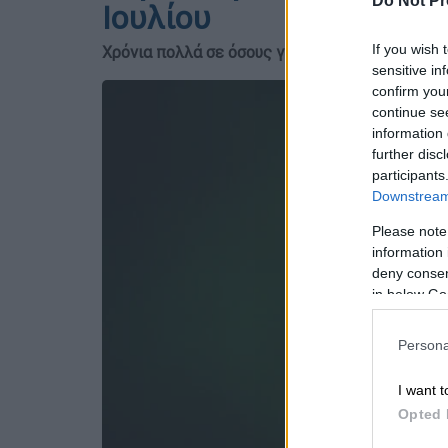
Do Not Pr
Ιουλίου
If you wish 
Χρόνια πολλά σε όσους γιορτάζουν!
sensitive in
confirm you
continue se
information 
further disc
participants
Downstream 
Please note
information 
deny consent
in below Go
Persona
I want t
Opted 