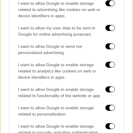
I want to allow Google to enable storage
related to advertising like cookies on web or
device identifiers in apps.
I want to allow my user data to be sent to
Google for online advertising purposes.
I want to allow Google to send me
personalized advertising.
I want to allow Google to enable storage
related to analytics like cookies on web or
device identifiers in apps.
I want to allow Google to enable storage
related to functionality of the website or app.
Τελικά, στις 11:17 π.μ., ο αγαπημένος
καλλιτέχνης έφυγε από τη ζωή, λίγες μόλις
I want to allow Google to enable storage
εβδομάδες μετά την τελευταία του συναυλία
related to personalization.
με τους Black Sabbath.
I want to allow Google to enable storage
related to security, including authentication