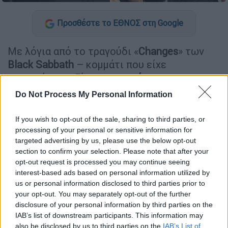
Προσθέστε το ΕΘΝΟΣ στη Google
Με λόγια από το τραγούδι «
Changes
» των
Black Sabbath
– κομμάτι που είχε
ερμηνεύσει μαζί με τον
πατέρα
της –
επέλεξε η
Κέλι Όσμπορν
να εκφράσει τη
Do Not Process My Personal Information
θλίψη της για την απώλεια του
Όζι Όσμπορν
(Ozzy Osbourne). «Νιώθω δυστυχισμένη,
If you wish to opt-out of the sale, sharing to third parties, or
είμαι βαθιά λυπημένη. Έχασα τον καλύτερό
processing of your personal or sensitive information for
targeted advertising by us, please use the below opt-out
μου φίλο» έγραψε χαρακτηριστικά.
section to confirm your selection. Please note that after your
opt-out request is processed you may continue seeing
ΔΙΑΒΑΣΤΕ ΕΠΙΣΗΣ
interest-based ads based on personal information utilized by
us or personal information disclosed to third parties prior to
your opt-out. You may separately opt-out of the further
Μουσική
|
24.07.2025 20:01
disclosure of your personal information by third parties on the
«Κρατήθηκε με νύχια και με δόντια
IAB’s list of downstream participants. This information may
για την τελευταία συναυλία»: Τα
also be disclosed by us to third parties on the
IAB’s List of