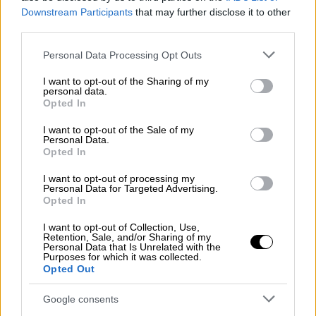
πρώτα λόγια του Αϊόμι μετά τον
Downstream Participants
that may further disclose it to other
θάνατο του Όζι
third parties.
Please note that this website/app uses one or more Google
Personal Data Processing Opt Outs
services and may gather and store information including but
not limited to your visit or usage behaviour. You may click to
I want to opt-out of the Sharing of my
personal data.
Ο θρύλος της heavy metal σκηνής άφησε την
grant or deny consent to Google and its third-party tags to
Opted In
use your data for below specified purposes in below Google
τελευταία του πνοή την Τρίτη 23 Ιουλίου, σε
consent section.
I want to opt-out of the Sale of my
ηλικία 76 ετών. Σύμφωνα με τις πρώτες
Personal Data.
πληροφορίες, στο σημείο κλήθηκε
Opted In
ελικόπτερο, με τους διασώστες να δίνουν
I want to opt-out of processing my
μάχη για περίπου δύο ώρες ώστε να τον
Personal Data for Targeted Advertising.
Opted In
κρατήσουν στη ζωή.
I want to opt-out of Collection, Use,
Retention, Sale, and/or Sharing of my
Personal Data that Is Unrelated with the
Purposes for which it was collected.
Opted Out
Google consents