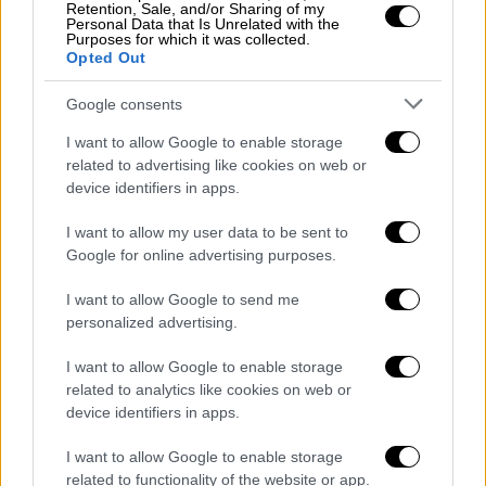
Retention, Sale, and/or Sharing of my
Personal Data that Is Unrelated with the
Ποιο θα θέλατε να είναι το φινάλε της
Purposes for which it was collected.
Opted Out
«Επιστροφής»;
Google consents
Ένα ήσυχο φινάλε γίνεται; Να σταματήσει να
υποφέρει ο κόσμος. Ας είναι ο καθένας
I want to allow Google to enable storage
μόνος του ή ας είναι όλοι μαζί, αλλά ήρεμοι.
related to advertising like cookies on web or
device identifiers in apps.
Στα social media διαβάζετε τα σχόλια;
I want to allow my user data to be sent to
Δεν έχω χρόνο να διαβάσω σχόλια. Ο
Google for online advertising purposes.
καθένας γίνεται συγγραφέας πάνω στο
I want to allow Google to send me
υπάρχον κείμενο. Δεν μπαίνω στη διαδικασία
personalized advertising.
να διαβάζω και τα δικά του σχόλια, με
τίποτα. Προσπαθώ να διατηρώ μία σχέση με
I want to allow Google to enable storage
related to analytics like cookies on web or
το Μέσο, μπαίνω στην παγίδα του κινητού,
device identifiers in apps.
αλλά όχι τόσο συχνά.
I want to allow Google to enable storage
related to functionality of the website or app.