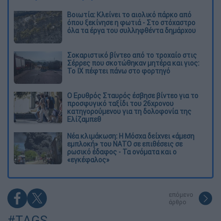
Βοιωτία: Κλείνει το αιολικό πάρκο από
όπου ξεκίνησε η φωτιά - Στο στόχαστρο
όλα τα έργα του συλληφθέντα δημάρχου
Σοκαριστικό βίντεο από το τροχαίο στις
Σέρρες που σκοτώθηκαν μητέρα και γιος:
Το ΙΧ πέφτει πάνω στο φορτηγό
Ο Ερυθρός Σταυρός έσβησε βίντεο για το
προσφυγικό ταξίδι του 26χρονου
κατηγορούμενου για τη δολοφονία της
Ελίζαμπεθ
Νέα κλιμάκωση: Η Μόσχα δείχνει «άμεση
εμπλοκή» του ΝΑΤΟ σε επιθέσεις σε
ρωσικό έδαφος - Τα ονόματα και ο
«εγκέφαλος»
επόμενο
άρθρο
#TAGS