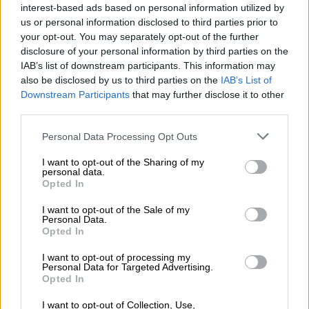
interest-based ads based on personal information utilized by
us or personal information disclosed to third parties prior to
your opt-out. You may separately opt-out of the further
disclosure of your personal information by third parties on the
IAB’s list of downstream participants. This information may
also be disclosed by us to third parties on the
IAB’s List of
Downstream Participants
that may further disclose it to other
third parties.
Please note that this website/app uses one or more Google
Personal Data Processing Opt Outs
services and may gather and store information including but
not limited to your visit or usage behaviour. You may click to
I want to opt-out of the Sharing of my
personal data.
grant or deny consent to Google and its third-party tags to
Opted In
Ναι, θα είναι άλλη μία τραγική ειρωνεία που
use your data for below specified purposes in below Google
consent section.
συνδέει τον Παύλο με την Αθηνά.
I want to opt-out of the Sale of my
Personal Data.
Opted In
Ποιο είναι το σχέδιο του Ορέστη σε σχέση
με την Έλενα. Θα τη διεκδικήσετε ξανά;
I want to opt-out of processing my
Personal Data for Targeted Advertising.
Opted In
Ήδη τη διεκδικώ και θα τη διεκδικώ μέχρι
τέλους.
I want to opt-out of Collection, Use,