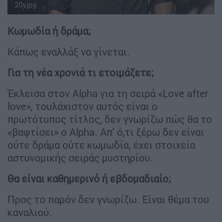
20y.jpg
Αντώνης Καρυστινός
Κωμωδία ή δράμα;
Κάπως εναλλάξ να γίνεται.
Για τη νέα χρονιά τι ετοιμάζετε;
Έκλεισα στον Alpha για τη σειρά «Love after
love», τουλάχιστον αυτός είναι ο
πρωτότυπος τίτλος, δεν γνωρίζω πώς θα το
«βαφτίσει» ο Alpha. Απ’ ό,τι ξέρω δεν είναι
ούτε δράμα ούτε κωμωδία, έχει στοιχεία
αστυνομικής σειράς μυστηρίου.
Θα είναι καθημερινό ή εβδομαδιαίο;
Προς το παρόν δεν γνωρίζω. Είναι θέμα του
καναλιού.