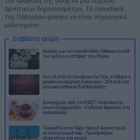
την προβολή της Goop σε μια περίοδο
αρνητικών δημοσιευμάτων. Το comeback
της Πάλτροου φάνηκε να είναι στρατηγικά
μελετημένο.
Διαβάστε ακόμη
Θρήνος για τον Λιονέλ Μέσι: Πέθανε στα 68
του χρόνια ο πατέρας του, Χόρχε
Φωτιά στην Αττικοβοιωτία: Πώς στήθηκε η
μεγάλη επιχείρηση διάσωσης - 254 πολίτες
απομακρύνθηκαν διά θαλάσσης
Συναγερμός από τον ΕΦΕΤ: Ανακαλείται
γνωστή μαρμελάδα - Κίνδυνος θραύσης στη
συσκευασία
Τραγωδία στην Πάρο: Νεκρό 4χρονο παιδί
σε πισίνα beach bar - Προσήχθησαν
ιδιοκτήτης και γονείς