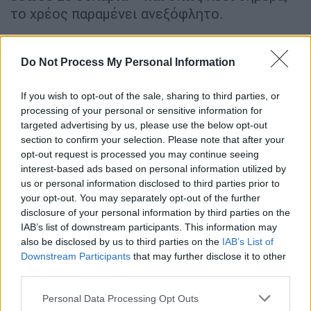
το χρέος παραμένει ανεξόφλητο.
3. Προτίμησε τον ρόλο στο Seven αντί του
Feeling Minnesota – χάρη στον Μπραντ Πιτ
Do Not Process My Personal Information
Όταν είχε να επιλέξει ανάμεσα σε δύο
If you wish to opt-out of the sale, sharing to third parties, or
ταινίες –μία με τον Κιάνου Ριβς, μία με τον
processing of your personal or sensitive information for
Μπραντ Πιτ– ρώτησε φίλη της ποιος είναι
targeted advertising by us, please use the below opt-out
section to confirm your selection. Please note that after your
πιο ελκυστικός. Τελικά διάλεξε το Seven,
opt-out request is processed you may continue seeing
ξεκινώντας ταυτόχρονα και σχέση με τον
interest-based ads based on personal information utilized by
Πιτ, που διήρκεσε μέχρι το 1997.
us or personal information disclosed to third parties prior to
your opt-out. You may separately opt-out of the further
4. Απορρίφθηκε από τον Γουάινσταϊν για
disclosure of your personal information by third parties on the
έναν ρόλο – επειδή φαινόταν «καλό κορίτσι»
IAB’s list of downstream participants. This information may
also be disclosed by us to third parties on the
IAB’s List of
Σε μια πρώιμη οντισιόν για την ταινία «The
Downstream Participants
that may further disclose it to other
third parties.
Prince of Jutland», ο παραγωγός Χάρβεϊ
Γουάινσταϊν απέρριψε την Πάλτροου, όχι για
Please note that this website/app uses one or more Google
Personal Data Processing Opt Outs
υποκριτικούς λόγους, αλλά επειδή δεν την
services and may gather and store information including but