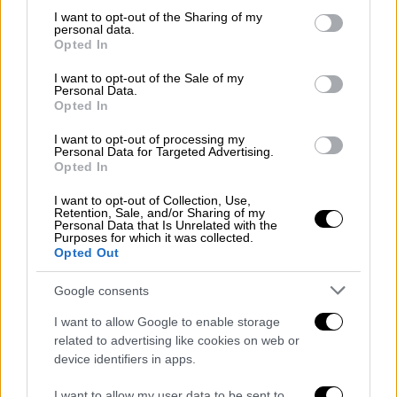
not limited to your visit or usage behaviour. You may click to
I want to opt-out of the Sharing of my
φανταζόταν σε σκηνές γυμνού. Τον ρόλο
personal data.
grant or deny consent to Google and its third-party tags to
πήρε τελικά η Κέιτ Μπέκινσεϊλ.
Opted In
use your data for below specified purposes in below Google
consent section.
I want to opt-out of the Sale of my
5. Αγνόησε τις πιέσεις του Γουάινσταϊν για
Personal Data.
σέξι εμφάνιση – και έγραψε ιστορία
Opted In
Στα MTV VMA του 1996, ο Γουάινσταϊν ήθελε
I want to opt-out of processing my
Personal Data for Targeted Advertising.
η Πάλτροου να φορέσει σέξι Gucci, όμως
Opted In
εκείνη εμφανίστηκε με κόκκινο βελούδινο
I want to opt-out of Collection, Use,
παντελόνι – εμφάνιση που έμεινε στην
Retention, Sale, and/or Sharing of my
Personal Data that Is Unrelated with the
ιστορία.
Purposes for which it was collected.
Opted Out
Google consents
I want to allow Google to enable storage
related to advertising like cookies on web or
device identifiers in apps.
video
I want to allow my user data to be sent to