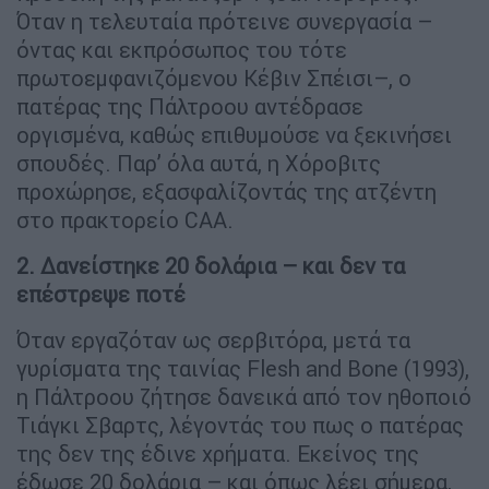
Όταν η τελευταία πρότεινε συνεργασία –
όντας και εκπρόσωπος του τότε
πρωτοεμφανιζόμενου Κέβιν Σπέισι–, ο
πατέρας της Πάλτροου αντέδρασε
οργισμένα, καθώς επιθυμούσε να ξεκινήσει
σπουδές. Παρ’ όλα αυτά, η Χόροβιτς
προχώρησε, εξασφαλίζοντάς της ατζέντη
στο πρακτορείο CAA.
2. Δανείστηκε 20 δολάρια – και δεν τα
επέστρεψε ποτέ
Όταν εργαζόταν ως σερβιτόρα, μετά τα
γυρίσματα της ταινίας Flesh and Bone (1993),
η Πάλτροου ζήτησε δανεικά από τον ηθοποιό
Τιάγκι Σβαρτς, λέγοντάς του πως ο πατέρας
της δεν της έδινε χρήματα. Εκείνος της
έδωσε 20 δολάρια – και όπως λέει σήμερα,