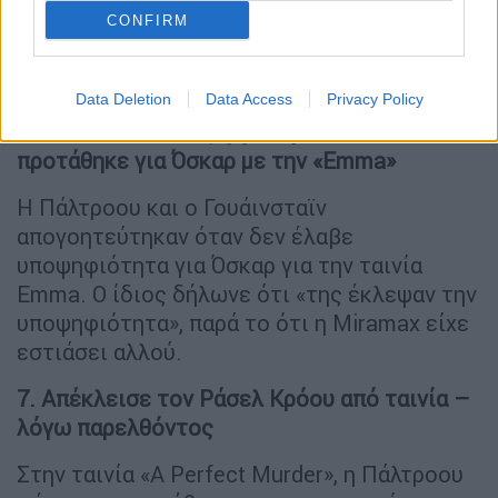
CONFIRM
Data Deletion
Data Access
Privacy Policy
6. Ο Γουάινσταϊν εξοργίστηκε όταν δεν
προτάθηκε για Όσκαρ με την «Emma»
Η Πάλτροου και ο Γουάινσταϊν
απογοητεύτηκαν όταν δεν έλαβε
υποψηφιότητα για Όσκαρ για την ταινία
Emma. Ο ίδιος δήλωνε ότι «της έκλεψαν την
υποψηφιότητα», παρά το ότι η Miramax είχε
εστιάσει αλλού.
7. Απέκλεισε τον Ράσελ Κρόου από ταινία –
λόγω παρελθόντος
Στην ταινία «A Perfect Murder», η Πάλτροου