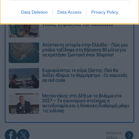
Διαβάστε ακόμη
Data Deletion
Data Access
Privacy Policy
Ξεφυλλίζοντας... τέσσερις ιστορίες για τη
γνώση, τη φύση και την τεχνολογία
Απίστευτη ιστορία στην Ελλάδα – Πώς μια
μπάλα ταξίδεψε στη θάλασσα 80 μίλια για
να κρατήσει ζωντανό έναν 30χρονο!
Κορυφώνεται το κύμα ζέστης: Πού θα
δείξει 40αρια το θερμόμετρο - Οι περιοχές
σε red code
Μητσοτάκης στη ΔΕΘ με το βλέμμα στο
2027 – Το οικονομικό στοίχημα, η
αυτοδυναμία και η δύσκολη διαδρομή μέχρι
τις κάλπες
επόμενο
άρθρο