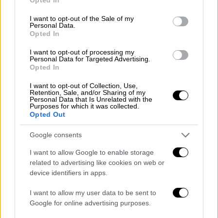
use your data for below specified purposes in below Google
Η γνωστή
influencer
φωτογραφήθηκε σε
consent section.
I want to opt-out of the Sale of my
όμορφες τοποθεσίες της Κω,
Personal Data.
Opted In
απολαμβάνοντας την παραλία, τις βόλτες
της στα γραφικά σημεία του νησιού και τα
I want to opt-out of processing my
Personal Data for Targeted Advertising.
παραδοσιακά ταβερνάκια, όπου δοκίμασε
Opted In
τοπικές γεύσεις
. Οι εμφανίσεις της
I want to opt-out of Collection, Use,
ξεχώρισαν για το καλοκαιρινό τους στυλ,
Retention, Sale, and/or Sharing of my
ενώ η ίδια έδειξε για άλλη μία φορά τον
Personal Data that Is Unrelated with the
Purposes for which it was collected.
έρωτά της για την Ελλάδα.
Opted Out
Google consents
I want to allow Google to enable storage
related to advertising like cookies on web or
device identifiers in apps.
I want to allow my user data to be sent to
Google for online advertising purposes.