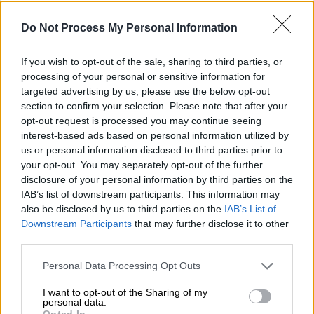
Do Not Process My Personal Information
Κιάρα Φεράνι (Copyright:Instagram)
If you wish to opt-out of the sale, sharing to third parties, or
Προσθέστε το ΕΘΝΟΣ στη Google
processing of your personal or sensitive information for
targeted advertising by us, please use the below opt-out
section to confirm your selection. Please note that after your
Η διάσημη Ιταλίδα influencer και
opt-out request is processed you may continue seeing
επιχειρηματίας
Κιάρα Φεράνι
(Chiara
interest-based ads based on personal information utilized by
Ferragni)
επέστρεψε για ακόμα μία φορά
us or personal information disclosed to third parties prior to
your opt-out. You may separately opt-out of the further
στην Ελλάδα, αυτή τη φορά για σύντομες
disclosure of your personal information by third parties on the
διακοπές στην Κω
.
IAB’s list of downstream participants. This information may
also be disclosed by us to third parties on the
IAB’s List of
Το φωτογραφικό άλμπουμ
Downstream Participants
that may further disclose it to other
third parties.
Μέσα από αναρτήσεις στον προσωπικό της
Please note that this website/app uses one or more Google
λογαριασμό στο Instagram, μοιράστηκε με
Personal Data Processing Opt Outs
services and may gather and store information including but
τους εκατομμύρια ακολούθους της
στιγμές
not limited to your visit or usage behaviour. You may click to
I want to opt-out of the Sharing of my
από τις 48 ώρες που πέρασε στο νησί
.
personal data.
grant or deny consent to Google and its third-party tags to
Opted In