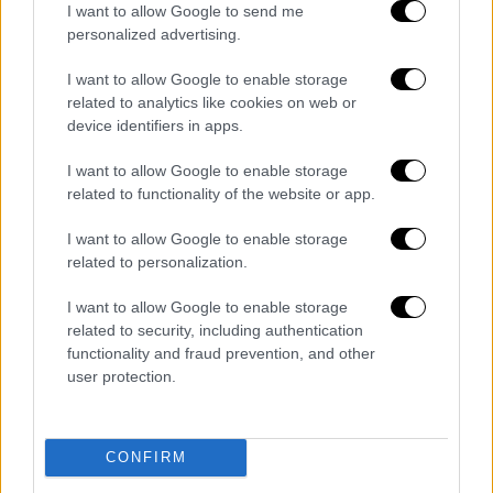
I want to allow Google to send me
personalized advertising.
I want to allow Google to enable storage
related to analytics like cookies on web or
View this post on Instagram
device identifiers in apps.
I want to allow Google to enable storage
related to functionality of the website or app.
I want to allow Google to enable storage
related to personalization.
I want to allow Google to enable storage
Η influencer, που αγαπά ιδιαίτερα τη χώρα
related to security, including authentication
μας,
επισκέπτεται την Ελλάδα από μικρή
functionality and fraud prevention, and other
user protection.
ηλικία μαζί με τις αδελφές της
. Πέρυσι,
μάλιστα, είχε περάσει τις καλοκαιρινές της
διακοπές στη Μύκονο, δείχνοντας τη διαρκή
CONFIRM
σχέση της με τα ελληνικά νησιά.