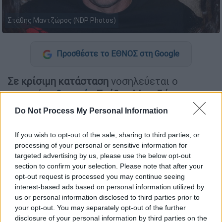
Στάθης Μαντζώρος (NDP Photos)
Προσθέστε το ΕΘΝΟΣ στη Google
Σε κρίσιμη κατάσταση
νοσηλεύεται ο
γνωστός
ηθοποιός
Στάθης Μαντζώρος
, ο
οποίος τους τελευταίους τρεις μήνες
δίνει
Do Not Process My Personal Information
μάχη για τη ζωή του διασωληνωμένος στο
νοσοκομείο Ερυθρός Σταυρός
, ύστερα από
If you wish to opt-out of the sale, sharing to third parties, or
σοβαρό
εγκεφαλικό επεισόδιο
.
processing of your personal or sensitive information for
targeted advertising by us, please use the below opt-out
section to confirm your selection. Please note that after your
ΔΙΑΒΑΣΤΕ ΕΠΙΣΗΣ
opt-out request is processed you may continue seeing
interest-based ads based on personal information utilized by
Lifestyle
|
02.09.2025 10:20
us or personal information disclosed to third parties prior to
Γιώργος Μαζωνάκης: Νέα ανάρτηση
your opt-out. You may separately opt-out of the further
disclosure of your personal information by third parties on the