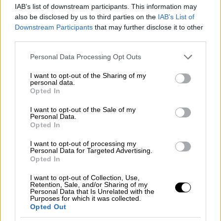
μετά την περιπέτεια στο
IAB’s list of downstream participants. This information may
Δρομοκαΐτειο - «Ανησύχησα με αυτά
also be disclosed by us to third parties on the
IAB’s List of
που λένε στα κανάλια»
Downstream Participants
that may further disclose it to other
third parties.
Please note that this website/app uses one or more Google
Personal Data Processing Opt Outs
services and may gather and store information including but
Η κατάσταση της υγείας του
not limited to your visit or usage behaviour. You may click to
I want to opt-out of the Sharing of my
personal data.
grant or deny consent to Google and its third-party tags to
Opted In
Η είδηση έγινε γνωστή πριν από λίγες
use your data for below specified purposes in below Google
consent section.
ημέρες από τον επίσης ηθοποιό Ιωάννη
I want to opt-out of the Sale of my
Personal Data.
Παπαζήση, ενώ συγκίνηση προκαλεί
η
Opted In
δημόσια έκκληση της οικογένειας του
I want to opt-out of processing my
ηθοποιού για οικονομική ενίσχυση μέσω των
Personal Data for Targeted Advertising.
social media
, ώστε να καλυφθούν τα έξοδα
Opted In
της θεραπείας και της αποκατάστασής του.
I want to opt-out of Collection, Use,
Retention, Sale, and/or Sharing of my
Personal Data that Is Unrelated with the
Μιλώντας στην εκπομπή Power Talk την
Purposes for which it was collected.
Τρίτη 2 Σεπτεμβρίου, η δημοσιογράφος
Opted Out
Τατιάνα Στεφανίδου έκανε λόγο για μια