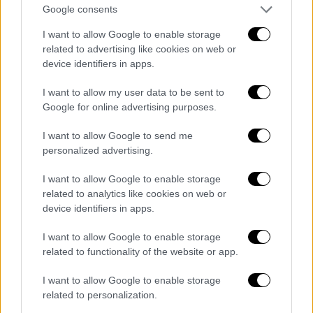
Google consents
εξαιρετικά δύσκολη κατάσταση: «
Θέλω να
κάνω μια έκκληση για βοήθεια, καθώς ένας
I want to allow Google to enable storage
related to advertising like cookies on web or
πάρα πολύ γνωστός ηθοποιός, τον έχετε δει
device identifiers in apps.
και στον Σασμό, ο Στάθης Μαντζώρος,
βρίσκεται σε δεινή θέση
».
I want to allow my user data to be sent to
Google for online advertising purposes.
I want to allow Google to send me
personalized advertising.
I want to allow Google to enable storage
related to analytics like cookies on web or
device identifiers in apps.
I want to allow Google to enable storage
related to functionality of the website or app.
I want to allow Google to enable storage
Στην ίδια εκπομπή παρενέβη και ο πατέρας
related to personalization.
του ηθοποιού, περιγράφοντας με