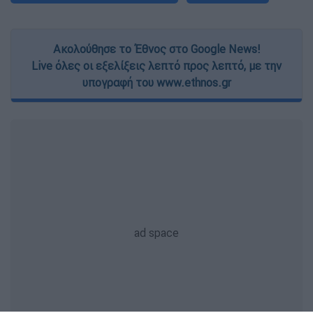
Ακολούθησε το Έθνος στο Google News!
Live όλες οι εξελίξεις λεπτό προς λεπτό, με την
υπογραφή του www.ethnos.gr