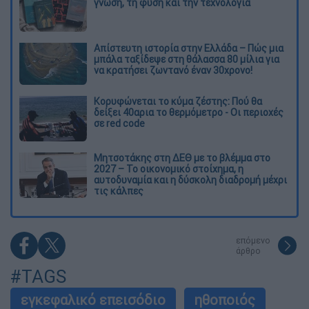
γνώση, τη φύση και την τεχνολογία
Απίστευτη ιστορία στην Ελλάδα – Πώς μια
μπάλα ταξίδεψε στη θάλασσα 80 μίλια για
να κρατήσει ζωντανό έναν 30χρονο!
Κορυφώνεται το κύμα ζέστης: Πού θα
δείξει 40αρια το θερμόμετρο - Οι περιοχές
σε red code
Μητσοτάκης στη ΔΕΘ με το βλέμμα στο
2027 – Το οικονομικό στοίχημα, η
αυτοδυναμία και η δύσκολη διαδρομή μέχρι
τις κάλπες
επόμενο
άρθρο
#TAGS
εγκεφαλικό επεισόδιο
ηθοποιός