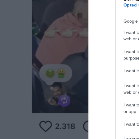
Opted 
Google 
I want t
web or d
I want t
purpose
I want 
I want t
web or d
I want t
or app.
I want t
I want t