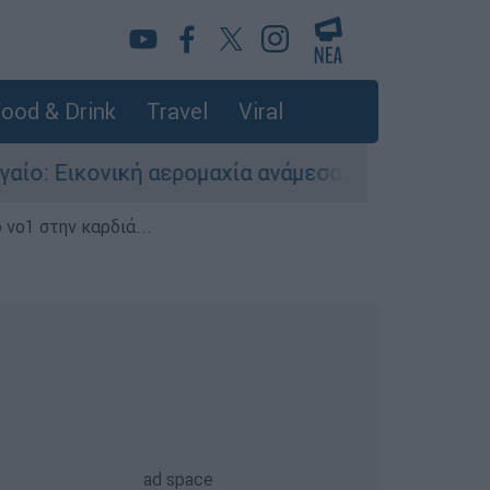
ood & Drink
Travel
Viral
κή αερομαχία ανάμεσα σε ελληνικά και τουρκικά
 νο1 στην καρδιά...