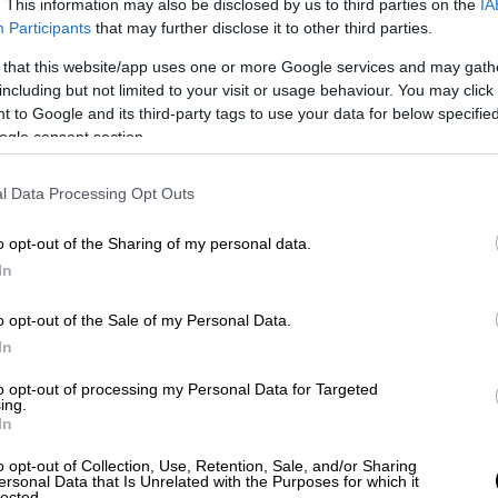
. This information may also be disclosed by us to third parties on the
IA
ρι και να γλεντάει σαν να μην τρέχει
Participants
that may further disclose it to other third parties.
αφού η αστυνομία τον έχει αφήσει
 that this website/app uses one or more Google services and may gath
including but not limited to your visit or usage behaviour. You may click 
 to Google and its third-party tags to use your data for below specifi
ogle consent section.
l Data Processing Opt Outs
o opt-out of the Sharing of my personal data.
In
o opt-out of the Sale of my Personal Data.
In
to opt-out of processing my Personal Data for Targeted
ing.
In
o opt-out of Collection, Use, Retention, Sale, and/or Sharing
ersonal Data that Is Unrelated with the Purposes for which it
lected.