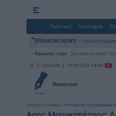
Πολιτική
Οικονομία
Ελ
 ζωή του στη σύγκρουση ελικοπτέρων
BREAKING NEWS:
Μπα
δημοφιλές τώρα:
Σου καίει το μυαλό: Το 
┋
Lifestyle
┋
19.09.2025 14:04
Newsroom
Ενότητες στο άρθρο:
📌 Η ανάρτηση που προκάλεσε τ
Αρης Μουγκοπέτρος: Δ