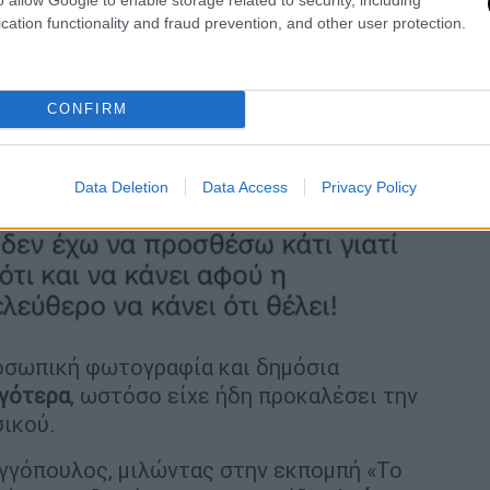
cation functionality and fraud prevention, and other user protection.
CONFIRM
Data Deletion
Data Access
Privacy Policy
ροσωπική φωτογραφία και δημόσια
ργότερα
, ωστόσο είχε ήδη προκαλέσει την
σικού.
αγγόπουλος, μιλώντας στην εκπομπή «Το