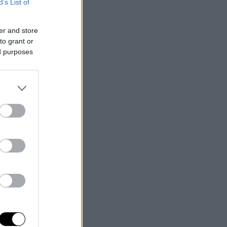
B’s List of
er and store
to grant or
ed purposes