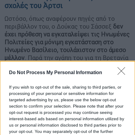
σχολές του Άρτσι
Ωστόσο, όπως αναφέρουν πηγές από το
περιβάλλον του, ο Δούκας του Σάσσεξ
δεν
έχει πρόθεση να εγκαταλείψει τις Ηνωμένες
Πολιτείες για μόνιμη εγκατάσταση στο
Ηνωμένο Βασίλειο, τουλάχιστον στο άμεσο
μέλλον
. Παρά την αγάπη του για τη Βρετανία
και την εκτίμησή του για το εκπαιδευτικό
της σύστημα, η καθημερινότητα που έχει
Do Not Process My Personal Information
χτίσει με τη
Μέγκαν Μαρκλ
(Meghan Markle)
If you wish to opt-out of the sale, sharing to third parties, or
και τα παιδιά τους στις ΗΠΑ φαίνεται να
processing of your personal or sensitive information for
παραμένει προτεραιότητα.
targeted advertising by us, please use the below opt-out
section to confirm your selection. Please note that after your
Ένα από τα πιο συζητημένα σενάρια
opt-out request is processed you may continue seeing
αφορούσε την υποτιθέμενη εγγραφή του
interest-based ads based on personal information utilized by
εξάχρονου γιου του, Άρτσι, στο Eton College
us or personal information disclosed to third parties prior to
your opt-out. You may separately opt-out of the further
– το περίφημο βρετανικό οικοτροφείο
από