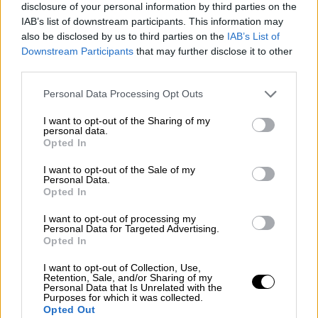
disclosure of your personal information by third parties on the
το οποίο αποφοίτησαν τόσο ο πρίγκιπας
IAB’s list of downstream participants. This information may
Χάρι όσο και ο πρίγκιπας Γουίλιαμ.
also be disclosed by us to third parties on the
IAB’s List of
Downstream Participants
that may further disclose it to other
Ωστόσο, στενός φίλος του Χάρι διέψευσε
third parties.
τις φήμες μέσω του περιοδικού HELLO!,
Please note that this website/app uses one or more Google
Personal Data Processing Opt Outs
τονίζοντας ότι
θα ήταν «πολύ έκπληκτοι» αν
services and may gather and store information including but
ο Δούκας και η Δούκισσα του Σάσσεξ
not limited to your visit or usage behaviour. You may click to
I want to opt-out of the Sharing of my
personal data.
επέλεγαν να στείλουν τα παιδιά τους σε
grant or deny consent to Google and its third-party tags to
Opted In
use your data for below specified purposes in below Google
οικοτροφείο
– πόσο μάλλον στο Ηνωμένο
consent section.
I want to opt-out of the Sale of my
Βασίλειο. Όπως σημείωσε, κάτι τέτοιο δεν
Personal Data.
βρίσκεται καν στα σχέδιά τους αυτή τη
Opted In
στιγμή.
I want to opt-out of processing my
Personal Data for Targeted Advertising.
Την ίδια ώρα, το Eton
φέρεται να είναι μία
Opted In
από τις πιθανές επιλογές για τον πρίγκιπα
I want to opt-out of Collection, Use,
Τζορτζ, 12 ετών, ο οποίος ενδέχεται να
Retention, Sale, and/or Sharing of my
Personal Data that Is Unrelated with the
μετακινηθεί από το προπαρασκευαστικό
Purposes for which it was collected.
Opted Out
σχολείο Lambrook το επόμενο έτος
.