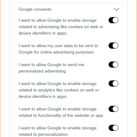
Google consents
Prince Harry 'rules out permanent
return to the UK' after clarifying his
I want to allow Google to enable storage
related to advertising like cookies on web or
stance on Prince
device identifiers in apps.
Archie
https://t.co/dbF1gpJ831
I want to allow my user data to be sent to
— GB News (@GBNEWS)
September
Google for online advertising purposes.
23, 2025
I want to allow Google to send me
Το Eton College διαδραμάτισε
σημαντικό
personalized advertising.
ρόλο στην εφηβεία του πρίγκιπα Χάρι, αν και
I want to allow Google to enable storage
οι αναμνήσεις του είναι ανάμεικτες
. Στο
related to analytics like cookies on web or
βιβλίο του Spare, αλλά και σε παλαιότερες
device identifiers in apps.
συνεντεύξεις, περιγράφει στιγμές
I want to allow Google to enable storage
απομόνωσης και δυσκολίας προσαρμογής.
related to functionality of the website or app.
Σε συζήτηση με τον Άντερσον Κούπερ το
I want to allow Google to enable storage
2023, αποκάλυψε ότι όταν πρωτοξεκίνησε
related to personalization.