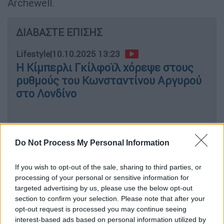
Archewell.
ΔΙΑΒΑΣΤΕ ΕΠΙΣΗΣ
Lifestyle
|
10.10.2025 13:23
Η Κίμπερλι Γκίλφοϊλ χόρεψε στους
ρυθμούς του Κωνσταντίνου Αργυρού
στο Λονδίνο
Το σπουδαίο έργο για τα παιδιά
Do Not Process My Personal Information
Κατά τη διάρκεια της ομιλίας της η Μέγκαν
If you wish to opt-out of the sale, sharing to third parties, or
Μαρκλ εξέφρασε ανοιχτά τους φόβους της
processing of your personal or sensitive information for
targeted advertising by us, please use the below opt-out
για το μέλλον των παιδιών της στην
section to confirm your selection. Please note that after your
ψηφιακή εποχή.
opt-out request is processed you may continue seeing
interest-based ads based on personal information utilized by