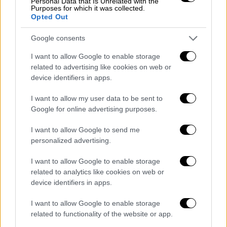
Personal Data that Is Unrelated with the
Purposes for which it was collected.
— Sky News (@SkyNews)
October 10,
Opted Out
2025
Google consents
Από την πλευρά του, ο πρίγκιπας Χάρι
I want to allow Google to enable storage
δήλωσε πώς η πρωτοβουλία του ιδρύματος
related to advertising like cookies on web or
Archewell, «The Parents Network»,
device identifiers in apps.
υποστηρίζει οικογένειες που έχουν
επηρεαστεί αρνητικά από το διαδίκτυο και
I want to allow my user data to be sent to
Google for online advertising purposes.
τα μέσα κοινωνικής δικτύωσης
. «Αυτή είναι
μια κομβική στιγμή στη συλλογική μας
I want to allow Google to send me
αποστολή να προστατεύσουμε τα παιδιά και
personalized advertising.
να υποστηρίξουμε τις οικογένειες στη
I want to allow Google to enable storage
ψηφιακή εποχή» επισήμανε.
related to analytics like cookies on web or
device identifiers in apps.
Οι ομιλίες του ζευγαριού α
νέδειξαν την
προσωπική σύνδεση που έχουν με τον αγώνα
I want to allow Google to enable storage
για την προστασία των παιδιών στο
related to functionality of the website or app.
διαδίκτυο, τονίζοντας πώς η γονική τους