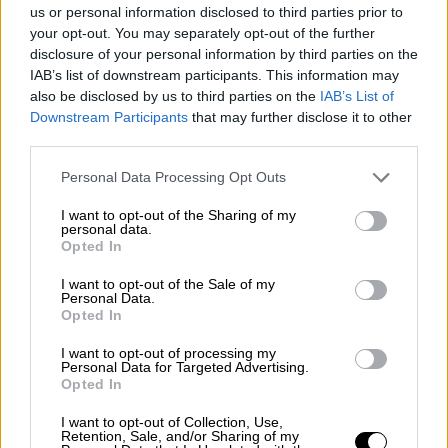
«Τα παιδιά μας, ο 'Αρτσι και η Λίλι, είναι
us or personal information disclosed to third parties prior to
μόλις έξι και τεσσάρων ετών.
Ευτυχώς είναι
your opt-out. You may separately opt-out of the further
ακόμα πολύ μικρά για τα μέσα κοινωνικής
disclosure of your personal information by third parties on the
δικτύωσης, αλλά ξέρουμε ότι αυτή η μέρα
IAB’s list of downstream participants. This information may
also be disclosed by us to third parties on the
IAB’s List of
πλησιάζει
», ανέφερε η δούκισσα του Σάσεξ
Downstream Participants
that may further disclose it to other
και συνέχισε: «Όπως τόσοι πολλοί γονείς,
third parties.
σκεφτόμαστε συνεχώς πώς να
Please note that this website/app uses one or more Google
Personal Data Processing Opt Outs
αξιοποιήσουμε τα οφέλη της τεχνολογίας,
services and may gather and store information including but
προστατεύοντας ταυτόχρονα τα παιδιά μας
not limited to your visit or usage behaviour. You may click to
I want to opt-out of the Sharing of my
personal data.
από τους κινδύνους της. Και αυτή η
grant or deny consent to Google and its third-party tags to
Opted In
αισιόδοξη πρόθεση γίνεται γρήγορα
use your data for below specified purposes in below Google
consent section.
αδύνατη».
I want to opt-out of the Sale of my
Personal Data.
Opted In
The Duke and Duchess of Sussex
I want to opt-out of processing my
Personal Data for Targeted Advertising.
have been named Humanitarians of
Opted In
the Year for their charity
I want to opt-out of Collection, Use,
work
https://t.co/XjLsTgpush
Retention, Sale, and/or Sharing of my