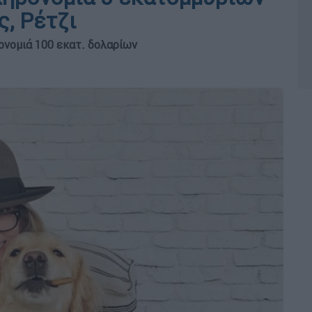
, Ρέτζι
ονομιά 100 εκατ. δολαρίων