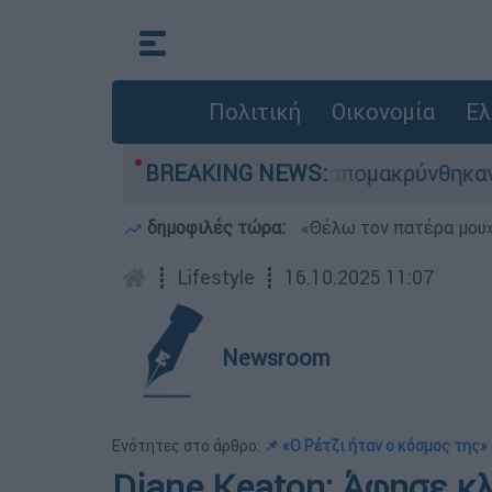
Πολιτική
Οικονομία
Ελ
ωσης - 254 πολίτες απομακρύνθηκαν διά θαλάσσ
BREAKING NEWS:
δημοφιλές τώρα:
«Θέλω τον πατέρα μου»:
┋
Lifestyle
┋
16.10.2025 11:07
Newsroom
Ενότητες στο άρθρο:
📌 «Ο Ρέτζι ήταν ο κόσμος της»
Diane Keaton: Άφησε κ