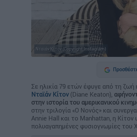
Νταϊάν Κίτον (Copyright:Instagram)
Προσθέστε
Σε ηλικία 79 ετών έφυγε από τη ζωή
Νταϊάν Κίτον
(Diane Keaton),
αφήνοντ
στην ιστορία του αμερικανικού κινη
στην τριλογία «Ο Νονός» και συνεργα
Annie Hall και το Manhattan, η Κίτον
πολυαγαπημένες φυσιογνωμίες του Χ