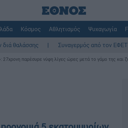
λάδα
Κόσμος
Αθλητισμός
Ψυχαγωγία
F
ης
Συναγερμός από τον ΕΦΕΤ: Ανακαλείτα
 27χρονη παρέσυρε νύφη λίγες ώρες μετά το γάμο της και ζη
ληρονομιά 5 εκατομμυρίων