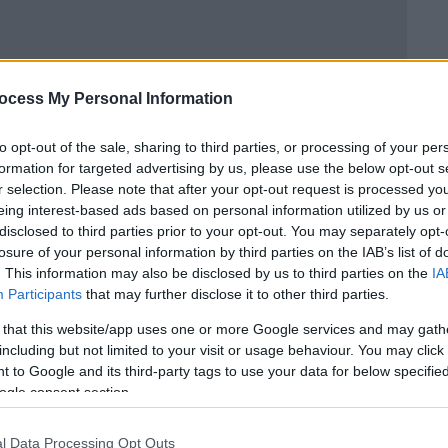
ctoria's Secret - Η Μπέλα Χαντίντ
ocess My Personal Information
ρέλα
to opt-out of the sale, sharing to third parties, or processing of your per
formation for targeted advertising by us, please use the below opt-out s
r selection. Please note that after your opt-out request is processed y
eing interest-based ads based on personal information utilized by us or
»
disclosed to third parties prior to your opt-out. You may separately opt-
losure of your personal information by third parties on the IAB’s list of
αρ Α’ Γυναικείου Ρόλου,
άφησε την
. This information may also be disclosed by us to third parties on the
IA
αρίων στα δύο της παιδιά, όμως μια
Participants
that may further disclose it to other third parties.
ξε ιδιαίτερα την προσοχή
: το ποσό των 5
 that this website/app uses one or more Google services and may gath
ον σκύλο της, Ρέτζι, ένα αγαπημένο
including but not limited to your visit or usage behaviour. You may click 
αναπτύξει ιδιαίτερο δεσμό.
 to Google and its third-party tags to use your data for below specifi
ogle consent section.
up Reggie until the very end – and made
she was gone.
l Data Processing Opt Outs