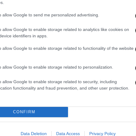
s.
to allow Google to send me personalized advertising.
o allow Google to enable storage related to analytics like cookies on
evice identifiers in apps.
o allow Google to enable storage related to functionality of the website
ram
o allow Google to enable storage related to personalization.
o allow Google to enable storage related to security, including
cation functionality and fraud prevention, and other user protection.
CONFIRM
υ σκύλου της
θα καλύψει το σύνολο των
Data Deletion
Data Access
Privacy Policy