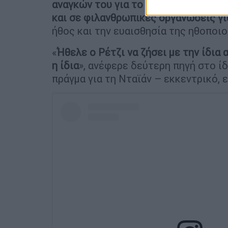
αναγκών του για το υπόλοιπο της ζω
και σε φιλανθρωπικές οργανώσεις γι
ήθος και την ευαισθησία της ηθοποιο
«
Ήθελε ο Ρέτζι να ζήσει με την ίδια 
η ίδια
», ανέφερε δεύτερη πηγή στο ίδ
πράγμα για τη Νταϊάν – εκκεντρικό, ε