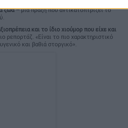
ής του, ενώ μέρος του ποσού θα διατεθεί
α ζώα
– μια πράξη που αντικατοπτρίζει το
ύ.
αξιοπρέπεια και το ίδιο χιούμορ που είχε και
ιο ρεπορτάζ. «Είναι το πιο χαρακτηριστικό
υγενικό και βαθιά στοργικό».