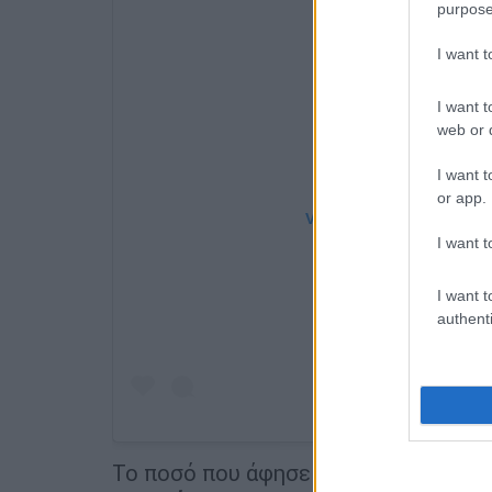
purpose
I want 
I want t
web or d
I want t
or app.
View this post on Instag
I want t
I want t
authenti
Το ποσό που άφησε στη φροντίδα το