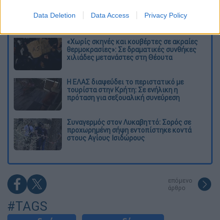
Kadebostany στο ethnos.gr: «Κάποτε
πίστευα ότι το να είσαι outsider ήταν
Data Deletion
Data Access
Privacy Policy
αδυναμία, τώρα το βλέπω ως δύναμη»
«Χωρίς σκηνές και κουβέρτες σε ακραίες
θερμοκρασίες»: Σε δραματικές συνθήκες
χιλιάδες μετανάστες στη Θέουτα
Η ΕΛΑΣ διαψεύδει το περιστατικό με
τουρίστα στην Κρήτη: Σε ενήλικη η
πρόταση για σεξουαλική συνεύρεση
Συναγερμός στον Λυκαβηττό: Σορός σε
προχωρημένη σήψη εντοπίστηκε κοντά
στους Αγίους Ισιδώρους
επόμενο
άρθρο
#TAGS