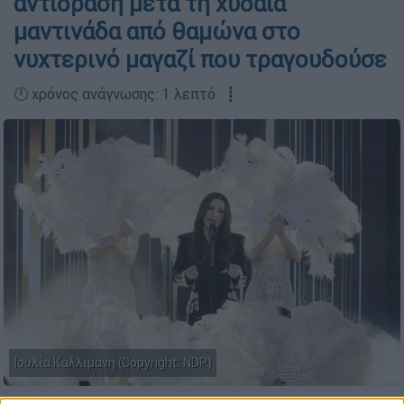
αντίδραση μετά τη χυδαία
μαντινάδα από θαμώνα στο
νυχτερινό μαγαζί που τραγουδούσε
🕛 χρόνος ανάγνωσης: 1 λεπτό ┋
Ιουλία Καλλιμάνη (Copyright: NDP)