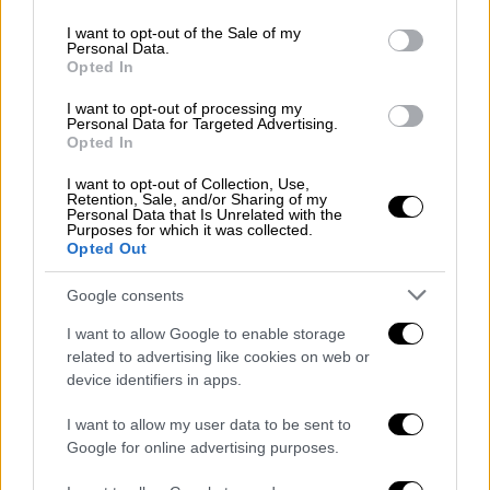
use your data for below specified purposes in below Google
consent section.
Lifestyle
|
27.10.2025 15:56
I want to opt-out of the Sale of my
Personal Data.
Ο Κώστας Δόξας κατέθεσε μήνυση
Opted In
κατά της πρώην συζύγου του επειδή
I want to opt-out of processing my
η κόρη τους δε φορούσε κράνος
Personal Data for Targeted Advertising.
Opted In
I want to opt-out of Collection, Use,
Retention, Sale, and/or Sharing of my
Personal Data that Is Unrelated with the
Η ίδια, ωστόσο,
αντέδρασε με χαμόγελο και
Purposes for which it was collected.
Opted Out
ψυχραιμία
, αποφεύγοντας να δώσει συνέχεια
στο θέμα. «Είμαι μια χαρά, ψυχούλα μου!
Google consents
Αύριο ταξιδεύω για την Κω. Όλα είναι καλά,
I want to allow Google to enable storage
καλύτερα δεν γίνεται! Δεν υπάρχει "γιατί",
related to advertising like cookies on web or
όλα τέλεια, Γρηγόρη μου. Σε αγαπώ πολύ —
device identifiers in apps.
μόνο από σένα δέχομαι μαντινάδα!» δήλωσε
με χιούμορ στην κάμερα του ΑΝΤ1.
I want to allow my user data to be sent to
Google for online advertising purposes.