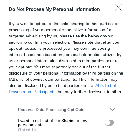
Προσθέστε το ΕΘΝΟΣ στη Google
Do Not Process My Personal Information
Η κάμερα της εκπομπής «Πρωινό» συνάντησε
If you wish to opt-out of the sale, sharing to third parties, or
την
Ιουλία Καλλιμάνη
στο
αεροδρόμιο
processing of your personal or sensitive information for
targeted advertising by us, please use the below opt-out
«Ελευθέριος Βενιζέλος», λίγο πριν
section to confirm your selection. Please note that after your
αναχωρήσει για την επόμενη επαγγελματική
opt-out request is processed you may continue seeing
της εμφάνιση.
interest-based ads based on personal information utilized by
us or personal information disclosed to third parties prior to
Ο δημοσιογράφος, αντιλαμβανόμενος την
your opt-out. You may separately opt-out of the further
παρουσία της, δεν έχασε την ευκαιρία να τη
disclosure of your personal information by third parties on the
IAB’s list of downstream participants. This information may
ρωτήσει για το πρόσφατο περιστατικό που
also be disclosed by us to third parties on the
IAB’s List of
είχε απασχολήσει τα μέσα, ύστερα από
Downstream Participants
that may further disclose it to other
ένταση που δημιουργήθηκε σε
νυχτερινό
third parties.
κέντρο του Βόλου
, όπου η
τραγουδίστρια
Please note that this website/app uses one or more Google
Personal Data Processing Opt Outs
εμφανιζόταν.
services and may gather and store information including but
not limited to your visit or usage behaviour. You may click to
I want to opt-out of the Sharing of my
personal data.
grant or deny consent to Google and its third-party tags to
ΔΙΑΒΑΣΤΕ ΕΠΙΣΗΣ
Opted In