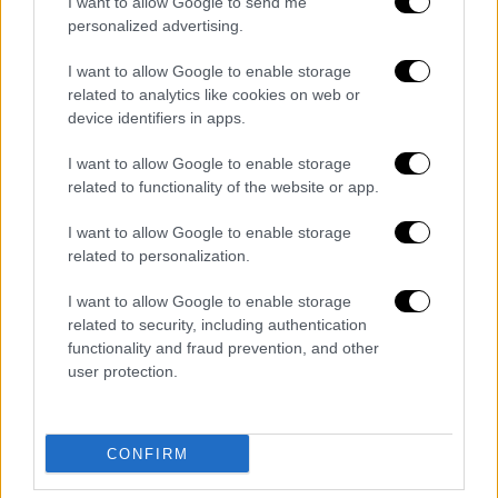
I want to allow Google to send me
personalized advertising.
I want to allow Google to enable storage
related to analytics like cookies on web or
device identifiers in apps.
I want to allow Google to enable storage
related to functionality of the website or app.
I want to allow Google to enable storage
related to personalization.
Να θυμίσουμε πως το συμβάν που
προηγήθηκε είχε σημειωθεί όταν ένας
I want to allow Google to enable storage
θαμώνας επιχείρησε να τραγουδήσει μια
related to security, including authentication
μαντινάδα
με προσβλητικούς στίχους
,
functionality and fraud prevention, and other
user protection.
προκαλώντας την έντονη αντίδραση της
Ιουλίας Καλλιμάνη πάνω στη σκηνή.
Διαβάστε ακόμη
CONFIRM