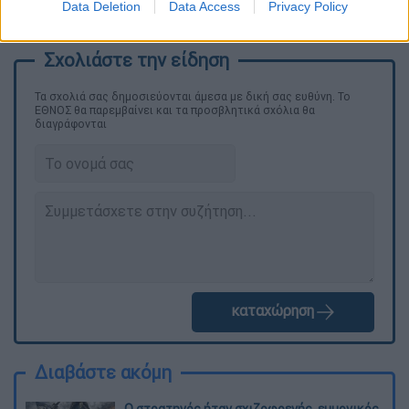
Data Deletion
Data Access
Privacy Policy
την ολοκλήρωση της ποινής των 50 μηνών
.
Τα σχολιά σας δημοσιεύονται άμεσα με δική σας ευθύνη. Το
ΕΘΝΟΣ θα παρεμβαίνει και τα προσβλητικά σχόλια θα
διαγράφονται
καταχώρηση
Διαβάστε ακόμη
O στρατηγός ήταν σχιζοφρενής, εμμονικός,