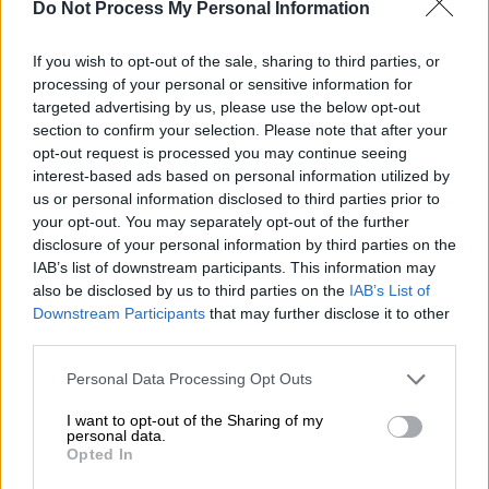
Ο πρίγκιπας Άντριου ετοιμάζεται να
Do Not Process My Personal Information
μετακομίσει μόνιμα στο Άμπου
Ντάμπι μετά την αφαίρεση τίτλων
If you wish to opt-out of the sale, sharing to third parties, or
processing of your personal or sensitive information for
targeted advertising by us, please use the below opt-out
section to confirm your selection. Please note that after your
opt-out request is processed you may continue seeing
Η απόφαση του δικαστηρίου
interest-based ads based on personal information utilized by
us or personal information disclosed to third parties prior to
Η δικαστής του Εφετείου των ΗΠΑ, Μπεθ
your opt-out. You may separately opt-out of the further
Ρόμπινσον, ενέκρινε τη Δευτέρα 3
disclosure of your personal information by third parties on the
Νοεμβρίου 2025 το αίτημα της νομικής
IAB’s list of downstream participants. This information may
also be disclosed by us to third parties on the
IAB’s List of
ομάδας του ράπερ, καθορίζοντας
Downstream Participants
that may further disclose it to other
συγκεκριμένο χρονοδιάγραμμα.
Η κύρια
third parties.
αγόρευση και το συνοδευτικό υλικό θα
Please note that this website/app uses one or more Google
κατατεθούν έως τις 23 Δεκεμβρίου 2025, η
Personal Data Processing Opt Outs
services and may gather and store information including but
αγόρευση της κυβέρνησης έως τις 20
not limited to your visit or usage behaviour. You may click to
I want to opt-out of the Sharing of my
Φεβρουαρίου 2026, η ανταπάντηση του
personal data.
grant or deny consent to Google and its third-party tags to
Opted In
εφεσείοντος έως τις 13 Μαρτίου 2026, ενώ
use your data for below specified purposes in below Google
consent section.