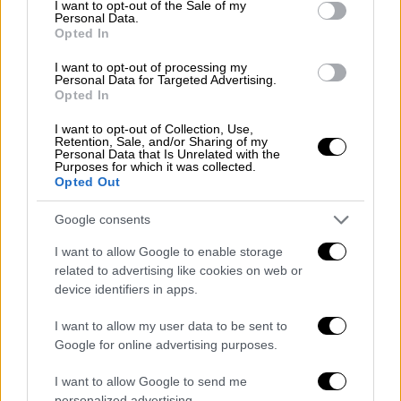
η προφορική ακρόαση ορίστηκε για τον
I want to opt-out of the Sale of my
Personal Data.
Απρίλιο του 2026
.
Opted In
Ο Κομπς έχει προγραμματισμένη
I want to opt-out of processing my
Personal Data for Targeted Advertising.
αποφυλάκιση για τις 8 Μαΐου 2028, όμως
η
Opted In
επίσπευση της εκδίκασης της έφεσης
I want to opt-out of Collection, Use,
δημιουργεί ρεαλιστική πιθανότητα να
Retention, Sale, and/or Sharing of my
Personal Data that Is Unrelated with the
μειωθεί η ποινή του
. Επιπλέον, η μεταφορά
Purposes for which it was collected.
του σε σωφρονιστικό κατάστημα χαμηλής
Opted Out
ασφάλειας στο Νιου Τζέρσεϊ, στις 30
Google consents
Οκτωβρίου 2025, ενδέχεται να συντελέσει
σε ευνοϊκή μεταχείριση, εφόσον επιδείξει
I want to allow Google to enable storage
related to advertising like cookies on web or
υποδειγματική συμπεριφορά και
device identifiers in apps.
συμμετάσχει σε προγράμματα απεξάρτησης
και διαχείρισης θυμού.
I want to allow my user data to be sent to
Google for online advertising purposes.
Diddy's Appeal Trial Expected To
I want to allow Google to send me
personalized advertising.