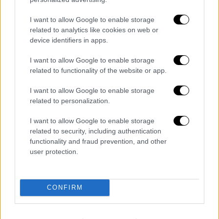
Begin In April 2026
https://t.co/Q0sNdb1y6O
I want to allow Google to enable storage
related to analytics like cookies on web or
— The Blast (@TheBlastNews)
device identifiers in apps.
November 3, 2025
I want to allow Google to enable storage
Ο δικαστής Αρούν Σουμπραμανιάν
είχε
related to functionality of the website or app.
επιβάλει στον Κομπς, πέρα από την ποινή
I want to allow Google to enable storage
φυλάκισης, πρόστιμο 500.000 δολαρίων - το
related to personalization.
ανώτατο δυνατό - και πενταετή επιτήρηση
μετά την αποφυλάκισή του
. Η καταδίκη
I want to allow Google to enable storage
ακολούθησε την ετυμηγορία των ενόρκων
related to security, including authentication
functionality and fraud prevention, and other
στις 2 Ιουλίου 2025 στη Νέα Υόρκη, που τον
user protection.
έκριναν ένοχο για δύο κατηγορίες
«μεταφοράς για σκοπούς πορνείας».
CONFIRM
Η επίσπευση της εκδίκασης της έφεσης
δίνει στον Κομπς την ευκαιρία
να
διεκδικήσει μείωση της ποινής του πριν από