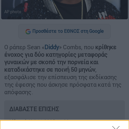
AP photo
Προσθέστε το ΕΘΝΟΣ στη Google
Ο ράπερ Sean «
Diddy
» Combs, που
κρίθηκε
ένοχος για δύο κατηγορίες μεταφοράς
γυναικών με σκοπό την πορνεία και
καταδικάστηκε σε ποινή 50 μηνών
,
εξασφάλισε την επίσπευση της εκδίκασης
της έφεσης που άσκησε πρόσφατα κατά της
απόφασης.
ΔΙΑΒΑΣΤΕ ΕΠΙΣΗΣ
Lifestyle
|
04.11.2025 11:03