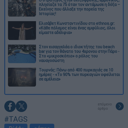
πλησίαζε τα 75 όταν τον αντάμωσε η δόξα –
Εκείνος που άλλαξε την πορεία της
Ιστορίας!
Ελισάβετ Κωνσταντινίδου στο ethnos.gr:
«Κάθε πόλεμος είναι ένας εμφύλιος, όλοι
είμαστε αδέλφια»
Στον εισαγγελέα ο ιδιοκτήτης του beach
bar για τον θάνατο του 4χρονου στην Πάρο -
Στο «μικροσκόπιο» ο ρόλος του
ναυαγοσώστη
Τουρνάς: Πάνω από 400 πυρκαγιές σε 10
ημέρες - «Το 90% των πυρκαγιών οφείλεται
σε αμέλεια»
επόμενο
άρθρο
#TAGS