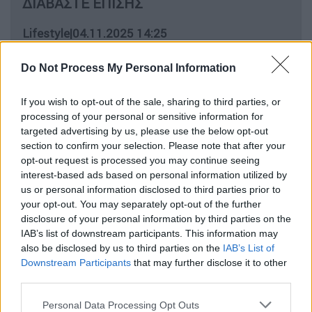
ΔΙΑΒΑΣΤΕ ΕΠΙΣΗΣ
Lifestyle
|
04.11.2025 14:25
Η Κιμ Καρντάσιαν απέτυχε στις
δικηγορικές εξετάσεις επειδή
Do Not Process My Personal Information
συμβουλεύτηκε το... Chat GPT
If you wish to opt-out of the sale, sharing to third parties, or
processing of your personal or sensitive information for
targeted advertising by us, please use the below opt-out
section to confirm your selection. Please note that after your
«Ήταν πάντα φιλικό»
opt-out request is processed you may continue seeing
interest-based ads based on personal information utilized by
Σύμφωνα με δημοσίευμα της Page Six, πηγή
us or personal information disclosed to third parties prior to
κοντά στο ζευγάρι αποκάλυψε πως «
έχουν
your opt-out. You may separately opt-out of the further
disclosure of your personal information by third parties on the
βγει μερικές φορές στο Λονδίνο. Είναι πολύ
IAB’s list of downstream participants. This information may
αρχή ακόμα, αλλά έχουν πολλή χημεία και
also be disclosed by us to third parties on the
IAB’s List of
υπάρχει ξεκάθαρη σπίθα ανάμεσά τους
».
Downstream Participants
that may further disclose it to other
Όπως αναφέρεται, «έχουν πολλά κοινά και ο
third parties.
Κρις Μάρτιν είναι σίγουρα ο τύπος της.
Please note that this website/app uses one or more Google
Personal Data Processing Opt Outs