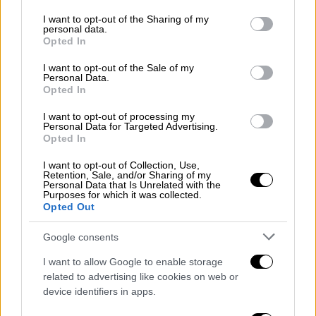
Δέθηκαν μέσα από την κοινή τους βρετανική
services and may gather and store information including but
καταγωγή και την αγάπη τους για τη
not limited to your visit or usage behaviour. You may click to
I want to opt-out of the Sharing of my
personal data.
grant or deny consent to Google and its third-party tags to
μουσική».
Opted In
use your data for below specified purposes in below Google
consent section.
Η ίδια πηγή σημείωσε ότι οι δυο τους
είχαν
I want to opt-out of the Sale of my
Personal Data.
«γνωριστεί φευγαλέα πριν από χρόνια», όταν
Opted In
η Τέρνερ ήταν ακόμη παντρεμένη με τον Τζο
I want to opt-out of processing my
Τζόνας, μέσω κοινών φίλων στη μουσική
Personal Data for Targeted Advertising.
βιομηχανία.
«Ήταν πάντα φιλικό», τονίζεται.
Opted In
«Η Σόφι πάντα θαύμαζε τον Κρις και ήταν
I want to opt-out of Collection, Use,
μεγάλη θαυμάστρια τόσο του ίδιου όσο και
Retention, Sale, and/or Sharing of my
Personal Data that Is Unrelated with the
της μουσικής του, πολύ πριν γνωριστούν».
Purposes for which it was collected.
Opted Out
Μάλιστα, «είχε αστειευτεί ότι είχε ένα
μικρό κόλλημα μαζί του — οπότε είναι
Google consents
αστείο και λίγο σουρεαλιστικό που τελικά
I want to allow Google to enable storage
συνδέθηκαν ρομαντικά στην πραγματική
related to advertising like cookies on web or
ζωή».
device identifiers in apps.