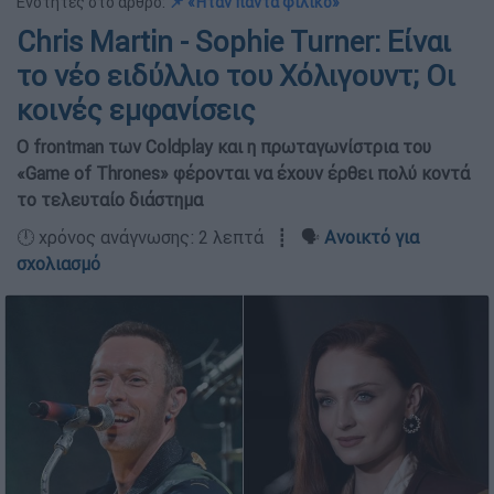
Ενότητες στο άρθρο:
📌 «Ήταν πάντα φιλικό»
Chris Martin - Sophie Turner: Είναι
το νέο ειδύλλιο του Χόλιγουντ; Οι
κοινές εμφανίσεις
Ο frontman των Coldplay και η πρωταγωνίστρια του
«Game of Thrones» φέρονται να έχουν έρθει πολύ κοντά
το τελευταίο διάστημα
🕛 χρόνος ανάγνωσης: 2 λεπτά ┋ 🗣️
Ανοικτό για
σχολιασμό