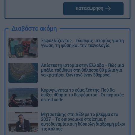
καταχώρηση
Διαβάστε ακόμη
Ξεφυλλίζοντας... τέσσερις ιστορίες για τη
γνώση, τη φύση και την τεχνολογία
Απίστευτη ιστορία στην Ελλάδα – Πώς μια
μπάλα ταξίδεψε στη θάλασσα 80 μίλια για
να κρατήσει ζωντανό έναν 30χρονο!
Κορυφώνεται το κύμα ζέστης: Πού θα
δείξει 40αρια το θερμόμετρο - Οι περιοχές
σε red code
Μητσοτάκης στη ΔΕΘ με το βλέμμα στο
2027 – Το οικονομικό στοίχημα, η
αυτοδυναμία και η δύσκολη διαδρομή μέχρι
τις κάλπες