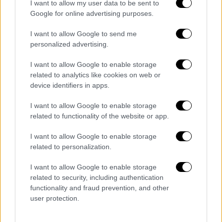
Chris Martin, 48, and Sophie Turner,
I want to allow my user data to be sent to
Google for online advertising purposes.
29, have reportedly gone on multiple
dates: ‘There’s a definite spark’
I want to allow Google to send me
https://t.co/A3HZ36zcwF
personalized advertising.
pic.twitter.com/qFhbzheTIh
I want to allow Google to enable storage
— Page Six (@PageSix)
November 4,
related to analytics like cookies on web or
device identifiers in apps.
2025
I want to allow Google to enable storage
Η πρωταγωνίστρια του Game of Thrones
related to functionality of the website or app.
φέρεται να έβαλε τέλος στη σχέση της με
τον Πέρεγκριν Πίρσον στα τέλη
I want to allow Google to enable storage
related to personalization.
Σεπτεμβρίου
, ύστερα από δύο χρόνια on-off
σχέσης, με τον χωρισμό να ακολουθεί μετά
I want to allow Google to enable storage
από έντονους καβγάδες.
related to security, including authentication
functionality and fraud prevention, and other
Ο frontman των
Coldplay
, από την άλλη,
user protection.
χώρισε οριστικά από την Ντακότα Τζόνσον