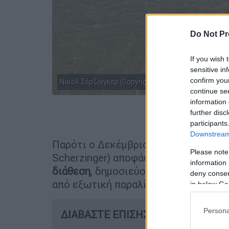
Do Not Pr
If you wish 
sensitive in
confirm you
Νικόλ Σέρζινγκερ (Copyright:Instagram)
continue se
information 
further disc
Προσθέστε
participants
Downstream 
Παρότι ο Δεκέμβριος βρίσκεται προ
Please note
Scherzinger) αποφάσισε να μεταφέρε
information 
διάθεση
, δημοσιεύοντας στο Instagr
deny consent
από εξωτική παραλία.
in below Go
Persona
ΔΙΑΒΑΣΤΕ ΕΠΙΣΗΣ