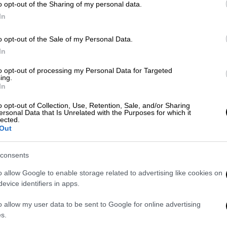
o opt-out of the Sharing of my personal data.
In
αμβάνω την παρέα των ανδρών, ναι»
o opt-out of the Sale of my Personal Data.
In
to opt-out of processing my Personal Data for Targeted
ing.
In
 αυτοπεποίθηση φορώντας ένα λευκό
o opt-out of Collection, Use, Retention, Sale, and/or Sharing
υ ανέδειξαν τη φυσική της κατάσταση και το
ersonal Data that Is Unrelated with the Purposes for which it
lected.
Out
consents
o allow Google to enable storage related to advertising like cookies on
evice identifiers in apps.
o allow my user data to be sent to Google for online advertising
s.