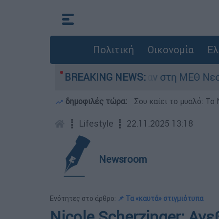
Πολιτική
Οικονομία
Ελ
ς 8 ημερών - Νοσηλευόταν στη ΜΕΘ Νεογνών
BREAKING NEWS:
δημοφιλές τώρα:
Σου καίει το μυαλό: Το 
┋
Lifestyle
┋
22.11.2025 13:18
Newsroom
Ενότητες στο άρθρο:
📌 Τα «καυτά» στιγμιότυπα
Nicole Scherzinger: Αν