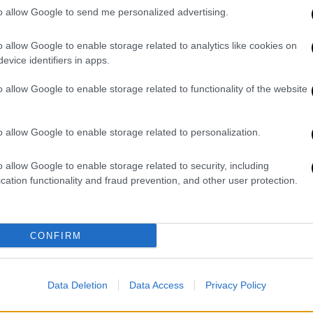
to allow Google to send me personalized advertising.
o allow Google to enable storage related to analytics like cookies on
evice identifiers in apps.
o allow Google to enable storage related to functionality of the website
ram
o allow Google to enable storage related to personalization.
o allow Google to enable storage related to security, including
cation functionality and fraud prevention, and other user protection.
CONFIRM
α μου πράγματα
», έγραψε στη λεζάντα της
 στιγμιότυπα που ενθουσίασαν τους
Data Deletion
Data Access
Privacy Policy