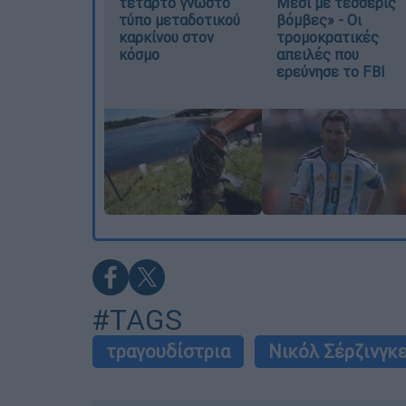
τέταρτο γνωστό
Μέσι με τέσσερις
τύπο μεταδοτικού
βόμβες» - Οι
καρκίνου στον
τρομοκρατικές
κόσμο
απειλές που
ερεύνησε το FBI
#TAGS
τραγουδίστρια
Νικόλ Σέρζινγκ