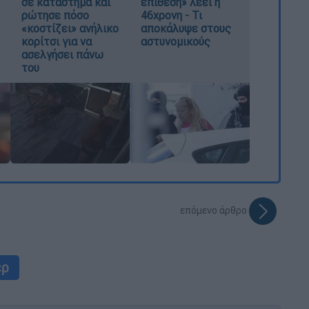
σε κατάστημα και
επίθεση» λέει η
ρώτησε πόσο
46χρονη - Τι
«κοστίζει» ανήλικο
αποκάλυψε στους
κορίτσι για να
αστυνομικούς
ασελγήσει πάνω
του
επόμενο άρθρο
ερ