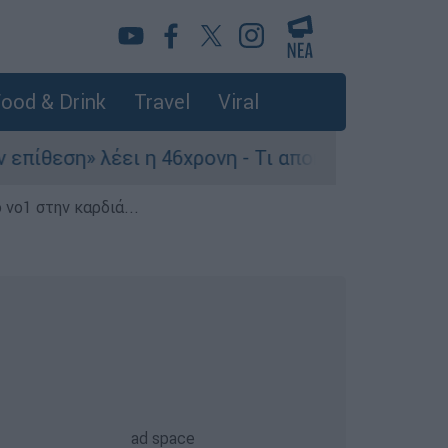
ood & Drink
Travel
Viral
η» λέει η 46χρονη - Τι αποκάλυψε στους αστυνομ
 νο1 στην καρδιά...