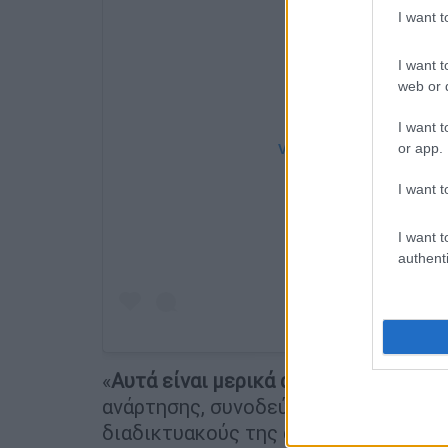
I want 
I want t
web or d
I want t
or app.
View this post on Instag
I want t
I want t
authenti
«
Αυτά είναι μερικά από τα αγαπημέν
ανάρτησης, συνοδεύοντας το post με
διαδικτυακούς της ακόλουθους.