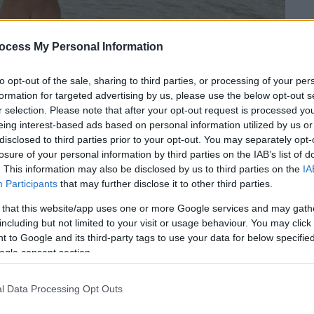
ocess My Personal Information
to opt-out of the sale, sharing to third parties, or processing of your per
formation for targeted advertising by us, please use the below opt-out s
r selection. Please note that after your opt-out request is processed y
eing interest-based ads based on personal information utilized by us or
disclosed to third parties prior to your opt-out. You may separately opt-
losure of your personal information by third parties on the IAB’s list of
 το ΕΘΝΟΣ στη Google
. This information may also be disclosed by us to third parties on the
IA
Participants
that may further disclose it to other third parties.
 των πυλών, η
Νικόλ Σέρζινγκερ
(Nicole
 that this website/app uses one or more Google services and may gath
ι
στους followers της… καλοκαιρινή
including but not limited to your visit or usage behaviour. You may click 
am μια σειρά από φωτογραφίες και βίντεο
 to Google and its third-party tags to use your data for below specifi
ogle consent section.
l Data Processing Opt Outs