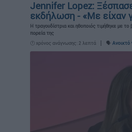
Jennifer Lopez: Ξέσπασ
εκδήλωση - «Με είχαν 
Η τραγουδίστρια και ηθοποιός τιμήθηκε με το β
πορεία της
🕛 χρόνος ανάγνωσης: 2 λεπτά ┋ 🗣️
Ανοικτό 