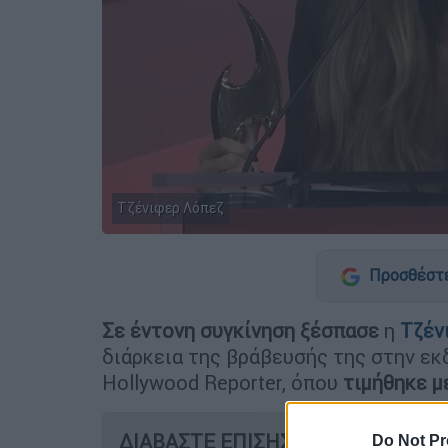
Τζένιφερ Λόπεζ
Προσθέστε
Σε έντονη συγκίνηση ξέσπασε
η
Τζέν
διάρκεια της βράβευσής της στην εκ
Hollywood Reporter, όπου
τιμήθηκε με
ΔΙΑΒΑΣΤΕ ΕΠΙΣΗΣ
Do Not Pr