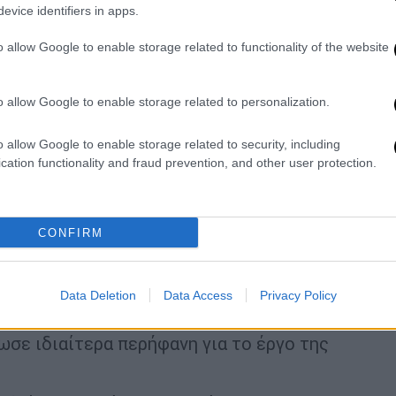
evice identifiers in apps.
o allow Google to enable storage related to functionality of the website
o allow Google to enable storage related to personalization.
o allow Google to enable storage related to security, including
cation functionality and fraud prevention, and other user protection.
 «Σελίνα», χαρακτηρίζοντάς τη σημείο
ινία που άλλαξε την πορεία της καριέρας
υπήρξε έντονη αντίσταση στην ιδέα ότι μια
CONFIRM
ι σε μεγάλες παραγωγές του Χόλιγουντ
.
ρά για να αποδείξουμε ότι μπορούμε να
ως ρομαντικές κομεντί και θρίλερ».
Data Deletion
Data Access
Privacy Policy
τοχή της στο «West Side Story»
τη
ωσε ιδιαίτερα περήφανη για το έργο της