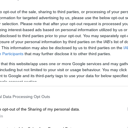
to opt-out of the sale, sharing to third parties, or processing of your per
ιμασίες από το κοινό όταν είπε ότι η
formation for targeted advertising by us, please use the below opt-out s
r selection. Please note that after your opt-out request is processed y
eing interest-based ads based on personal information utilized by us or
disclosed to third parties prior to your opt-out. You may separately opt-
losure of your personal information by third parties on the IAB’s list of
. This information may also be disclosed by us to third parties on the
IA
Participants
that may further disclose it to other third parties.
 that this website/app uses one or more Google services and may gath
ε ανοιχτά για τις δυσκολίες που
including but not limited to your visit or usage behaviour. You may click 
, παραδεχόμενη πως για χρόνια «την
 to Google and its third-party tags to use your data for below specifi
ogle consent section.
λάβει το βραβείο, η Λόπεζ
δεν κατάφερε να
l Data Processing Opt Outs
στώ το Hollywood Reporter για αυτό το
, είπε με τρεμάμενη φωνή, σημειώνοντας ότι
o opt-out of the Sharing of my personal data.
 τον λόγο της μετά την περσινή
In