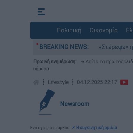
Πολιτική
Οικονομία
Ελ
λτέμια στο Αιγαίο
BREAKING NEWS:
«Στέρεψε» η αγορά από
Πρωινή ενημέρωση:
➔ Δείτε τα πρωτοσέλι
σήμερα
┋
Lifestyle
┋
04.12.2025 22:17
Newsroom
Ενότητες στο άρθρο:
📌 Η συγκινητική ομιλία