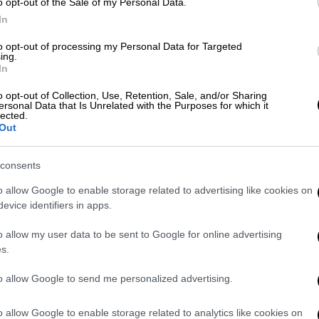
o opt-out of the Sale of my Personal Data.
της ισότητας στη βιομηχανία της
In
ου βίωσε λόγω της καταγωγής της από το
to opt-out of processing my Personal Data for Targeted
σαν ένα Πορτορικανό κορίτσι που δεν άξιζε
ing.
In
ον στο επίκεντρο
», τόνισε, περιγράφοντας
κλήθηκε να ξεπεράσει πριν καν της δοθεί η
o opt-out of Collection, Use, Retention, Sale, and/or Sharing
ersonal Data that Is Unrelated with the Purposes for which it
ές της.
lected.
Out
consents
o allow Google to enable storage related to advertising like cookies on
evice identifiers in apps.
o allow my user data to be sent to Google for online advertising
s.
to allow Google to send me personalized advertising.
video
o allow Google to enable storage related to analytics like cookies on