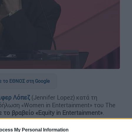
 το ΕΘΝΟΣ στη Google
ιφερ Λόπεζ
(Jennifer Lopez) κατά τη
δήλωση «Women in Entertainment» του The
 το βραβείο «Equity in Entertainment»
.
ocess My Personal Information